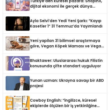
Türkiye’den küresel pazara: ShopinX,
dijital ekonomi ile gerçek dünya
alışverişini bir araya getirmeyi
hedefliyor
Ayla Selvi’den Yedi Yeni Şarkı: “Kayıp
Kasetler 1” 31 Temmuz’da Yayımlandı
Yeni yapilan 31 bilimsel araştırmaya
göre, Vegan Köpek Maması ve Vegan
Kedi Mamasının İyi Sindirildiğini
Ortaya Koydu
Bhaktawer: Uluslararası hukuk Filistin
konusunda çifte standart uyguluyor
Yunan uzman: Ukrayna savaşı bir ABD
projesi
Cowboy English: “İngilizce, küresel
ekiplerde ölçülen bir iş yetkinliğine