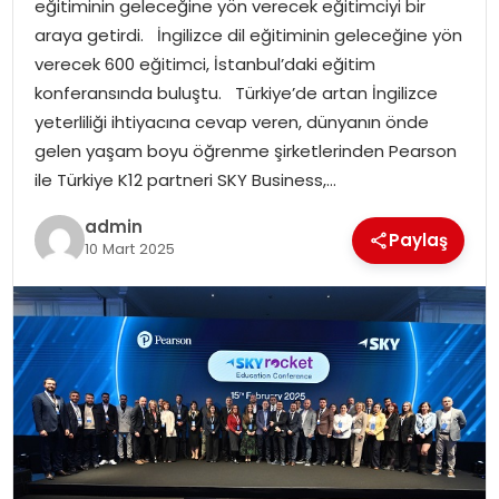
eğitiminin geleceğine yön verecek eğitimciyi bir
EKONOMI
araya getirdi. İngilizce dil eğitiminin geleceğine yön
verecek 600 eğitimci, İstanbul’daki eğitim
MAGAZIN
konferansında buluştu. Türkiye’de artan İngilizce
yeterliliği ihtiyacına cevap veren, dünyanın önde
DÜNYA
gelen yaşam boyu öğrenme şirketlerinden Pearson
ile Türkiye K12 partneri SKY Business,…
OTOMOBIL
admin
Paylaş
10 Mart 2025