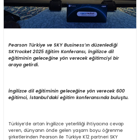
Pearson T
ürkiye ve SKY Business’ı
n d
üzenlediğ
i
SKYrocket 2025 E
ğitim Konferansı, İngilizce dil
eğitiminin geleceğine y
ö
n verecek eğitimciyi bir
araya getirdi.
İngilizce dil eğitiminin geleceğine y
ö
n verecek 600
eğitimci, İstanbul
’
daki eğitim konferansında buluştu.
Türkiye’de artan İngilizce yeterliliği ihtiyacına cevap
veren, dünyanın önde gelen yaşam boyu öğrenme
şirketlerinden Pearson ile Türkiye K12 partneri SKY