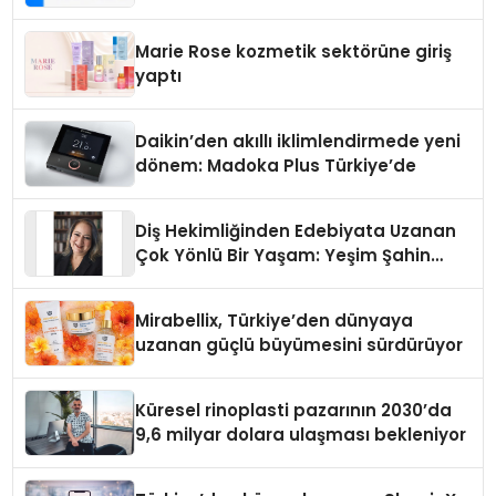
Teknolojisinde ISO ve TSSA
Düzenleyici Onaylarını Aldı
Marie Rose kozmetik sektörüne giriş
yaptı
Daikin’den akıllı iklimlendirmede yeni
dönem: Madoka Plus Türkiye’de
Diş Hekimliğinden Edebiyata Uzanan
Çok Yönlü Bir Yaşam: Yeşim Şahin
Yaman
Mirabellix, Türkiye’den dünyaya
uzanan güçlü büyümesini sürdürüyor
Küresel rinoplasti pazarının 2030’da
9,6 milyar dolara ulaşması bekleniyor