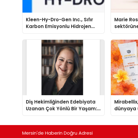
Kleen-Hy-Dro-Gen Inc., Sıfır
Marie Ro
Karbon Emisyonlu Hidrojen
sektörüne
Isıtma Teknolojisinde ISO ve
TSSA Düzenleyici Onaylarını
Aldı
Diş Hekimliğinden Edebiyata
Mirabellix
Uzanan Çok Yönlü Bir Yaşam:
dünyaya 
Yeşim Şahin Yaman
büyümesi
Mersin'de Haberin Doğru Adresi