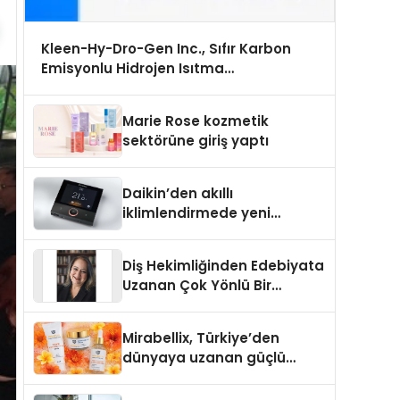
Kleen-Hy-Dro-Gen Inc., Sıfır Karbon
Emisyonlu Hidrojen Isıtma
Teknolojisinde ISO ve TSSA Düzenleyici
Onaylarını Aldı
Marie Rose kozmetik
sektörüne giriş yaptı
Daikin’den akıllı
iklimlendirmede yeni
dönem: Madoka Plus
Türkiye’de
Diş Hekimliğinden Edebiyata
Uzanan Çok Yönlü Bir
Yaşam: Yeşim Şahin Yaman
Mirabellix, Türkiye’den
dünyaya uzanan güçlü
büyümesini sürdürüyor