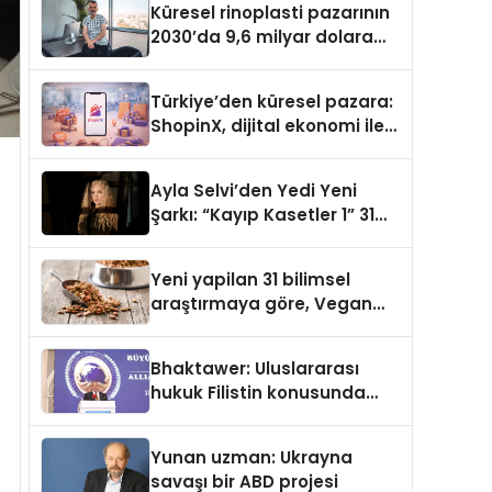
Küresel rinoplasti pazarının
2030’da 9,6 milyar dolara
ulaşması bekleniyor
Türkiye’den küresel pazara:
ShopinX, dijital ekonomi ile
gerçek dünya alışverişini bir
araya getirmeyi hedefliyor
Ayla Selvi’den Yedi Yeni
Şarkı: “Kayıp Kasetler 1” 31
Temmuz’da Yayımlandı
Yeni yapilan 31 bilimsel
araştırmaya göre, Vegan
Köpek Maması ve Vegan
Kedi Mamasının İyi
Bhaktawer: Uluslararası
Sindirildiğini Ortaya Koydu
hukuk Filistin konusunda
çifte standart uyguluyor
Yunan uzman: Ukrayna
savaşı bir ABD projesi