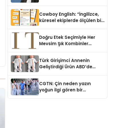
Cowboy English: “İngilizce,
küresel ekiplerde ölçülen bir
iş yetkinliğine dönüşüyor”
Doğru Etek Seçimiyle Her
Mevsim Şık Kombinler
Oluşturmak Mümkün mü?
Türk Girişimci Annenin
Geliştirdiği Ürün ABD’de
Bebeklerde Güvenli Uyku
Standardına Yeni Bir Bakış
CGTN: Çin neden yazın
Açısı Getiriyor.
yoğun ilgi gören bir
destinasyon hâline geldi?