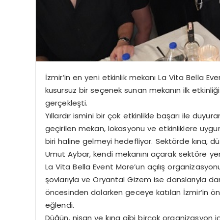
İzmir’in en yeni etkinlik mekanı La Vita Bella Eve
kusursuz bir seçenek sunan mekanın ilk etkinl
gerçekleşti.
Yıllardır ismini bir çok etkinlikle başarı ile d
geçirilen mekan, lokasyonu ve etkinliklere uygu
biri haline gelmeyi hedefliyor. Sektörde kına, d
Umut Aybar, kendi mekanını açarak sektöre yeni
La Vita Bella Event More’un açılış organizasyo
şovlarıyla ve Oryantal Gizem ise danslarıyla d
öncesinden dolarken geceye katılan İzmir’in ö
eğlendi.
Düğün, nişan ve kına gibi birçok organizasyon 