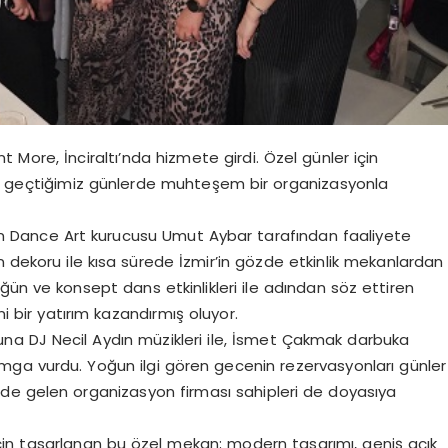
nt More, İnciraltı’nda hizmete girdi. Özel günler için
iği geçtiğimiz günlerde muhteşem bir organizasyonla
uyuran Dance Art kurucusu Umut Aybar tarafından faaliyete
n dekoru ile kısa sürede İzmir’in gözde etkinlik mekanlardan
üğün ve konsept dans etkinlikleri ile adından söz ettiren
 bir yatırım kazandırmış oluyor.
nuna DJ Necil Aydın müzikleri ile, İsmet Çakmak darbuka
amga vurdu. Yoğun ilgi gören gecenin rezervasyonları günler
nde gelen organizasyon firması sahipleri de doyasıya
için tasarlanan bu özel mekan; modern tasarımı, geniş açık