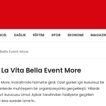
NCEL
SAĞLIK
EĞITIM
SPOR
EKONOMI
MAGAZI
 Bella Event More
 La Vita Bella Event More
 More, İnciraltı’nda hizmete girdi. Özel günler için kusursuz bir
ünlerde muhteşem bir organizasyonla gerçekleşti. Yıllardır
e Art kurucusu Umut Aybar tarafından faaliyete geçirilen
 kısa sürede İzmir’in…