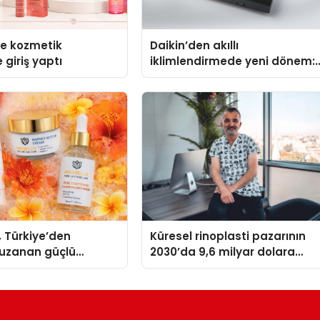
se kozmetik
Daikin’den akıllı
 giriş yaptı
iklimlendirmede yeni dönem:
Madoka Plus Türkiye’de
, Türkiye’den
Küresel rinoplasti pazarının
uzanan güçlü
2030’da 9,6 milyar dolara
ni sürdürüyor
ulaşması bekleniyor