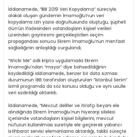
İddianamede, “İBB 2019 Veri Kopyalama” süreciyle
alakalı oluşan gündemin İmamoğlu’nun veri
kopyalama izin yazısı doğrultusunda oluştuğu, şüpheli
Gün’ün ifadesinden vatandaşların kişisel verileri
üzerinden gayriresmi gerçekleştirilen seçim
propagandası sonucu Ekrem İmamoğlu’nun menfaat
sağladığının anlaşıldığı vurgulandı.
“Wickr Me” adlı kripto uygulamada Ekrem
İmamoğlu’ndan “mayor” diye bahsedildiğinin
kaydedildiği iddianamede, benzer bir data sızması
durumunun İBB tarafından oluşturulan “İstanbul Senin”
isimli programda da söz konusu olduğu ve aynı usulle
veri sızdırıldığı aktarıldı.
İddianamede, “Mevcut deliller ve itirafçı beyanı ele
alındığında Ekrem İmamoğlu’nun hiyerarşi silsilesi
içerisinde vatandaşların kişisel bilgilerini, mevcut
nüfuzun kullanılması suretiyle ele geçirerek yabancı
istihbarat servisi elemanlarına aktardığı, takibi süreçte