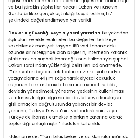
siyasi maksatlı menfaat edinme gayesinde bulunduğu
ve bu iştirakin şüpheliler Necati Özkan ve Hüseyin
Gün’le birlikte gerçekleştirildiği tespit edilmiştir.”
şeklindeki değerlendirmeye yer verildi.
Devletin güvenliği veya siyasal yararları
ile yakından
ilgili olan ve elde edilmeleri bu değerleri tehlikeye
sokabilecek mahiyet taşıyan İBB veri tabanındaki
özünde sır niteliğinde olan bilgilerin, internetin karanlık
platformuna şüpheli İmamoğlu’nun talimatıyla şüpheli
Özkan tarafından yüklendiği belirtilen iddianamede,
“Tüm vatandaşların telefonlarına ve sosyal medya
yazışmalarına erişim sağlanarak siyasal casusluk
suçunun tam anlamıyla tanımına uyacak şekilde,
devletin yönetilmesi, yönetme yetkisinin kullanılması
ve idaresiyle ilgili bilgilerin bir devlet veya kuruluşun
gizli amaçları doğrultusunda yabancı bir devlet
yararına, Türkiye Devleti’nin, vatandaşlarının veya
Türkiye’de ikamet etmekte olanların zararına olarak
toplandığı anlaşılmıştır.” ifadeleri kullanıldı.
İddianamede, “Tüm bilgi, belge ve açıklamalar ışığında