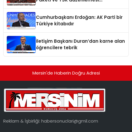
gündemde
Cumhurbaşkanı Erdoğan: AK Parti bir
Türkiye kitabıdır
İletişim Başkanı Duran’dan karne alan
öğrencilere tebrik
Mersin'de Haberin Doğru Adresi
Reklam & İşbirliği:
habersonuclari@gmil.com