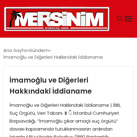
MERSIN
Ana Sayfa
Gündem
İmamoğlu ve Diğerleri Hakkındaki İddianame
YAŞAM
GÜNCEL
İmamoğlu ve Diğerleri
Hakkındaki İddianame
SAĞLIK
İmamoğlu ve Diğerleri Hakkındaki İddianame | İBB,
EĞITIM
Suç Örgütü, Veri Tabanı ⏬👇 İstanbul Cumhuriyet
Başsavcılığı, “İmamoğlu çıkar amaçlı suç örgütü”
SPOR
davası kapsamında tutuklanmasının ardından
İstanbul Büyükşehir Belediye (İBB) Başkanlığı