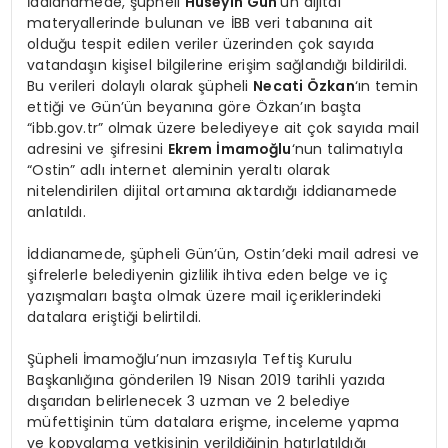
İddianamede, şüpheli
Hüseyin Gün
‘ün dijital
materyallerinde bulunan ve İBB veri tabanına ait
olduğu tespit edilen veriler üzerinden çok sayıda
vatandaşın kişisel bilgilerine erişim sağlandığı bildirildi.
Bu verileri dolaylı olarak şüpheli
Necati Özkan
‘ın temin
ettiği ve Gün’ün beyanına göre Özkan’ın başta
“ibb.gov.tr” olmak üzere belediyeye ait çok sayıda mail
adresini ve şifresini
Ekrem İmamoğlu
‘nun talimatıyla
“Ostin” adlı internet aleminin yeraltı olarak
nitelendirilen dijital ortamına aktardığı iddianamede
anlatıldı.
İddianamede, şüpheli Gün’ün, Ostin’deki mail adresi ve
şifrelerle belediyenin gizlilik ihtiva eden belge ve iç
yazışmaları başta olmak üzere mail içeriklerindeki
datalara eriştiği belirtildi.
Şüpheli İmamoğlu’nun imzasıyla Teftiş Kurulu
Başkanlığına gönderilen 19 Nisan 2019 tarihli yazıda
dışarıdan belirlenecek 3 uzman ve 2 belediye
müfettişinin tüm datalara erişme, inceleme yapma
ve kopyalama yetkisinin verildiğinin hatırlatıldığı