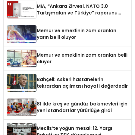
MİA, “Ankara Zirvesi, NATO 3.0
Tartışmaları ve Türkiye” raporunu
yayımladı
Memur ve emeklinin zam oranları
yarın belli oluyor
Memur ve emeklinin zam oranları belli
oluyor
Bahçeli: Askeri hastanelerin
tekrardan açılması hayati değerdedir
81 ilde kreş ve gündüz bakımevleri için
yeni standartlar yürürlüğe girdi
Meclis’te yoğun mesai: 12. Yargı
Paketi ve TSK düzenlemesi