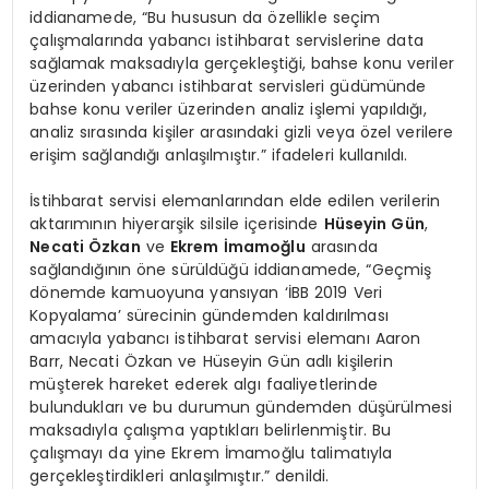
iddianamede, “Bu hususun da özellikle seçim
çalışmalarında yabancı istihbarat servislerine data
sağlamak maksadıyla gerçekleştiği, bahse konu veriler
üzerinden yabancı istihbarat servisleri güdümünde
bahse konu veriler üzerinden analiz işlemi yapıldığı,
analiz sırasında kişiler arasındaki gizli veya özel verilere
erişim sağlandığı anlaşılmıştır.” ifadeleri kullanıldı.
İstihbarat servisi elemanlarından elde edilen verilerin
aktarımının hiyerarşik silsile içerisinde
Hüseyin Gün
,
Necati Özkan
ve
Ekrem İmamoğlu
arasında
sağlandığının öne sürüldüğü iddianamede, “Geçmiş
dönemde kamuoyuna yansıyan ‘İBB 2019 Veri
Kopyalama’ sürecinin gündemden kaldırılması
amacıyla yabancı istihbarat servisi elemanı Aaron
Barr, Necati Özkan ve Hüseyin Gün adlı kişilerin
müşterek hareket ederek algı faaliyetlerinde
bulundukları ve bu durumun gündemden düşürülmesi
maksadıyla çalışma yaptıkları belirlenmiştir. Bu
çalışmayı da yine Ekrem İmamoğlu talimatıyla
gerçekleştirdikleri anlaşılmıştır.” denildi.