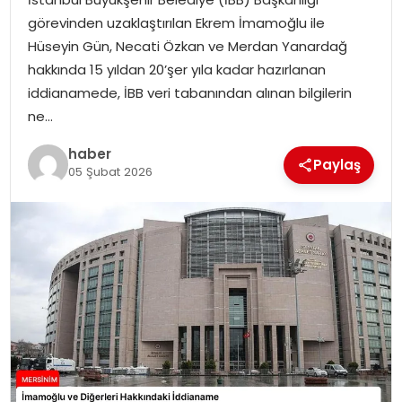
EKONOMI
görevinden uzaklaştırılan Ekrem İmamoğlu ile
Hüseyin Gün, Necati Özkan ve Merdan Yanardağ
MAGAZIN
hakkında 15 yıldan 20’şer yıla kadar hazırlanan
iddianamede, İBB veri tabanından alınan bilgilerin
DÜNYA
ne…
OTOMOBIL
haber
Paylaş
05 Şubat 2026