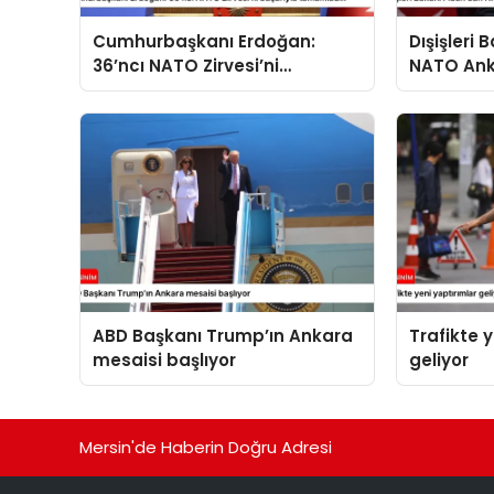
Cumhurbaşkanı Erdoğan:
Dışişleri
36’ncı NATO Zirvesi’ni
NATO Ank
başarıyla tamamladık
açıklama
ABD Başkanı Trump’ın Ankara
Trafikte 
mesaisi başlıyor
geliyor
Mersin'de Haberin Doğru Adresi