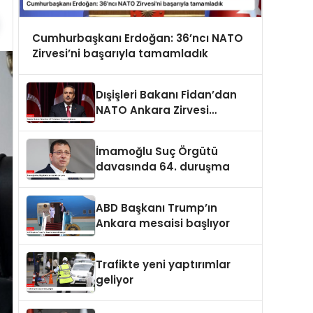
Cumhurbaşkanı Erdoğan: 36’ncı NATO
Zirvesi’ni başarıyla tamamladık
Dışişleri Bakanı Fidan’dan
NATO Ankara Zirvesi
açıklaması
İmamoğlu Suç Örgütü
davasında 64. duruşma
ABD Başkanı Trump’ın
Ankara mesaisi başlıyor
Trafikte yeni yaptırımlar
geliyor