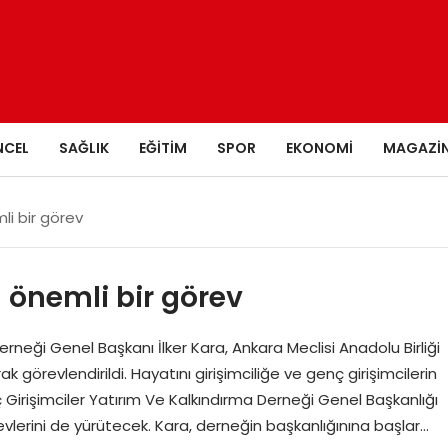
NCEL
SAĞLIK
EĞITIM
SPOR
EKONOMI
MAGAZI
li bir görev
n önemli bir görev
rneği Genel Başkanı İlker Kara, Ankara Meclisi Anadolu Birliği
k görevlendirildi. Hayatını girişimciliğe ve genç girişimcilerin
irişimciler Yatırım Ve Kalkındırma Derneği Genel Başkanlığı
örevlerini de yürütecek. Kara, derneğin başkanlığınına başlar…