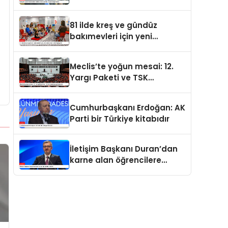
değerdedir
81 ilde kreş ve gündüz
bakımevleri için yeni
standartlar yürürlüğe girdi
Meclis’te yoğun mesai: 12.
Yargı Paketi ve TSK
düzenlemesi gündemde
Cumhurbaşkanı Erdoğan: AK
Parti bir Türkiye kitabıdır
İletişim Başkanı Duran’dan
karne alan öğrencilere
tebrik