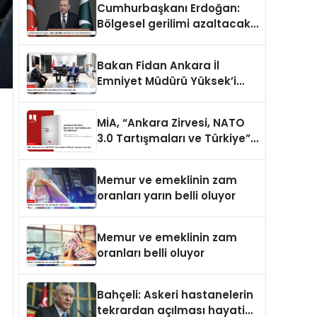
Cumhurbaşkanı Erdoğan:
Bölgesel gerilimi azaltacak
her adımı destekliyoruz
Bakan Fidan Ankara İl
Emniyet Müdürü Yüksek’i
kabul etti
MİA, “Ankara Zirvesi, NATO
3.0 Tartışmaları ve Türkiye”
raporunu yayımladı
Memur ve emeklinin zam
oranları yarın belli oluyor
Memur ve emeklinin zam
oranları belli oluyor
Bahçeli: Askeri hastanelerin
tekrardan açılması hayati