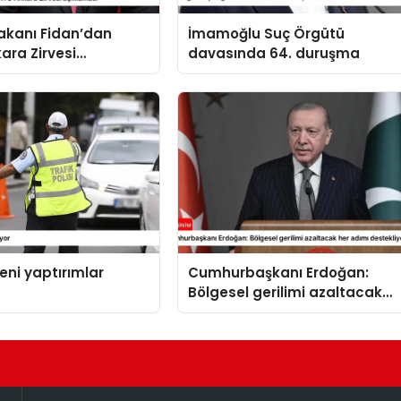
 Bakanı Fidan’dan
İmamoğlu Suç Örgütü
ara Zirvesi
davasında 64. duruşma
sı
yeni yaptırımlar
Cumhurbaşkanı Erdoğan:
Bölgesel gerilimi azaltacak
her adımı destekliyoruz