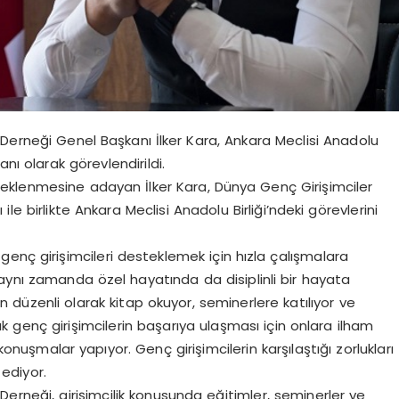
 Derneği Genel Başkanı İlker Kara, Ankara Meclisi Anadolu
anı olarak görevlendirildi.
esteklenmesine adayan İlker Kara, Dünya Genç Girişimciler
le birlikte Ankara Meclisi Anadolu Birliği’ndeki görevlerini
enç girişimcileri desteklemek için hızla çalışmalara
a aynı zamanda özel hayatında da disiplinli bir hayata
 düzenli olarak kitap okuyor, seminerlere katılıyor ve
k genç girişimcilerin başarıya ulaşması için onlara ilham
nuşmalar yapıyor. Genç girişimcilerin karşılaştığı zorlukları
 ediyor.
Derneği, girişimcilik konusunda eğitimler, seminerler ve