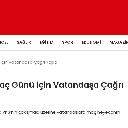
NCEL
SAĞLIK
EĞITIM
SPOR
EKONOMI
MAGAZI
 İçin Vatandaşa Çağrı Yaptı
 Maç Günü İçin Vatandaşa Çağrı
çıyla YKS’nin çakışması üzerine vatandaşlara maç heyecanını