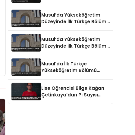
Gerçekleştirdi
Musul’da Yükseköğretim
Düzeyinde İlk Türkçe Bölümü
Açıldı
Musul’da Yükseköğretim
Düzeyinde İlk Türkçe Bölümü
Açıldı
Musul’da İlk Türkçe
Yükseköğretim Bölümü
Açıldı
Lise Öğrencisi Bilge Kağan
Çetinkaya’dan Pi Sayısı
Rekoru 22 Dakikada 5 Bin
Basamak Ezberledi