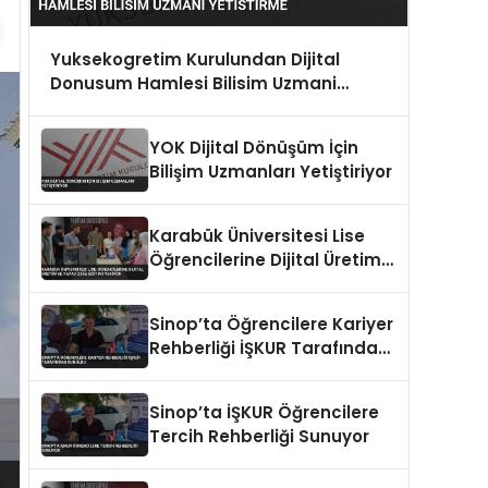
Yuksekogretim Kurulundan Dijital
Donusum Hamlesi Bilisim Uzmani
Yetistirme
YOK Dijital Dönüşüm İçin
Bilişim Uzmanları Yetiştiriyor
Karabük Üniversitesi Lise
Öğrencilerine Dijital Üretim
ve Yapay Zeka Eğitimi
Veriyor
Sinop’ta Öğrencilere Kariyer
Rehberliği İŞKUR Tarafından
Sunuldu
Sinop’ta İŞKUR Öğrencilere
Tercih Rehberliği Sunuyor