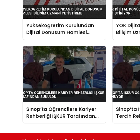
Yuksekogretim Kurulundan
YOK Dijit
Dijital Donusum Hamlesi
Bilişim Uz
Bilisim Uzmani Yetistirme
Sinop’ta Öğrencilere Kariyer
Sinop’ta 
Rehberliği İŞKUR Tarafından
Tercih Re
Sunuldu