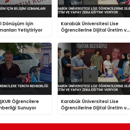
al Dönüşüm İçin
Karabük Üniversitesi Lise
manları Yetiştiriyor
Öğrencilerine Dijital Üretim ve
Yapay Zeka Eğitimi Veriyor
İŞKUR Öğrencilere
Karabük Üniversitesi Lise
hberliği Sunuyor
Öğrencilerine Dijital Üretim ve
Yapay Zeka Eğitimi Veriyor