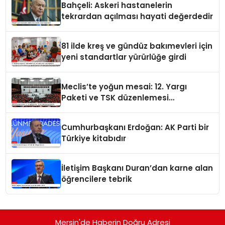
Bahçeli: Askeri hastanelerin
tekrardan açılması hayati değerdedir
81 ilde kreş ve gündüz bakımevleri için
yeni standartlar yürürlüğe girdi
Meclis’te yoğun mesai: 12. Yargı
Paketi ve TSK düzenlemesi
gündemde
Cumhurbaşkanı Erdoğan: AK Parti bir
Türkiye kitabıdır
İletişim Başkanı Duran’dan karne alan
öğrencilere tebrik
Mersin'de Haberin Doğru Adresi