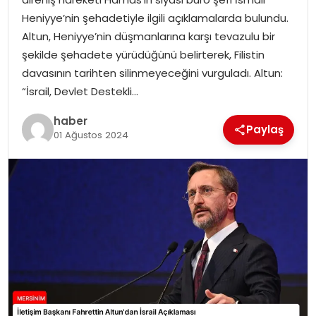
EKONOMI
Heniyye’nin şehadetiyle ilgili açıklamalarda bulundu.
Altun, Heniyye’nin düşmanlarına karşı tevazulu bir
MAGAZIN
şekilde şehadete yürüdüğünü belirterek, Filistin
davasının tarihten silinmeyeceğini vurguladı. Altun:
DÜNYA
“İsrail, Devlet Destekli…
OTOMOBIL
haber
Paylaş
01 Ağustos 2024