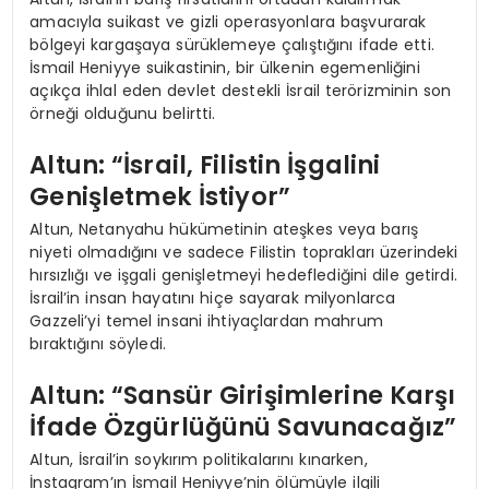
amacıyla suikast ve gizli operasyonlara başvurarak
bölgeyi kargaşaya sürüklemeye çalıştığını ifade etti.
İsmail Heniyye suikastinin, bir ülkenin egemenliğini
açıkça ihlal eden devlet destekli İsrail terörizminin son
örneği olduğunu belirtti.
Altun: “İsrail, Filistin İşgalini
Genişletmek İstiyor”
Altun, Netanyahu hükümetinin ateşkes veya barış
niyeti olmadığını ve sadece Filistin toprakları üzerindeki
hırsızlığı ve işgali genişletmeyi hedeflediğini dile getirdi.
İsrail’in insan hayatını hiçe sayarak milyonlarca
Gazzeli’yi temel insani ihtiyaçlardan mahrum
bıraktığını söyledi.
Altun: “Sansür Girişimlerine Karşı
İfade Özgürlüğünü Savunacağız”
Altun, İsrail’in soykırım politikalarını kınarken,
İnstagram’ın İsmail Heniyye’nin ölümüyle ilgili