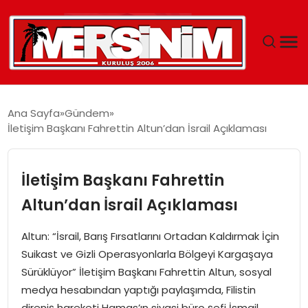
MERSIN
Ana Sayfa
Gündem
İletişim Başkanı Fahrettin Altun’dan İsrail Açıklaması
YAŞAM
GÜNCEL
İletişim Başkanı Fahrettin
Altun’dan İsrail Açıklaması
SAĞLIK
Altun: “İsrail, Barış Fırsatlarını Ortadan Kaldırmak İçin
EĞITIM
Suikast ve Gizli Operasyonlarla Bölgeyi Kargaşaya
Sürüklüyor” İletişim Başkanı Fahrettin Altun, sosyal
SPOR
medya hesabından yaptığı paylaşımda, Filistin
direniş hareketi Hamas’ın siyasi büro şefi İsmail