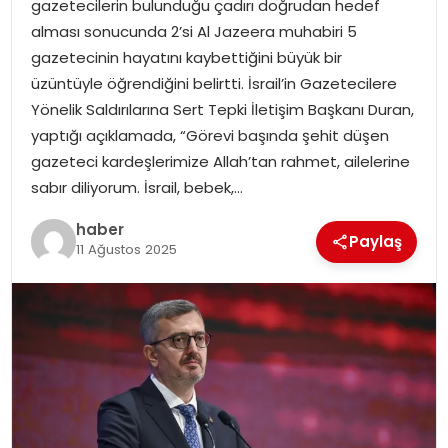
gazetecilerin bulunduğu çadırı doğrudan hedef
EKONOMI
alması sonucunda 2’si Al Jazeera muhabiri 5
gazetecinin hayatını kaybettiğini büyük bir
MAGAZIN
üzüntüyle öğrendiğini belirtti. İsrail’in Gazetecilere
Yönelik Saldırılarına Sert Tepki İletişim Başkanı Duran,
DÜNYA
yaptığı açıklamada, “Görevi başında şehit düşen
gazeteci kardeşlerimize Allah’tan rahmet, ailelerine
OTOMOBIL
sabır diliyorum. İsrail, bebek,…
haber
Paylaş
11 Ağustos 2025