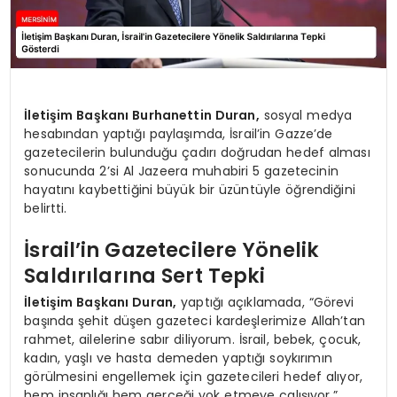
İletişim Başkanı Burhanettin Duran,
sosyal medya
hesabından yaptığı paylaşımda, İsrail’in Gazze’de
gazetecilerin bulunduğu çadırı doğrudan hedef alması
sonucunda 2’si Al Jazeera muhabiri 5 gazetecinin
hayatını kaybettiğini büyük bir üzüntüyle öğrendiğini
belirtti.
İsrail’in Gazetecilere Yönelik
Saldırılarına Sert Tepki
İletişim Başkanı Duran,
yaptığı açıklamada, “Görevi
başında şehit düşen gazeteci kardeşlerimize Allah’tan
rahmet, ailelerine sabır diliyorum. İsrail, bebek, çocuk,
kadın, yaşlı ve hasta demeden yaptığı soykırımın
görülmesini engellemek için gazetecileri hedef alıyor,
hem insanlığı hem gerçeği yok etmeye çalışıyor.”