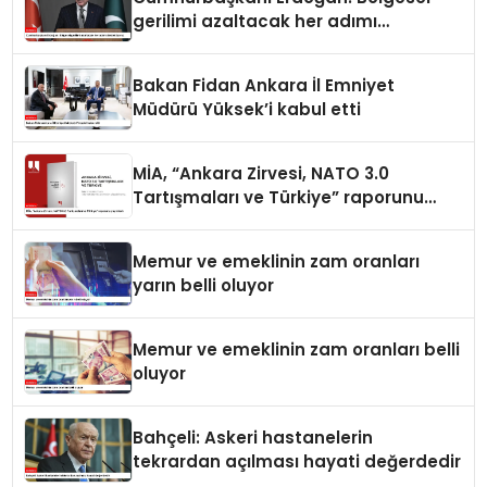
gerilimi azaltacak her adımı
destekliyoruz
Bakan Fidan Ankara İl Emniyet
Müdürü Yüksek’i kabul etti
MİA, “Ankara Zirvesi, NATO 3.0
Tartışmaları ve Türkiye” raporunu
yayımladı
Memur ve emeklinin zam oranları
yarın belli oluyor
Memur ve emeklinin zam oranları belli
oluyor
Bahçeli: Askeri hastanelerin
tekrardan açılması hayati değerdedir