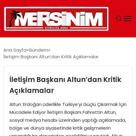
MERSIN
Ana Sayfa
Gündem
İletişim Başkanı Altun’dan Kritik Açıklamalar
YAŞAM
GÜNCEL
İletişim Başkanı Altun’dan Kritik
Açıklamalar
SAĞLIK
Altun: Erdoğan Liderlikle Türkiye’yi Güçlü Çıkarmak İçin
EĞITIM
Mücadele Ediyor İletişim Başkanı Fahrettin Altun,
sosyal medya hesabı üzerinden yaptığı açıklamada,
SPOR
bölge ve dünya siyasetinde kritik gelişmelerin
yaşandığı bir dönemden geçildiğini vurguladı. Altun,