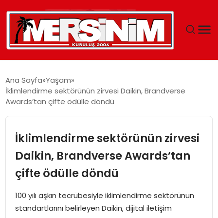
MERSIN
Ana Sayfa
Yaşam
İklimlendirme sektörünün zirvesi Daikin, Brandverse
YAŞAM
Awards’tan çifte ödülle döndü
GÜNCEL
İklimlendirme sektörünün zirvesi
SAĞLIK
Daikin, Brandverse Awards’tan
çifte ödülle döndü
EĞITIM
100 yılı aşkın tecrübesiyle iklimlendirme sektörünün
SPOR
standartlarını belirleyen Daikin, dijital iletişim