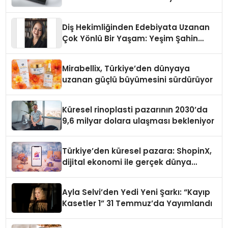
Diş Hekimliğinden Edebiyata Uzanan
Çok Yönlü Bir Yaşam: Yeşim Şahin
Yaman
Mirabellix, Türkiye’den dünyaya
uzanan güçlü büyümesini sürdürüyor
Küresel rinoplasti pazarının 2030’da
9,6 milyar dolara ulaşması bekleniyor
Türkiye’den küresel pazara: ShopinX,
dijital ekonomi ile gerçek dünya
alışverişini bir araya getirmeyi
hedefliyor
Ayla Selvi’den Yedi Yeni Şarkı: “Kayıp
Kasetler 1” 31 Temmuz’da Yayımlandı