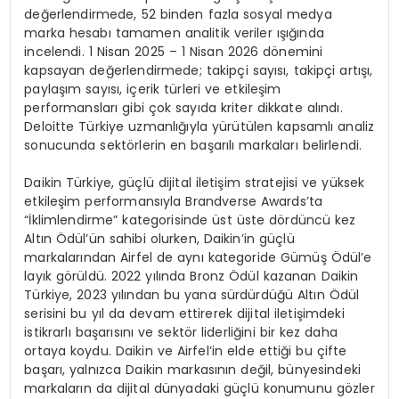
değerlendirmede, 52 binden fazla sosyal medya
marka hesabı tamamen analitik veriler ışığında
incelendi. 1 Nisan 2025 – 1 Nisan 2026 dönemini
kapsayan değerlendirmede; takipçi sayısı, takipçi artışı,
paylaşım sayısı, içerik türleri ve etkileşim
performansları gibi çok sayıda kriter dikkate alındı.
Deloitte Türkiye uzmanlığıyla yürütülen kapsamlı analiz
sonucunda sektörlerin en başarılı markaları belirlendi.
Daikin Türkiye, güçlü dijital iletişim stratejisi ve yüksek
etkileşim performansıyla Brandverse Awards’ta
“İklimlendirme” kategorisinde üst üste dördüncü kez
Altın Ödül’ün sahibi olurken, Daikin’in güçlü
markalarından Airfel de aynı kategoride Gümüş Ödül’e
layık görüldü. 2022 yılında Bronz Ödül kazanan Daikin
Türkiye, 2023 yılından bu yana sürdürdüğü Altın Ödül
serisini bu yıl da devam ettirerek dijital iletişimdeki
istikrarlı başarısını ve sektör liderliğini bir kez daha
ortaya koydu. Daikin ve Airfel’in elde ettiği bu çifte
başarı, yalnızca Daikin markasının değil, bünyesindeki
markaların da dijital dünyadaki güçlü konumunu gözler