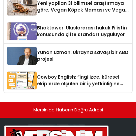
Yeni yapilan 31 bilimsel araştırmaya
göre, Vegan Köpek Maması ve Vegan
Kedi Mamasının İyi Sindirildiğini
Ortaya Koydu
Bhaktawer: Uluslararası hukuk Filistin
konusunda çifte standart uyguluyor
Yunan uzman: Ukrayna savaşı bir ABD
projesi
Cowboy English: “İngilizce, küresel
ekiplerde ölçülen bir iş yetkinliğine
dönüşüyor”
Mersin'de Haberin Doğru Adresi