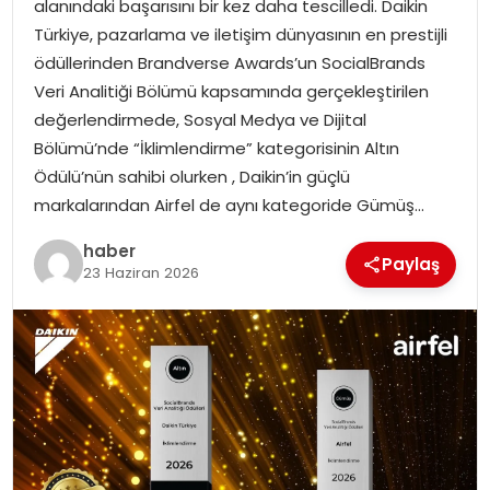
alanındaki başarısını bir kez daha tescilledi. Daikin
EKONOMI
Türkiye, pazarlama ve iletişim dünyasının en prestijli
ödüllerinden Brandverse Awards’un SocialBrands
MAGAZIN
Veri Analitiği Bölümü kapsamında gerçekleştirilen
değerlendirmede, Sosyal Medya ve Dijital
DÜNYA
Bölümü’nde “İklimlendirme” kategorisinin Altın
Ödülü’nün sahibi olurken , Daikin’in güçlü
OTOMOBIL
markalarından Airfel de aynı kategoride Gümüş…
haber
Paylaş
23 Haziran 2026