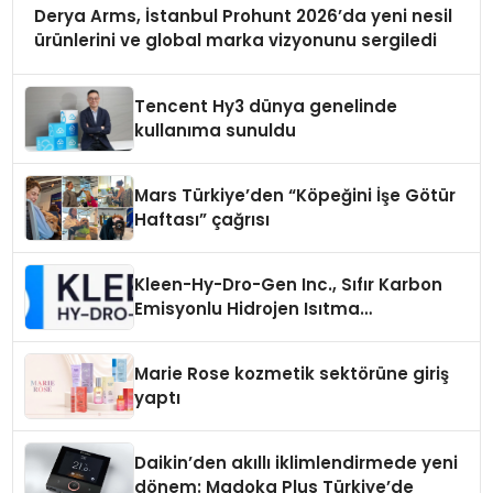
Derya Arms, İstanbul Prohunt 2026’da yeni nesil
ürünlerini ve global marka vizyonunu sergiledi
Tencent Hy3 dünya genelinde
kullanıma sunuldu
Mars Türkiye’den “Köpeğini İşe Götür
Haftası” çağrısı
Kleen-Hy-Dro-Gen Inc., Sıfır Karbon
Emisyonlu Hidrojen Isıtma
Teknolojisinde ISO ve TSSA
Düzenleyici Onaylarını Aldı
Marie Rose kozmetik sektörüne giriş
yaptı
Daikin’den akıllı iklimlendirmede yeni
dönem: Madoka Plus Türkiye’de