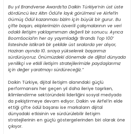
Bu yıl Brandverse Awards’ta Daikin Türkiye’nin üst üste
dördüncü kez Altın Ödül’e layık görülmesi ve Airfel’in
Gümüş Ödül kazanması bizim için büyük bir gurur. Bu
çifte başarı, ekiplerimizin özverili çalışmalarının ve veri
odaklı iletişim yaklaşımımızın değerli bir sonucu. Ayrıca
BoomSocial’ın her ay yayımladığı ‘Brands Top 100’
listesinde istikrarlı bir şekilde üst sıralarda yer alıyor,
Haziran ayında 10. sıraya yükselerek başarımızı
sürdürüyoruz. Önümüzdeki dönemde de dijital dünyada
yenilikçi ve etkili iletişim stratejilerimizle paydaşlarımız
için değer yaratmayı sürdüreceğiz.”
Daikin Türkiye, dijital iletişim alanındaki güçlü
performansını her geçen yıl daha ileriye taşırken,
iklimlendirme sektöründeki liderliğini sosyal medyada
da pekiştirmeye devam ediyor. Daikin ve Airfel’in elde
ettiği çifte ödül başarısı ise markaların dijital
dünyadaki etkisinin ve sürdürülebilir iletişim
stratejilerinin en güçlü göstergelerinden biri olarak öne
çıkıyor.