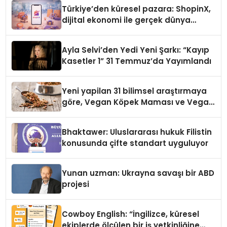
Türkiye’den küresel pazara: ShopinX,
dijital ekonomi ile gerçek dünya
alışverişini bir araya getirmeyi
hedefliyor
Ayla Selvi’den Yedi Yeni Şarkı: “Kayıp
Kasetler 1” 31 Temmuz’da Yayımlandı
Yeni yapilan 31 bilimsel araştırmaya
göre, Vegan Köpek Maması ve Vegan
Kedi Mamasının İyi Sindirildiğini
Ortaya Koydu
Bhaktawer: Uluslararası hukuk Filistin
konusunda çifte standart uyguluyor
Yunan uzman: Ukrayna savaşı bir ABD
projesi
Cowboy English: “İngilizce, küresel
ekiplerde ölçülen bir iş yetkinliğine