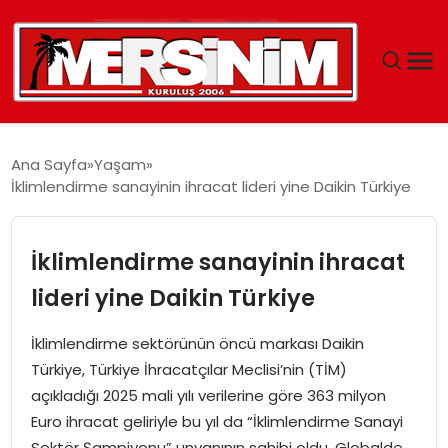
MERSIN
Ana Sayfa
Yaşam
İklimlendirme sanayinin ihracat lideri yine Daikin Türkiye
YAŞAM
GÜNCEL
İklimlendirme sanayinin ihracat
lideri yine Daikin Türkiye
SAĞLIK
İklimlendirme sektörünün öncü markası Daikin
EĞITIM
Türkiye, Türkiye İhracatçılar Meclisi’nin (TİM)
açıkladığı 2025 mali yılı verilerine göre 363 milyon
SPOR
Euro ihracat geliriyle bu yıl da “İklimlendirme Sanayi
Sektör Şampiyonu” unvanının sahibi oldu. Globalde