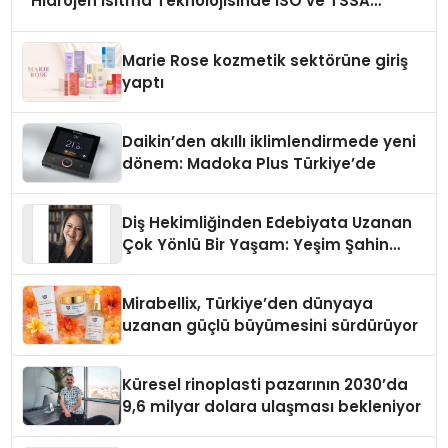
Hidrojen Isıtma Teknolojisinde ISO ve TSSA
Düzenleyici Onaylarını Aldı
Marie Rose kozmetik sektörüne giriş
yaptı
Daikin’den akıllı iklimlendirmede yeni
dönem: Madoka Plus Türkiye’de
Diş Hekimliğinden Edebiyata Uzanan
Çok Yönlü Bir Yaşam: Yeşim Şahin
Yaman
Mirabellix, Türkiye’den dünyaya
uzanan güçlü büyümesini sürdürüyor
Küresel rinoplasti pazarının 2030’da
9,6 milyar dolara ulaşması bekleniyor