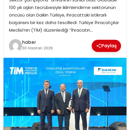
EKONOMI
100 yılı aşkın tecrübesiyle iklimlendirme sektörünün
öncüsü olan Daikin Türkiye, ihracattaki istikrarlı
MAGAZIN
başarısını bir kez daha tescilledi. Türkiye İhracatçılar
Meclisi’nin (TİM) düzenlediği “İhracatın…
DÜNYA
haber
Paylaş
30 Haziran 2026
OTOMOBIL