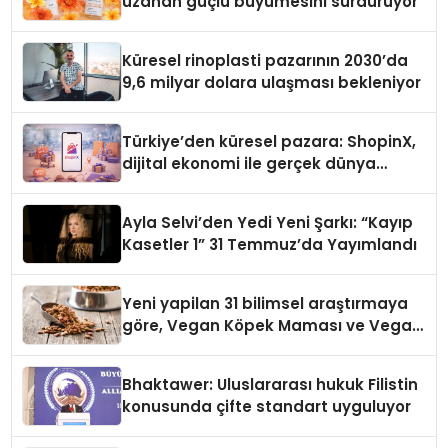
uzanan güçlü büyümesini sürdürüyor
Küresel rinoplasti pazarının 2030’da
9,6 milyar dolara ulaşması bekleniyor
Türkiye’den küresel pazara: ShopinX,
dijital ekonomi ile gerçek dünya
alışverişini bir araya getirmeyi
hedefliyor
Ayla Selvi’den Yedi Yeni Şarkı: “Kayıp
Kasetler 1” 31 Temmuz’da Yayımlandı
Yeni yapilan 31 bilimsel araştırmaya
göre, Vegan Köpek Maması ve Vegan
Kedi Mamasının İyi Sindirildiğini
Ortaya Koydu
Bhaktawer: Uluslararası hukuk Filistin
konusunda çifte standart uyguluyor