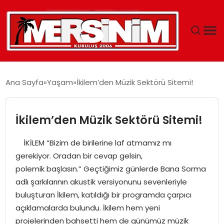
MERSIN
Ana Sayfa
Yaşam
İkilem’den Müzik Sektörü Sitemi!
YAŞAM
İkilem’den Müzik Sektörü Sitemi!
GÜNCEL
İKİLEM “Bizim de birilerine laf atmamız mı
SAĞLIK
gerekiyor. Oradan bir cevap gelsin,
polemik başlasın.” Geçtiğimiz günlerde Bana Sorma
EĞITIM
adlı şarkılarının akustik versiyonunu sevenleriyle
buluşturan İkilem, katıldığı bir programda çarpıcı
SPOR
açıklamalarda bulundu. İkilem hem yeni
projelerinden bahsetti hem de günümüz müzik