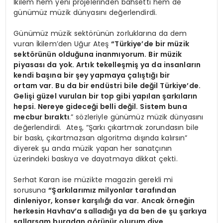
İkilem hem yeni projelerinden bahsetti hem de
günümüz müzik dünyasını değerlendirdi.
Günümüz müzik sektörünün zorluklarına da dem
vuran İkilem’den Uğur Ateş
“Türkiye’de bir müzik
sektörünün olduğuna inanmıyorum. Bir müzik
piyasası da yok. Artık tekelleşmiş ya da insanların
kendi başına bir şey yapmaya çalıştığı bir
ortam var. Bu da bir endüstri bile değil Türkiye’de.
Gelişi güzel vurulan bir top gibi yapılan şarkıların
hepsi. Nereye gideceği belli değil. Sistem buna
mecbur bıraktı
.” sözleriyle günümüz müzik dünyasını
değerlendirdi. Ateş, “Şarkı çıkartmak zorundasın bile
bir baskı, çıkartmazsan algoritma dışında kalırsın”
diyerek şu anda müzik yapan her sanatçının
üzerindeki baskıya ve dayatmaya dikkat çekti.
Serhat Karan ise müzikte magazin gerekli mi
sorusuna
“Şarkılarımız milyonlar tarafından
dinleniyor, konser karşılığı da var. Ancak örneğin
herkesin
Havhav’a salladığı ya da ben de şu şarkıya
sallarsam buradan görünür olurum diye