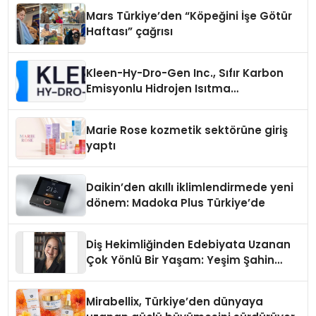
Mars Türkiye’den “Köpeğini İşe Götür
Haftası” çağrısı
Kleen-Hy-Dro-Gen Inc., Sıfır Karbon
Emisyonlu Hidrojen Isıtma
Teknolojisinde ISO ve TSSA
Düzenleyici Onaylarını Aldı
Marie Rose kozmetik sektörüne giriş
yaptı
Daikin’den akıllı iklimlendirmede yeni
dönem: Madoka Plus Türkiye’de
Diş Hekimliğinden Edebiyata Uzanan
Çok Yönlü Bir Yaşam: Yeşim Şahin
Yaman
Mirabellix, Türkiye’den dünyaya