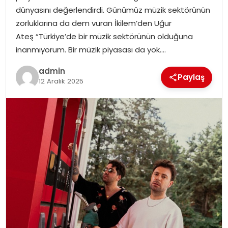
EKONOMI
dünyasını değerlendirdi. Günümüz müzik sektörünün
zorluklarına da dem vuran İkilem’den Uğur
MAGAZIN
Ateş “Türkiye’de bir müzik sektörünün olduğuna
inanmıyorum. Bir müzik piyasası da yok….
DÜNYA
admin
Paylaş
12 Aralık 2025
OTOMOBIL