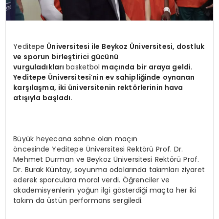
Yeditepe
Ü
niversitesi ile Beykoz
Ü
niversitesi, dostluk
ve sporun birleştirici gücünü
vurguladıkları
basketbol
maçında bir araya geldi.
Yeditepe
Ü
niversitesi
’
nin ev sahipliğinde oynanan
karşılaşma, iki üniversitenin rekt
ö
rlerinin hava
atışıyla başladı.
Büyük heyecana sahne olan maçın
öncesinde Yeditepe Üniversitesi Rektörü Prof. Dr.
Mehmet Durman ve Beykoz Üniversitesi Rektörü Prof.
Dr. Burak Küntay, soyunma odalarında takımları ziyaret
ederek sporculara moral verdi. Öğrenciler ve
akademisyenlerin yoğun ilgi gösterdiği maçta her iki
takım da üstün performans sergiledi.