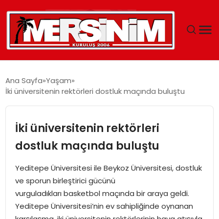
MERSIN
Ana Sayfa
Yaşam
İki üniversitenin rektörleri dostluk maçında buluştu
YAŞAM
GÜNCEL
İki üniversitenin rektörleri
dostluk maçında buluştu
SAĞLIK
Yeditepe Üniversitesi ile Beykoz Üniversitesi, dostluk
EĞITIM
ve sporun birleştirici gücünü
vurguladıkları basketbol maçında bir araya geldi.
SPOR
Yeditepe Üniversitesi’nin ev sahipliğinde oynanan
karşılaşma, iki üniversitenin rektörlerinin hava atışıyla