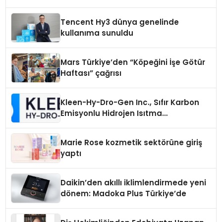
Tencent Hy3 dünya genelinde
kullanıma sunuldu
Mars Türkiye’den “Köpeğini İşe Götür
Haftası” çağrısı
Kleen-Hy-Dro-Gen Inc., Sıfır Karbon
Emisyonlu Hidrojen Isıtma
Teknolojisinde ISO ve TSSA
Düzenleyici Onaylarını Aldı
Marie Rose kozmetik sektörüne giriş
yaptı
Daikin’den akıllı iklimlendirmede yeni
dönem: Madoka Plus Türkiye’de