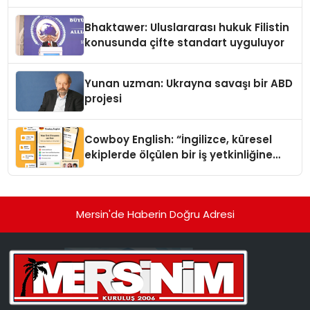
Kedi Mamasının İyi Sindirildiğini
Ortaya Koydu
Bhaktawer: Uluslararası hukuk Filistin
konusunda çifte standart uyguluyor
Yunan uzman: Ukrayna savaşı bir ABD
projesi
Cowboy English: “İngilizce, küresel
ekiplerde ölçülen bir iş yetkinliğine
dönüşüyor”
Mersin'de Haberin Doğru Adresi