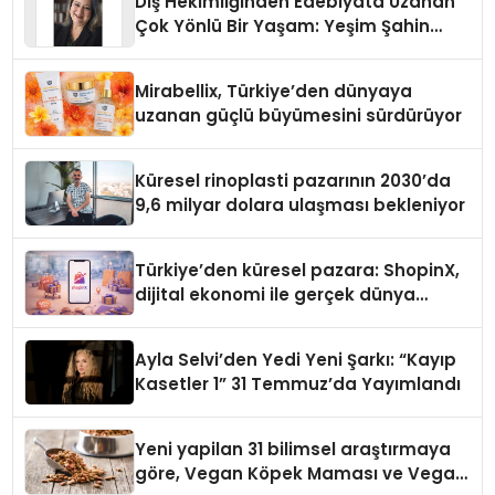
Diş Hekimliğinden Edebiyata Uzanan
Çok Yönlü Bir Yaşam: Yeşim Şahin
Yaman
Mirabellix, Türkiye’den dünyaya
uzanan güçlü büyümesini sürdürüyor
Küresel rinoplasti pazarının 2030’da
9,6 milyar dolara ulaşması bekleniyor
Türkiye’den küresel pazara: ShopinX,
dijital ekonomi ile gerçek dünya
alışverişini bir araya getirmeyi
hedefliyor
Ayla Selvi’den Yedi Yeni Şarkı: “Kayıp
Kasetler 1” 31 Temmuz’da Yayımlandı
Yeni yapilan 31 bilimsel araştırmaya
göre, Vegan Köpek Maması ve Vegan