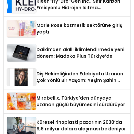
Kleen-Hy-Dro-Gen Inc., Sıfır Karbon
Emisyonlu Hidrojen Isıtma
Teknolojisinde ISO ve TSSA
Düzenleyici Onaylarını Aldı
Marie Rose kozmetik sektörüne giriş
yaptı
Daikin’den akıllı iklimlendirmede yeni
dönem: Madoka Plus Türkiye’de
Diş Hekimliğinden Edebiyata Uzanan
Çok Yönlü Bir Yaşam: Yeşim Şahin
Yaman
Mirabellix, Türkiye’den dünyaya
uzanan güçlü büyümesini sürdürüyor
Küresel rinoplasti pazarının 2030’da
9,6 milyar dolara ulaşması bekleniyor