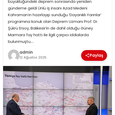
büyüklüğündeki deprem sonrasında yeniden
EKONOMI
gündeme geldi Ünlü iş insanı Azad Medeni
Kahraman’ın hazırlayıp sunduğu ‘Dayanıklı Yarınlar’
MAGAZIN
programına konuk olan Deprem Uzmanı Prof. Dr.
Şükrü Ersoy, Balıkesir’in de dahil olduğu Güney
DÜNYA
Marmara fay hattı ile ilgili çarpıcı iddialarda
bulunmuştu….
OTOMOBIL
admin
Paylaş
12 Ağustos 2025