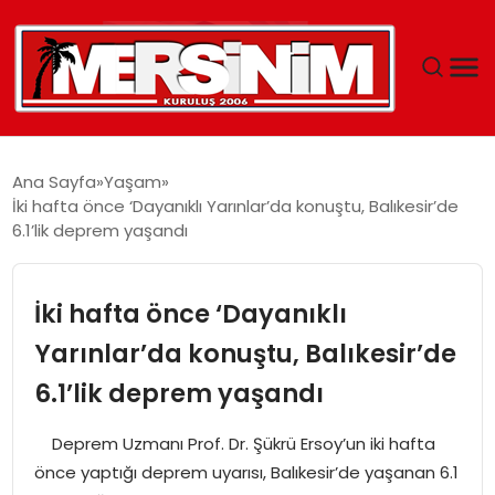
MERSIN
Ana Sayfa
Yaşam
İki hafta önce ‘Dayanıklı Yarınlar’da konuştu, Balıkesir’de
YAŞAM
6.1’lik deprem yaşandı
GÜNCEL
İki hafta önce ‘Dayanıklı
SAĞLIK
Yarınlar’da konuştu, Balıkesir’de
6.1’lik deprem yaşandı
EĞITIM
Deprem Uzmanı Prof. Dr. Şükrü Ersoy’un iki hafta
SPOR
önce yaptığı deprem uyarısı, Balıkesir’de yaşanan 6.1