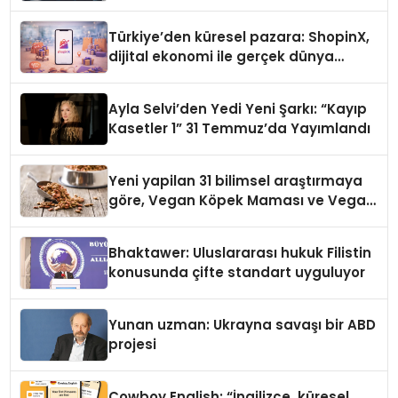
Türkiye’den küresel pazara: ShopinX,
dijital ekonomi ile gerçek dünya
alışverişini bir araya getirmeyi
hedefliyor
Ayla Selvi’den Yedi Yeni Şarkı: “Kayıp
Kasetler 1” 31 Temmuz’da Yayımlandı
Yeni yapilan 31 bilimsel araştırmaya
göre, Vegan Köpek Maması ve Vegan
Kedi Mamasının İyi Sindirildiğini
Ortaya Koydu
Bhaktawer: Uluslararası hukuk Filistin
konusunda çifte standart uyguluyor
Yunan uzman: Ukrayna savaşı bir ABD
projesi
Cowboy English: “İngilizce, küresel