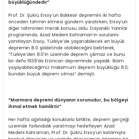
büyüklüğündedir”
Prof. Dr. Şükrü Ersoy’un Balıkesir depremini iki hafta
önceden tahmin etmesi gündem yaratırken, Ersoy’un
diğer tahminleri merak konusu oldu. Dayanıklı Yarınlar
programında, Azad Medeni Kahraman’ın sorularını
yanıtlayan Ersoy, Türkiye’de yaşanabilecek en büyük
depremin 8.0 şiddetinde olabileceğini belirterek,
“Türkiye’den 8.0’in üzerinde deprem çıkmaz ve bunu
bir defa 1939’da Erzincan depreminde yaşadık. Bizim
yaşayabileceğimiz maksimum deprem büyüklüğü 8.0,
bundan büyük deprem olmaz” demişti.
“
Marmara depremi dünyanın sorunudur, bu b
ö
lgeyi
ihmal etmek hainliktir”
Her hafta ağırladığı konuklarla birlikte, deprem gerçeği
üzerinde farkındalık yaratmayı hedefleyen Azad
Medeni Kahraman, Prof. Dr. Şükrü Ersoy’un katılımıyla
kentsel dönüşüm ve yerinde dönüşümün önemine bir