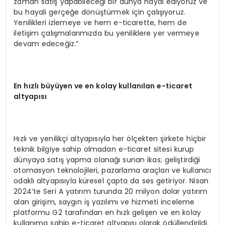
zaman satış yapabileceği bir dünya hayal ediyoruz ve
bu hayali gerçeğe dönüştürmek için çalışıyoruz.
Yenilikleri izlemeye ve hem e-ticarette, hem de
iletişim çalışmalarımızda bu yeniliklere yer vermeye
devam edeceğiz.”
En h
ızlı büyüyen ve en kolay kullanılan e-ticaret
altyapısı
Hızlı ve yenilikçi altyapısıyla her ölçekten şirkete hiçbir
teknik bilgiye sahip olmadan e-ticaret sitesi kurup
dünyaya satış yapma olanağı sunan ikas; geliştirdiği
otomasyon teknolojileri, pazarlama araçları ve kullanıcı
odaklı altyapısıyla küresel çapta da ses getiriyor. Nisan
2024’te Seri A yatırım turunda 20 milyon dolar yatırım
alan girişim, saygın iş yazılımı ve hizmeti inceleme
platformu G2 tarafından en hızlı gelişen ve en kolay
kullanıma sahip e-ticaret altyapısı olarak ödüllendirildi.