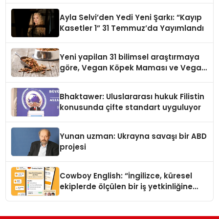
hedefliyor
Ayla Selvi’den Yedi Yeni Şarkı: “Kayıp
Kasetler 1” 31 Temmuz’da Yayımlandı
Yeni yapilan 31 bilimsel araştırmaya
göre, Vegan Köpek Maması ve Vegan
Kedi Mamasının İyi Sindirildiğini
Ortaya Koydu
Bhaktawer: Uluslararası hukuk Filistin
konusunda çifte standart uyguluyor
Yunan uzman: Ukrayna savaşı bir ABD
projesi
Cowboy English: “İngilizce, küresel
ekiplerde ölçülen bir iş yetkinliğine
dönüşüyor”