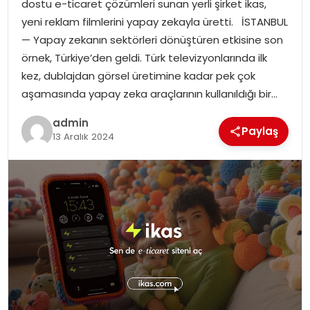
dostu e-ticaret çözümleri sunan yerli şirket ikas,
EKONOMI
yeni reklam filmlerini yapay zekayla üretti. İSTANBUL
— Yapay zekanın sektörleri dönüştüren etkisine son
MAGAZIN
örnek, Türkiye’den geldi. Türk televizyonlarında ilk
kez, dublajdan görsel üretimine kadar pek çok
DÜNYA
aşamasında yapay zeka araçlarının kullanıldığı bir…
OTOMOBIL
admin
Paylaş
13 Aralık 2024