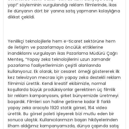
yap!” söyleminin vurgulandığı reklam filmlerinde, ikas
ile dünyanın dört bir yanına satış yapmanın kolaylığına
dikkat çekildi.
Yenilikçi teknolojilerle hem e-ticaret sektörüne hem
de iletişim ve pazarlamaya öncülük ettiklerine
inandıklarını vurgulayan ikas Pazarlama Müdürü Çağrı
Menteş, “Yapay zeka teknolojilerini uzun zamandır
pazarlama faaliyetlerimizin çeşitli alanlarında
kullanıyoruz. Ek olarak, bir cesaret örneği göstererek ilk
kez televizyon mecrası için yapay zeka destekli reklam
filmimizi ürettik. Kendi kreatif ekibimizle, normal
koşullarda büyük prodüksiyonlar gerektiren üç filmlik
bir reklam kampanyasını, şirket bünyemizde üretmeyi
başardık. Filmleri son haline getirene kadar 8 farklı
yapay zeka aracıyla 1920 statik görsel, 164 video
ürettik. Bu görsel paleti işleyerek bizi mutlu eden bir
sonuca ulaştık. Kullanıcılarımızın başarı hikâyelerinden
ilham aldığımız kampanyamızda, dünya çapında satış