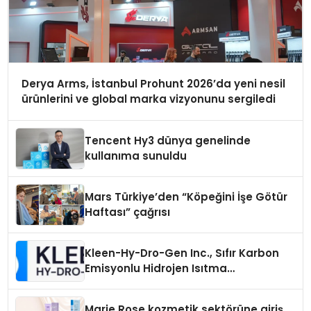
Derya Arms, İstanbul Prohunt 2026’da yeni nesil
ürünlerini ve global marka vizyonunu sergiledi
Tencent Hy3 dünya genelinde
kullanıma sunuldu
Mars Türkiye’den “Köpeğini İşe Götür
Haftası” çağrısı
Kleen-Hy-Dro-Gen Inc., Sıfır Karbon
Emisyonlu Hidrojen Isıtma
Teknolojisinde ISO ve TSSA
Düzenleyici Onaylarını Aldı
Marie Rose kozmetik sektörüne giriş