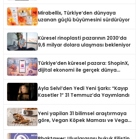
Yaman
Mirabellix, Türkiye’den dünyaya
uzanan güçlü büyümesini sürdürüyor
Küresel rinoplasti pazarının 2030’da
9,6 milyar dolara ulaşması bekleniyor
Türkiye’den küresel pazara: ShopinX,
dijital ekonomi ile gerçek dünya
alışverişini bir araya getirmeyi
hedefliyor
Ayla Selvi’den Yedi Yeni Şarkı: “Kayıp
Kasetler 1” 31 Temmuz’da Yayımlandı
Yeni yapilan 31 bilimsel araştırmaya
göre, Vegan Köpek Maması ve Vegan
Kedi Mamasının İyi Sindirildiğini
Ortaya Koydu
Bhaktawer: Uluslararası hukuk Filistin