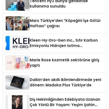
Tencent Hy3 dünya genelinde
kullanıma sunuldu
Mars Türkiye’den “Köpeğini İşe Götür
Haftası” çağrısı
Kleen-Hy-Dro-Gen Inc., Sıfır Karbon
Emisyonlu Hidrojen Isıtma
Teknolojisinde ISO ve TSSA
Düzenleyici Onaylarını Aldı
Marie Rose kozmetik sektörüne giriş
yaptı
Daikin’den akıllı iklimlendirmede yeni
dönem: Madoka Plus Türkiye’de
Diş Hekimliğinden Edebiyata Uzanan
Çok Yönlü Bir Yaşam: Yeşim Şahin