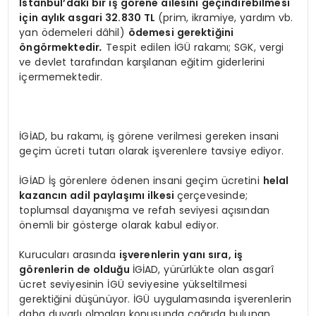
İstanbul
’
daki bir iş g
ö
rene ailesini geçindirebilmesi
için aylık asgari 32.830 TL
(prim, ikramiye, yardım vb.
yan ödemeleri dâhil)
ö
demesi gerektiğini
ö
ng
ö
rmektedir
.
Tespit edilen İGÜ rakamı; SGK, vergi
ve devlet tarafından karşılanan eğitim giderlerini
içermemektedir.
İGİAD, bu rakamı, iş görene verilmesi gereken insani
geçim ücreti tutarı olarak işverenlere tavsiye ediyor.
İGİAD İş görenlere ödenen insani geçim ücretini
helal
kazancın adil paylaşımı ilkesi
çerçevesinde;
toplumsal dayanışma ve refah seviyesi açısından
önemli bir gösterge olarak kabul ediyor.
Kurucuları arasında
işverenlerin yanı sı
ra, i
ş
g
ö
renlerin de olduğu
İGİAD, yürürlükte olan asgarî
ücret seviyesinin İGÜ seviyesine yükseltilmesi
gerektiğini düşünüyor. İGÜ uygulamasında işverenlerin
daha duyarlı olmaları konusunda çağrıda bulunan