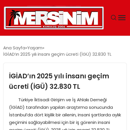
MERSIN
Ana Sayfa
Yaşam
İGİAD’ın 2025 yılı insanı geçim ücreti (İGÜ) 32.830 TL
YAŞAM
GÜNCEL
İGİAD’ın 2025 yılı insanı geçim
ücreti (İGÜ) 32.830 TL
SAĞLIK
Türkiye İktisadi Girişim ve İş Ahlakı Derneği
EĞITIM
(İGİAD) tarafından yapılan araştırma sonucunda
İstanbul’da dört kişilik bir ailenin, insani şartlarda aylık
SPOR
geçimini sağlayabilmesi için bir iş görenin insani
geçim ücreti (İGÜ), 2025 yılı için asgari 32.830 TL