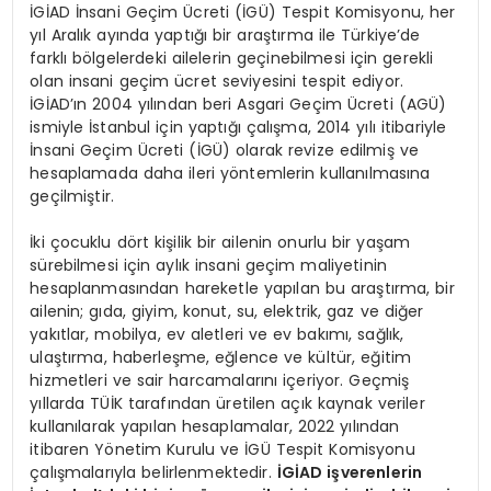
İGİAD İnsani Geçim Ücreti (İGÜ) Tespit Komisyonu, her
yıl Aralık ayında yaptığı bir araştırma ile Türkiye’de
farklı bölgelerdeki ailelerin geçinebilmesi için gerekli
olan insani geçim ücret seviyesini tespit ediyor.
İGİAD’ın 2004 yılından beri Asgari Geçim Ücreti (AGÜ)
ismiyle İstanbul için yaptığı çalışma, 2014 yılı itibariyle
İnsani Geçim Ücreti (İGÜ) olarak revize edilmiş ve
hesaplamada daha ileri yöntemlerin kullanılmasına
geçilmiştir.
İki çocuklu dört kişilik bir ailenin onurlu bir yaşam
sürebilmesi için aylık insani geçim maliyetinin
hesaplanmasından hareketle yapılan bu araştırma, bir
ailenin; gıda, giyim, konut, su, elektrik, gaz ve diğer
yakıtlar, mobilya, ev aletleri ve ev bakımı, sağlık,
ulaştırma, haberleşme, eğlence ve kültür, eğitim
hizmetleri ve sair harcamalarını içeriyor. Geçmiş
yıllarda TÜİK tarafından üretilen açık kaynak veriler
kullanılarak yapılan hesaplamalar, 2022 yılından
itibaren Yönetim Kurulu ve İGÜ Tespit Komisyonu
çalışmalarıyla belirlenmektedir.
İGİAD işverenlerin