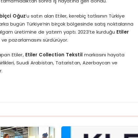
nde tamamladıktan sonra iş hayatına geri döndü.
biçci Oğuz
’u satın alan Etiler, kerebiç tatlısının Türkiye
Marka bugün Türkiye’nin birçok bölgesinde satış noktalarına
şalgam üretimine de yatırım yaptı. 2023’te kurduğu
Etiler
m ve pazarlamasını sürdürüyor.
pan Etiler,
Etiler Collection Tekstil
markasını hayata
mirlikleri, Suudi Arabistan, Tataristan, Azerbaycan ve
r.