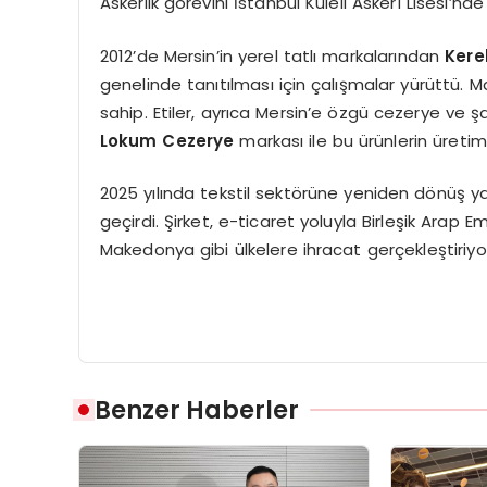
Askerlik görevini İstanbul Kuleli Askerî Lisesi’
2012’de Mersin’in yerel tatlı markalarından
Kere
genelinde tanıtılması için çalışmalar yürüttü. 
sahip. Etiler, ayrıca Mersin’e özgü cezerye ve 
Lokum Cezerye
markası ile bu ürünlerin üreti
2025 yılında tekstil sektörüne yeniden dönüş ya
geçirdi. Şirket, e-ticaret yoluyla Birleşik Arap E
Makedonya gibi ülkelere ihracat gerçekleştiriyo
Benzer Haberler