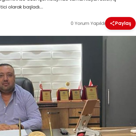
ici olarak başladı….
0 Yorum Yapıldı
Paylaş