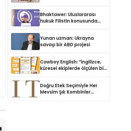
Köpek Maması ve Vegan
Kedi Mamasının İyi
Bhaktawer: Uluslararası
Sindirildiğini Ortaya Koydu
hukuk Filistin konusunda
çifte standart uyguluyor
Yunan uzman: Ukrayna
savaşı bir ABD projesi
Cowboy English: “İngilizce,
küresel ekiplerde ölçülen bir
iş yetkinliğine dönüşüyor”
Doğru Etek Seçimiyle Her
Mevsim Şık Kombinler
Oluşturmak Mümkün mü?