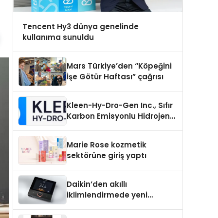
Tencent Hy3 dünya genelinde
kullanıma sunuldu
Mars Türkiye’den “Köpeğini
İşe Götür Haftası” çağrısı
Kleen-Hy-Dro-Gen Inc., Sıfır
Karbon Emisyonlu Hidrojen
Isıtma Teknolojisinde ISO ve
TSSA Düzenleyici Onaylarını
Marie Rose kozmetik
Aldı
sektörüne giriş yaptı
Daikin’den akıllı
iklimlendirmede yeni
dönem: Madoka Plus
Türkiye’de