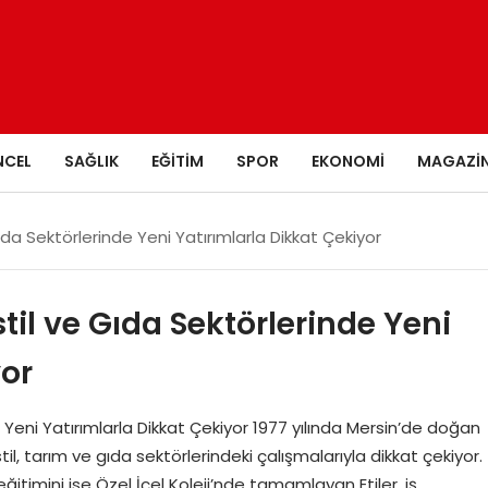
NCEL
SAĞLIK
EĞITIM
SPOR
EKONOMI
MAGAZI
Gıda Sektörlerinde Yeni Yatırımlarla Dikkat Çekiyor
stil ve Gıda Sektörlerinde Yeni
yor
e Yeni Yatırımlarla Dikkat Çekiyor 1977 yılında Mersin’de doğan
stil, tarım ve gıda sektörlerindeki çalışmalarıyla dikkat çekiyor.
 eğitimini ise Özel İçel Koleji’nde tamamlayan Etiler, iş