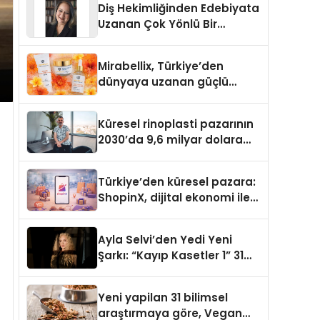
Diş Hekimliğinden Edebiyata
Uzanan Çok Yönlü Bir
Yaşam: Yeşim Şahin Yaman
Mirabellix, Türkiye’den
dünyaya uzanan güçlü
büyümesini sürdürüyor
Küresel rinoplasti pazarının
2030’da 9,6 milyar dolara
ulaşması bekleniyor
Türkiye’den küresel pazara:
ShopinX, dijital ekonomi ile
gerçek dünya alışverişini bir
araya getirmeyi hedefliyor
Ayla Selvi’den Yedi Yeni
Şarkı: “Kayıp Kasetler 1” 31
Temmuz’da Yayımlandı
Yeni yapilan 31 bilimsel
araştırmaya göre, Vegan