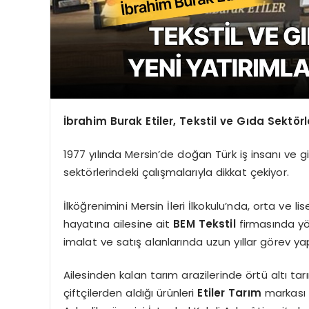
İbrahim Burak Etiler, Tekstil ve Gıda Sektör
1977 yılında Mersin’de doğan Türk iş insanı ve gir
sektörlerindeki çalışmalarıyla dikkat çekiyor.
İlköğrenimini Mersin İleri İlkokulu’nda, orta ve li
hayatına ailesine ait
BEM Tekstil
firmasında yön
imalat ve satış alanlarında uzun yıllar görev yap
Ailesinden kalan tarım arazilerinde örtü altı ta
çiftçilerden aldığı ürünleri
Etiler Tarım
markası a