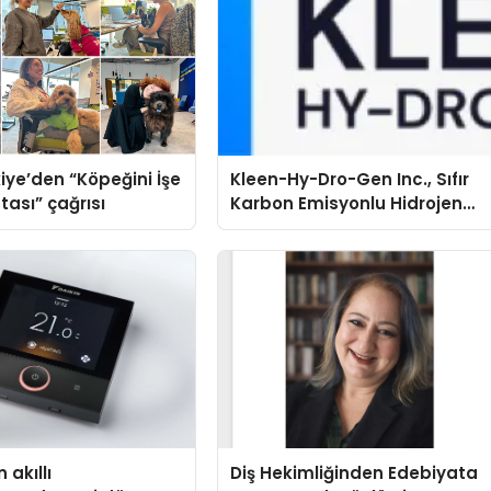
iye’den “Köpeğini İşe
Kleen-Hy-Dro-Gen Inc., Sıfır
tası” çağrısı
Karbon Emisyonlu Hidrojen
Isıtma Teknolojisinde ISO ve
TSSA Düzenleyici Onaylarını
Aldı
 akıllı
Diş Hekimliğinden Edebiyata