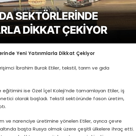
lerinde Yeni Yatırımlarla Dikkat Çekiyor
işimci İbrahim Burak Etiler, tekstil, tarım ve gıda
se eğitimini ise Özel İçel Koleji’nde tamamlayan Etiler, iş
etici olarak başladı. Tekstil sektöründe fason üretim,
tı.
rım ve narenciye üretimine yönelen Etiler, ayrıca çevre
ltında başta Rusya olmak üzere çeşitli ülkelere ihraç etti.