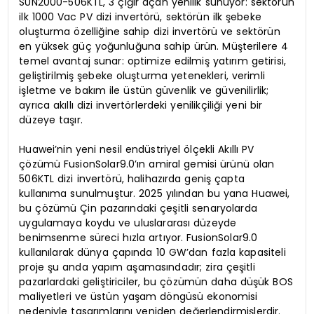
SUN2000-506KTL, 3 çığır açan yenilik sunuyor: sektörün
ilk 1000 Vac PV dizi invertörü, sektörün ilk şebeke
oluşturma özelliğine sahip dizi invertörü ve sektörün
en yüksek güç yoğunluğuna sahip ürün. Müşterilere 4
temel avantaj sunar: optimize edilmiş yatırım getirisi,
geliştirilmiş şebeke oluşturma yetenekleri, verimli
işletme ve bakım ile üstün güvenlik ve güvenilirlik;
ayrıca akıllı dizi invertörlerdeki yenilikçiliği yeni bir
düzeye taşır.
Huawei’nin yeni nesil endüstriyel ölçekli Akıllı PV
çözümü FusionSolar9.0’ın amiral gemisi ürünü olan
506KTL dizi invertörü, halihazırda geniş çapta
kullanıma sunulmuştur. 2025 yılından bu yana Huawei,
bu çözümü Çin pazarındaki çeşitli senaryolarda
uygulamaya koydu ve uluslararası düzeyde
benimsenme süreci hızla artıyor. FusionSolar9.0
kullanılarak dünya çapında 10 GW’dan fazla kapasiteli
proje şu anda yapım aşamasındadır; zira çeşitli
pazarlardaki geliştiriciler, bu çözümün daha düşük BOS
maliyetleri ve üstün yaşam döngüsü ekonomisi
nedeniyle tasarımlarını yeniden değerlendirmişlerdir.