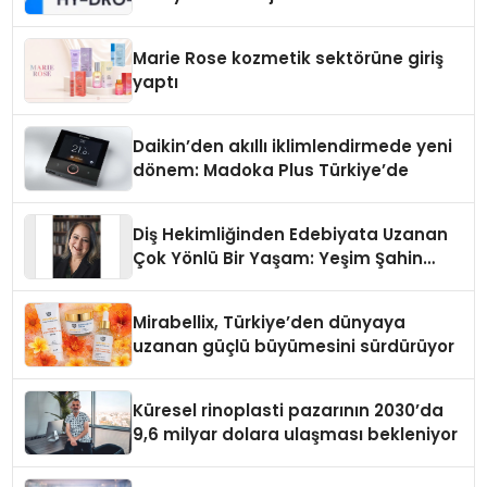
Teknolojisinde ISO ve TSSA
Düzenleyici Onaylarını Aldı
Marie Rose kozmetik sektörüne giriş
yaptı
Daikin’den akıllı iklimlendirmede yeni
dönem: Madoka Plus Türkiye’de
Diş Hekimliğinden Edebiyata Uzanan
Çok Yönlü Bir Yaşam: Yeşim Şahin
Yaman
Mirabellix, Türkiye’den dünyaya
uzanan güçlü büyümesini sürdürüyor
Küresel rinoplasti pazarının 2030’da
9,6 milyar dolara ulaşması bekleniyor