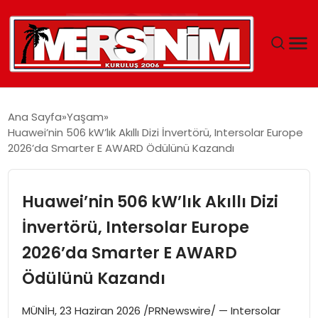
MERSIN
Ana Sayfa
Yaşam
Huawei’nin 506 kW’lık Akıllı Dizi İnvertörü, Intersolar Europe
YAŞAM
2026’da Smarter E AWARD Ödülünü Kazandı
GÜNCEL
Huawei’nin 506 kW’lık Akıllı Dizi
SAĞLIK
İnvertörü, Intersolar Europe
2026’da Smarter E AWARD
EĞITIM
Ödülünü Kazandı
SPOR
MÜNİH, 23 Haziran 2026 /PRNewswire/ — Intersolar