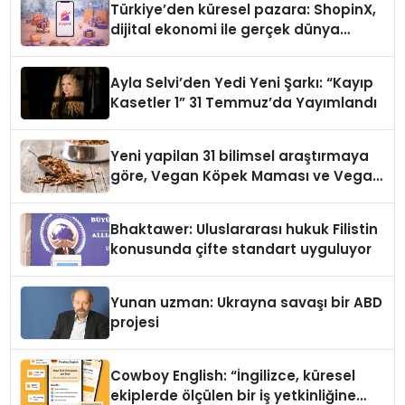
Türkiye’den küresel pazara: ShopinX,
dijital ekonomi ile gerçek dünya
alışverişini bir araya getirmeyi
hedefliyor
Ayla Selvi’den Yedi Yeni Şarkı: “Kayıp
Kasetler 1” 31 Temmuz’da Yayımlandı
Yeni yapilan 31 bilimsel araştırmaya
göre, Vegan Köpek Maması ve Vegan
Kedi Mamasının İyi Sindirildiğini
Ortaya Koydu
Bhaktawer: Uluslararası hukuk Filistin
konusunda çifte standart uyguluyor
Yunan uzman: Ukrayna savaşı bir ABD
projesi
Cowboy English: “İngilizce, küresel
ekiplerde ölçülen bir iş yetkinliğine