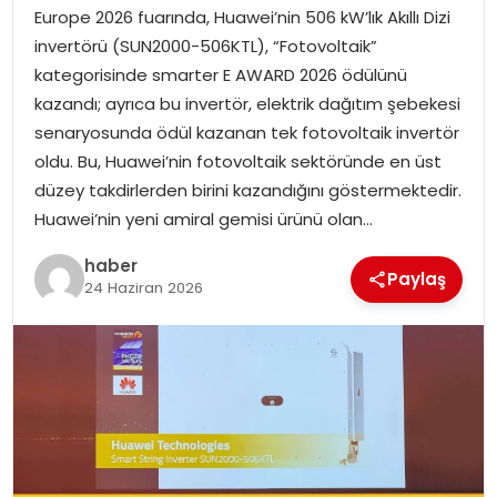
EKONOMI
Europe 2026 fuarında, Huawei’nin 506 kW’lık Akıllı Dizi
invertörü (SUN2000-506KTL), “Fotovoltaik”
MAGAZIN
kategorisinde smarter E AWARD 2026 ödülünü
kazandı; ayrıca bu invertör, elektrik dağıtım şebekesi
DÜNYA
senaryosunda ödül kazanan tek fotovoltaik invertör
oldu. Bu, Huawei’nin fotovoltaik sektöründe en üst
OTOMOBIL
düzey takdirlerden birini kazandığını göstermektedir.
Huawei’nin yeni amiral gemisi ürünü olan…
haber
Paylaş
24 Haziran 2026