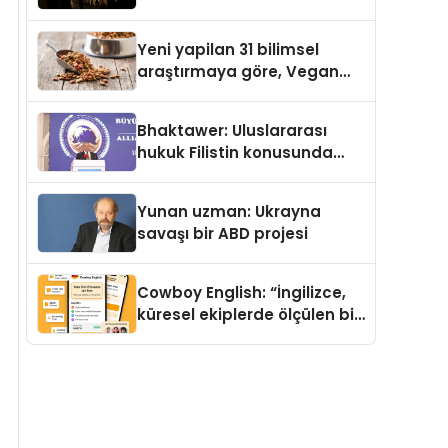
Temmuz’da Yayımlandı
Yeni yapilan 31 bilimsel
araştırmaya göre, Vegan
Köpek Maması ve Vegan
Kedi Mamasının İyi
Bhaktawer: Uluslararası
Sindirildiğini Ortaya Koydu
hukuk Filistin konusunda
çifte standart uyguluyor
Yunan uzman: Ukrayna
savaşı bir ABD projesi
Cowboy English: “İngilizce,
küresel ekiplerde ölçülen bir
iş yetkinliğine dönüşüyor”