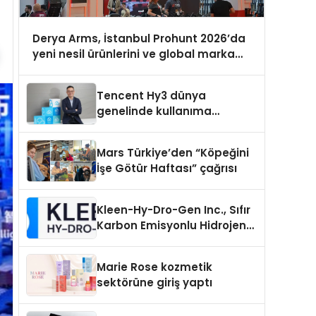
Derya Arms, İstanbul Prohunt 2026’da
yeni nesil ürünlerini ve global marka
vizyonunu sergiledi
Tencent Hy3 dünya
genelinde kullanıma
sunuldu
Mars Türkiye’den “Köpeğini
İşe Götür Haftası” çağrısı
Kleen-Hy-Dro-Gen Inc., Sıfır
Karbon Emisyonlu Hidrojen
Isıtma Teknolojisinde ISO ve
TSSA Düzenleyici Onaylarını
Marie Rose kozmetik
Aldı
sektörüne giriş yaptı