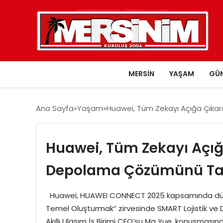
MERSIN
YAŞAM
GÜ
Ana Sayfa
Yaşam
Huawei, Tüm Zekayı Açığa Çıka
Huawei, Tüm Zekayı Açığ
Depolama Çözümünü Tan
Huawei, HUAWEI CONNECT 2025 kapsamında düzenlene
Temel Oluşturmak” zirvesinde SMART Lojistik ve
Akıllı Ulaşım İş Birimi CEO’su Ma Yue, konuşmasında