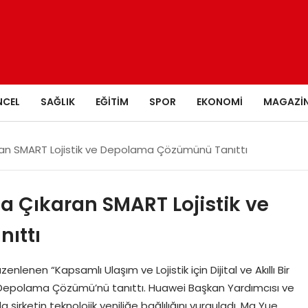
NCEL
SAĞLIK
EĞITIM
SPOR
EKONOMI
MAGAZI
ran SMART Lojistik ve Depolama Çözümünü Tanıttı
a Çıkaran SMART Lojistik ve
ıttı
n “Kapsamlı Ulaşım ve Lojistik için Dijital ve Akıllı Bir
 Depolama Çözümü’nü tanıttı. Huawei Başkan Yardımcısı ve
 şirketin teknolojik yeniliğe bağlılığını vurguladı. Ma Yue,