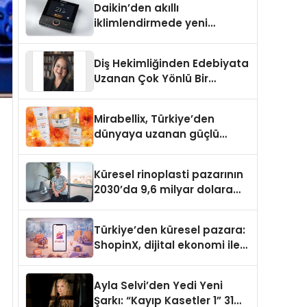
Daikin’den akıllı
iklimlendirmede yeni
dönem: Madoka Plus
Türkiye’de
Diş Hekimliğinden Edebiyata
Uzanan Çok Yönlü Bir
Yaşam: Yeşim Şahin Yaman
Mirabellix, Türkiye’den
dünyaya uzanan güçlü
büyümesini sürdürüyor
Küresel rinoplasti pazarının
2030’da 9,6 milyar dolara
ulaşması bekleniyor
Türkiye’den küresel pazara:
ShopinX, dijital ekonomi ile
gerçek dünya alışverişini bir
araya getirmeyi hedefliyor
Ayla Selvi’den Yedi Yeni
Şarkı: “Kayıp Kasetler 1” 31