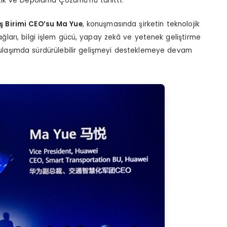
tik ve Depolama Çözümü’nü tanıttı.
İş Birimi CEO’su Ma Yue
, konuşmasında şirketin teknolojik
m ağları, bilgi işlem gücü, yapay zekâ ve yetenek geliştirme
k ulaşımda sürdürülebilir gelişmeyi desteklemeye devam