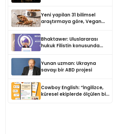
Temmuz’da Yayımlandı
Yeni yapilan 31 bilimsel
araştırmaya göre, Vegan
Köpek Maması ve Vegan
Kedi Mamasının İyi
Bhaktawer: Uluslararası
Sindirildiğini Ortaya Koydu
hukuk Filistin konusunda
çifte standart uyguluyor
Yunan uzman: Ukrayna
savaşı bir ABD projesi
Cowboy English: “İngilizce,
küresel ekiplerde ölçülen bir
iş yetkinliğine dönüşüyor”