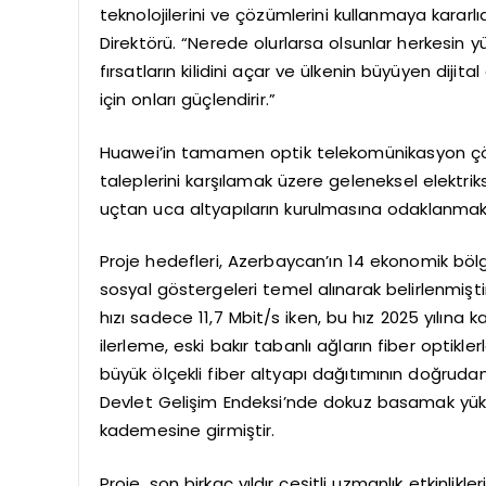
teknolojilerini ve çözümlerini kullanmaya karar
Direktörü. “Nerede olurlarsa olsunlar herkesin y
fırsatların kilidini açar ve ülkenin büyüyen dij
için onları güçlendirir.”
Huawei’in tamamen optik telekomünikasyon çözü
taleplerini karşılamak üzere geleneksel elektrik
uçtan uca altyapıların kurulmasına odaklanmak
Proje hedefleri, Azerbaycan’ın 14 ekonomik bölg
sosyal göstergeleri temel alınarak belirlenmişt
hızı sadece 11,7 Mbit/s iken, bu hız 2025 yılına 
ilerleme, eski bakır tabanlı ağların fiber opti
büyük ölçekli fiber altyapı dağıtımının doğruda
Devlet Gelişim Endeksi’nde dokuz basamak yüksel
kademesine girmiştir.
Proje, son birkaç yıldır çeşitli uzmanlık etkinlik