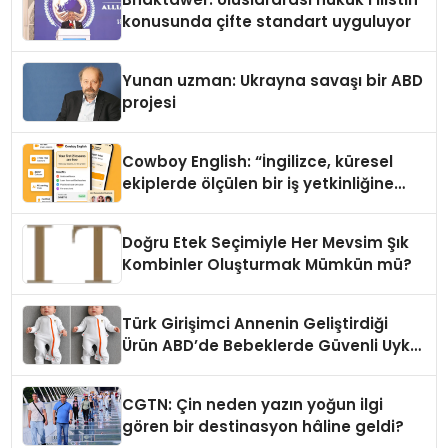
konusunda çifte standart uyguluyor
Yunan uzman: Ukrayna savaşı bir ABD
projesi
Cowboy English: “İngilizce, küresel
ekiplerde ölçülen bir iş yetkinliğine
dönüşüyor”
Doğru Etek Seçimiyle Her Mevsim Şık
Kombinler Oluşturmak Mümkün mü?
Türk Girişimci Annenin Geliştirdiği
Ürün ABD’de Bebeklerde Güvenli Uyku
Standardına Yeni Bir Bakış Açısı
Getiriyor.
CGTN: Çin neden yazın yoğun ilgi
gören bir destinasyon hâline geldi?