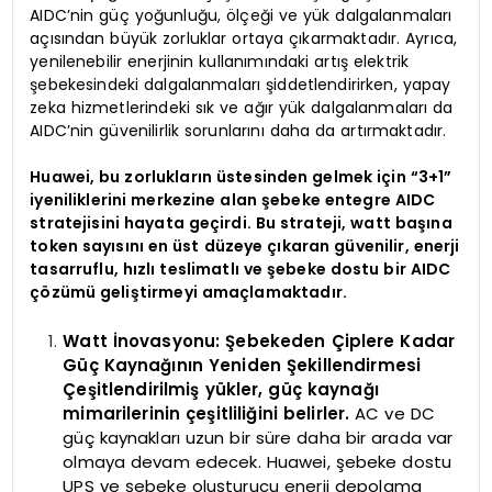
AIDC’nin güç yoğunluğu, ölçeği ve yük dalgalanmaları
açısından büyük zorluklar ortaya çıkarmaktadır. Ayrıca,
yenilenebilir enerjinin kullanımındaki artış elektrik
şebekesindeki dalgalanmaları şiddetlendirirken, yapay
zeka hizmetlerindeki sık ve ağır yük dalgalanmaları da
AIDC’nin güvenilirlik sorunlarını daha da artırmaktadır.
Huawei, bu zorlukların üstesinden gelmek için “3+1”
iyeniliklerini merkezine alan şebeke entegre AIDC
stratejisini hayata geçirdi. Bu strateji, watt başına
token sayısını en üst düzeye çıkaran güvenilir, enerji
tasarruflu, hızlı teslimatlı ve şebeke dostu bir AIDC
çözümü geliştirmeyi amaçlamaktadır.
Watt İnovasyonu: Şebekeden Çiplere Kadar
Güç Kaynağının Yeniden Şekillendirmesi
Çeşitlendirilmiş yükler, güç kaynağı
mimarilerinin çeşitliliğini belirler.
AC ve DC
güç kaynakları uzun bir süre daha bir arada var
olmaya devam edecek. Huawei, şebeke dostu
UPS ve şebeke oluşturucu enerji depolama