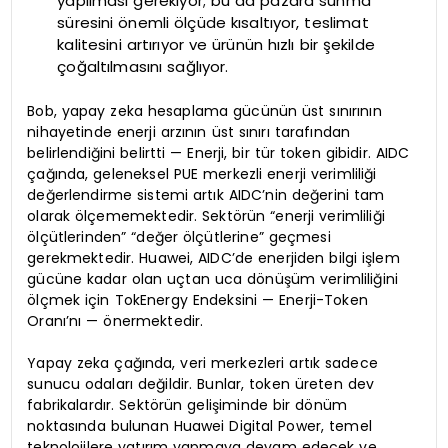
yapılması gerekiyor; bu da pazara sunma
süresini önemli ölçüde kısaltıyor, teslimat
kalitesini artırıyor ve ürünün hızlı bir şekilde
çoğaltılmasını sağlıyor.
Bob, yapay zeka hesaplama gücünün üst sınırının
nihayetinde enerji arzının üst sınırı tarafından
belirlendiğini belirtti — Enerji, bir tür token gibidir. AIDC
çağında, geleneksel PUE merkezli enerji verimliliği
değerlendirme sistemi artık AIDC’nin değerini tam
olarak ölçememektedir. Sektörün “enerji verimliliği
ölçütlerinden” “değer ölçütlerine” geçmesi
gerekmektedir. Huawei, AIDC’de enerjiden bilgi işlem
gücüne kadar olan uçtan uca dönüşüm verimliliğini
ölçmek için TokEnergy Endeksini — Enerji-Token
Oranı’nı — önermektedir.
Yapay zeka çağında, veri merkezleri artık sadece
sunucu odaları değildir. Bunlar, token üreten dev
fabrikalardır. Sektörün gelişiminde bir dönüm
noktasında bulunan Huawei Digital Power, temel
teknolojilere yatırım yapmaya devam edecek ve