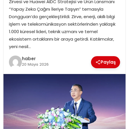
Zirvesi ve Huawei AIDC Stratejisi ve Ürün Lansmanı
EKONOMI
“Yapay Zeka Çağını İleriye Taşıyın” temasıyla
Dongguan’da gerçekleştirildi. Zirve, enerji, akıllı bilgi
MAGAZIN
işlem ve telekomünikasyon sektörlerinden yaklaşık
1.000 küresel lideri, teknik uzmanı ve temel
DÜNYA
ekosistem ortaklarını bir araya getirdi. Katılımcılar,
yeni nesil…
OTOMOBIL
haber
Paylaş
20 Mayıs 2026