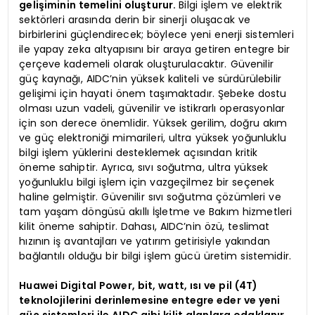
gelişiminin temelini oluşturur.
Bilgi işlem ve elektrik
sektörleri arasında derin bir sinerji oluşacak ve
birbirlerini güçlendirecek; böylece yeni enerji sistemleri
ile yapay zeka altyapısını bir araya getiren entegre bir
çerçeve kademeli olarak oluşturulacaktır. Güvenilir
güç kaynağı, AIDC’nin yüksek kaliteli ve sürdürülebilir
gelişimi için hayati önem taşımaktadır. Şebeke dostu
olması uzun vadeli, güvenilir ve istikrarlı operasyonlar
için son derece önemlidir. Yüksek gerilim, doğru akım
ve güç elektroniği mimarileri, ultra yüksek yoğunluklu
bilgi işlem yüklerini desteklemek açısından kritik
öneme sahiptir. Ayrıca, sıvı soğutma, ultra yüksek
yoğunluklu bilgi işlem için vazgeçilmez bir seçenek
haline gelmiştir. Güvenilir sıvı soğutma çözümleri ve
tam yaşam döngüsü akıllı İşletme ve Bakım hizmetleri
kilit öneme sahiptir. Dahası, AIDC’nin özü, teslimat
hızının iş avantajları ve yatırım getirisiyle yakından
bağlantılı olduğu bir bilgi işlem gücü üretim sistemidir.
Huawei Digital Power, bit, watt, ısı ve pil (4T)
teknolojilerini derinlemesine entegre eder ve yeni