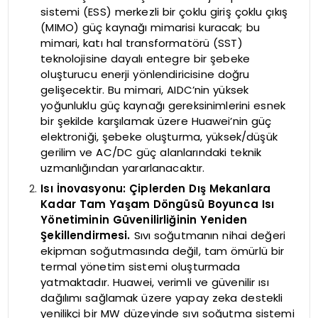
sistemi (ESS) merkezli bir çoklu giriş çoklu çıkış
(MIMO) güç kaynağı mimarisi kuracak; bu
mimari, katı hal transformatörü (SST)
teknolojisine dayalı entegre bir şebeke
oluşturucu enerji yönlendiricisine doğru
gelişecektir. Bu mimari, AIDC’nin yüksek
yoğunluklu güç kaynağı gereksinimlerini esnek
bir şekilde karşılamak üzere Huawei’nin güç
elektroniği, şebeke oluşturma, yüksek/düşük
gerilim ve AC/DC güç alanlarındaki teknik
uzmanlığından yararlanacaktır.
Isı İnovasyonu: Çiplerden Dış Mekanlara
Kadar Tam Yaşam Döngüsü Boyunca Isı
Yönetiminin Güvenilirliğinin Yeniden
Şekillendirmesi.
Sıvı soğutmanın nihai değeri
ekipman soğutmasında değil, tam ömürlü bir
termal yönetim sistemi oluşturmada
yatmaktadır. Huawei, verimli ve güvenilir ısı
dağılımı sağlamak üzere yapay zeka destekli
yenilikçi bir MW düzeyinde sıvı soğutma sistemi