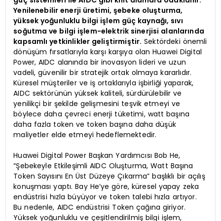
güç sistemleri ile AIDC gibi kilit alanlara odaklanır.
Yenilenebilir enerji üretimi, şebeke oluşturma,
yüksek yoğunluklu bilgi işlem güç kaynağı, sıvı
soğutma ve bilgi işlem-elektrik sinerjisi alanlarında
kapsamlı yetkinlikler geliştirmiştir.
Sektördeki önemli
dönüşüm fırsatlarıyla karşı karşıya olan Huawei Digital
Power, AIDC alanında bir inovasyon lideri ve uzun
vadeli, güvenilir bir stratejik ortak olmaya kararlıdır.
Küresel müşteriler ve iş ortaklarıyla işbirliği yaparak,
AIDC sektörünün yüksek kaliteli, sürdürülebilir ve
yenilikçi bir şekilde gelişmesini teşvik etmeyi ve
böylece daha çevreci enerji tüketimi, watt başına
daha fazla token ve token başına daha düşük
maliyetler elde etmeyi hedeflemektedir.
Huawei Digital Power Başkan Yardımcısı Bob He,
“Şebekeyle Etkileşimli AIDC Oluşturma, Watt Başına
Token Sayısını En Üst Düzeye Çıkarma” başlıklı bir açılış
konuşması yaptı. Bay He’ye göre, küresel yapay zeka
endüstrisi hızla büyüyor ve token talebi hızla artıyor.
Bu nedenle, AIDC endüstrisi Token çağına giriyor.
Yüksek yoğunluklu ve çeşitlendirilmiş bilgi işlem,