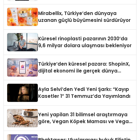
Yaman
Mirabellix, Türkiye’den dünyaya
uzanan güçlü büyümesini sürdürüyor
Küresel rinoplasti pazarının 2030’da
9,6 milyar dolara ulaşması bekleniyor
Türkiye’den küresel pazara: ShopinX,
dijital ekonomi ile gerçek dünya
alışverişini bir araya getirmeyi
hedefliyor
Ayla Selvi’den Yedi Yeni Şarkı: “Kayıp
Kasetler 1” 31 Temmuz’da Yayımlandı
Yeni yapilan 31 bilimsel araştırmaya
göre, Vegan Köpek Maması ve Vegan
Kedi Mamasının İyi Sindirildiğini
Ortaya Koydu
Bhaktawer: Uluslararası hukuk Filistin