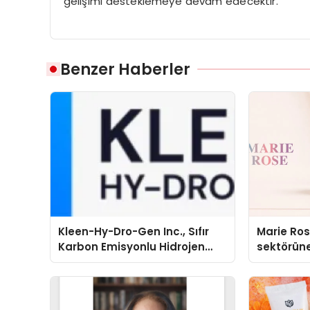
gelişimi desteklemeye devam edecektir.
Benzer Haberler
Kleen-Hy-Dro-Gen Inc., Sıfır
Marie Ro
Karbon Emisyonlu Hidrojen
sektörüne
Isıtma Teknolojisinde ISO ve
TSSA Düzenleyici Onaylarını
Aldı