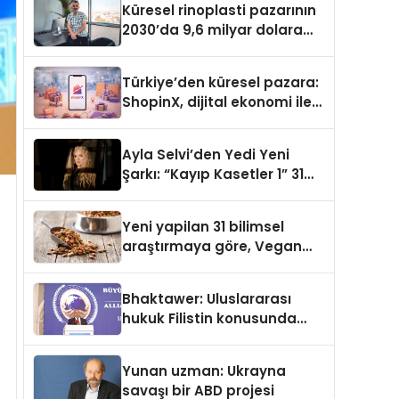
Küresel rinoplasti pazarının
2030’da 9,6 milyar dolara
ulaşması bekleniyor
Türkiye’den küresel pazara:
ShopinX, dijital ekonomi ile
gerçek dünya alışverişini bir
araya getirmeyi hedefliyor
Ayla Selvi’den Yedi Yeni
Şarkı: “Kayıp Kasetler 1” 31
Temmuz’da Yayımlandı
Yeni yapilan 31 bilimsel
araştırmaya göre, Vegan
Köpek Maması ve Vegan
Kedi Mamasının İyi
Bhaktawer: Uluslararası
Sindirildiğini Ortaya Koydu
hukuk Filistin konusunda
çifte standart uyguluyor
Yunan uzman: Ukrayna
savaşı bir ABD projesi