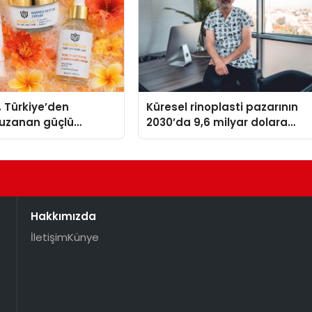
, Türkiye’den
Küresel rinoplasti pazarının
uzanan güçlü
2030’da 9,6 milyar dolara
ni sürdürüyor
ulaşması bekleniyor
Hakkımızda
İletişim
Künye