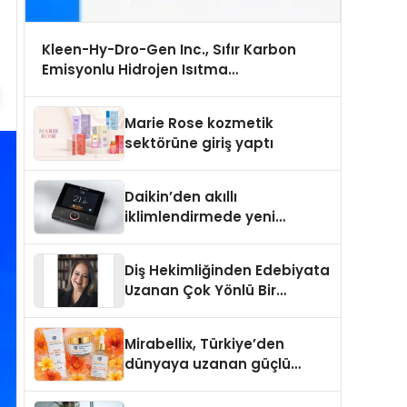
Kleen-Hy-Dro-Gen Inc., Sıfır Karbon
Emisyonlu Hidrojen Isıtma
Teknolojisinde ISO ve TSSA Düzenleyici
Onaylarını Aldı
Marie Rose kozmetik
sektörüne giriş yaptı
Daikin’den akıllı
iklimlendirmede yeni
dönem: Madoka Plus
Türkiye’de
Diş Hekimliğinden Edebiyata
Uzanan Çok Yönlü Bir
Yaşam: Yeşim Şahin Yaman
Mirabellix, Türkiye’den
dünyaya uzanan güçlü
büyümesini sürdürüyor