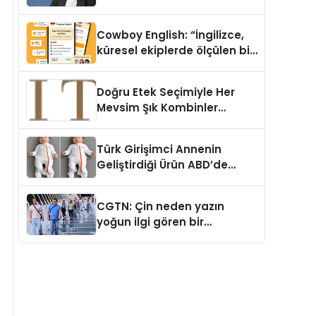
Cowboy English: “İngilizce,
küresel ekiplerde ölçülen bir
iş yetkinliğine dönüşüyor”
Doğru Etek Seçimiyle Her
Mevsim Şık Kombinler
Oluşturmak Mümkün mü?
Türk Girişimci Annenin
Geliştirdiği Ürün ABD’de
Bebeklerde Güvenli Uyku
Standardına Yeni Bir Bakış
CGTN: Çin neden yazın
Açısı Getiriyor.
yoğun ilgi gören bir
destinasyon hâline geldi?