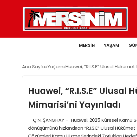
MERSIN
YAŞAM
GÜ
Ana Sayfa
Yaşam
Huawei, “R.I.S.E” Ulusal Hükümet
Huawei, “R.I.S.E” Ulusal
Mimarisi’ni Yayınladı
ÇİN, ŞANGHAY – Huawei, 2025 Küresel Kamu Sektö
dönüşümünü hızlandıran “R.I.S.E” Ulusal Hükümet B
Çözümleri Kamu Hizmetlerindeki Zorlukları Hedef