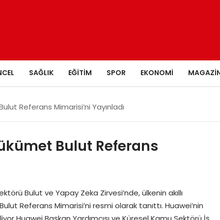
NCEL
SAĞLIK
EĞITIM
SPOR
EKONOMI
MAGAZI
 Bulut Referans Mimarisi’ni Yayınladı
 Hükümet Bulut Referans
rü Bulut ve Yapay Zeka Zirvesi’nde, ülkenin akıllı
ulut Referans Mimarisi’ni resmi olarak tanıttı. Huawei’nin
liyor Huawei Başkan Yardımcısı ve Küresel Kamu Sektörü İş