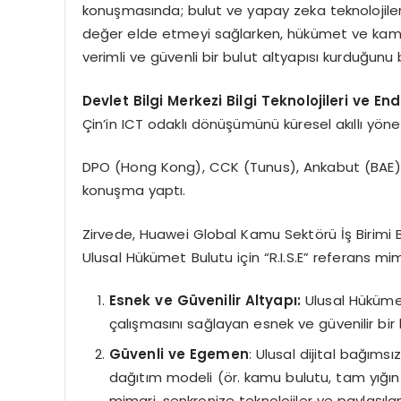
konuşmasında; bulut ve yapay zeka teknolojiler
değer elde etmeyi sağlarken, hükümet ve kamu
verimli ve güvenli bir bulut altyapısı kurduğunu be
Devlet Bilgi Merkezi Bilgi Teknolojileri ve 
Çin’in ICT odaklı dönüşümünü küresel akıllı yöne
DPO (Hong Kong), CCK (Tunus), Ankabut (BAE) 
konuşma yaptı.
Zirvede, Huawei Global Kamu Sektörü İş Birimi
Ulusal Hükümet Bulutu için “R.I.S.E” referans mima
Esnek ve Güvenilir Altyapı:
Ulusal Hükümet 
çalışmasını sağlayan esnek ve güvenilir bir 
Güvenli ve Egemen
: Ulusal dijital bağıms
dağıtım modeli (ör. kamu bulutu, tam yığın 
mimari, senkronize teknolojiler ve paylaşıla