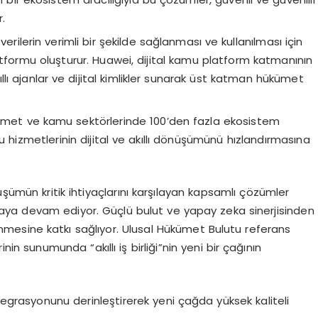
r.
i verilerin verimli bir şekilde sağlanması ve kullanılması için
platformu oluşturur. Huawei, dijital kamu platform katmanının
lı ajanlar ve dijital kimlikler sunarak üst katman hükümet
met ve kamu sektörlerinde 100’den fazla ekosistem
mu hizmetlerinin dijital ve akıllı dönüşümünü hızlandırmasına
üşümün kritik ihtiyaçlarını karşılayan kapsamlı çözümler
ya devam ediyor. Güçlü bulut ve yapay zeka sinerjisinden
inmesine katkı sağlıyor. Ulusal Hükümet Bulutu referans
n sunumunda “akıllı iş birliği”nin yeni bir çağının
grasyonunu derinleştirerek yeni çağda yüksek kaliteli