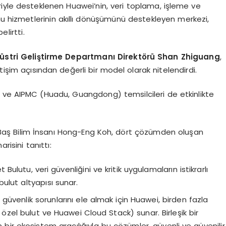
iyle desteklenen Huawei’nin, veri toplama, işleme ve
 hizmetlerinin akıllı dönüşümünü destekleyen merkezi,
lirtti.
Endüstri Geliştirme Departmanı Direktörü Shan Zhiguang
,
tişim açısından değerli bir model olarak nitelendirdi.
ve AIPMC (Huadu, Guangdong) temsilcileri de etkinlikte
 Baş Bilim İnsanı Hong-Eng Koh, dört çözümden oluşan
risini tanıttı:
Bulutu, veri güvenliğini ve kritik uygulamaların istikrarlı
bulut altyapısı sunar.
ız güvenlik sorunlarını ele almak için Huawei, birden fazla
özel bulut ve Huawei Cloud Stack) sunar. Birleşik bir
n bir ekosistem aracılığıyla bu çözümler, güvenli ve güvenilir