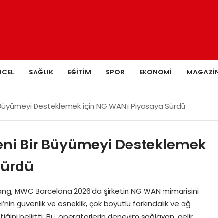
NCEL
SAĞLIK
EĞITIM
SPOR
EKONOMI
MAGAZI
 Büyümeyi Desteklemek için NG WAN’ı Piyasaya Sürdü
eni Bir Büyümeyi Desteklemek
Sürdü
Wang, MWC Barcelona 2026’da şirketin NG WAN mimarisini
ei’nin güvenlik ve esneklik, çok boyutlu farkındalık ve ağ
tiğini belirtti. Bu, operatörlerin deneyim sağlayan, gelir