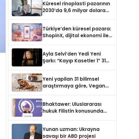
Küresel rinoplasti pazarının
2030’da 9,6 milyar dolara
ulaşması bekleniyor
Türkiye’den küresel pazara:
ShopinX, dijital ekonomi ile
gerçek dünya alışverişini bir
araya getirmeyi hedefliyor
Ayla Selvi’den Yedi Yeni
Şarkı: “Kayıp Kasetler 1” 31
Temmuz’da Yayımlandı
Yeni yapilan 31 bilimsel
araştırmaya göre, Vegan
Köpek Maması ve Vegan
Kedi Mamasının İyi
Bhaktawer: Uluslararası
Sindirildiğini Ortaya Koydu
hukuk Filistin konusunda
çifte standart uyguluyor
Yunan uzman: Ukrayna
savaşı bir ABD projesi