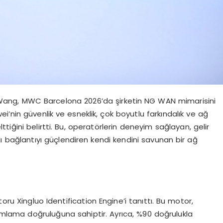
 Wang, MWC Barcelona 2026’da şirketin NG WAN mimarisini
wei’nin güvenlik ve esneklik, çok boyutlu farkındalık ve ağ
lttiğini belirtti. Bu, operatörlerin deneyim sağlayan, gelir
kıllı bağlantıyı güçlendiren kendi kendini savunan bir ağ
oru Xingluo Identification Engine’i tanıttı. Bu motor,
tanımlama doğruluğuna sahiptir. Ayrıca, %90 doğrulukla