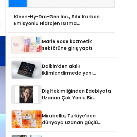
Kleen-Hy-Dro-Gen Inc., Sıfır Karbon
Emisyonlu Hidrojen Isıtma
Teknolojisinde ISO ve TSSA Düzenleyici
Onaylarını Aldı
Marie Rose kozmetik
sektörüne giriş yaptı
Daikin’den akıllı
iklimlendirmede yeni
dönem: Madoka Plus
Türkiye’de
Diş Hekimliğinden Edebiyata
Uzanan Çok Yönlü Bir
Yaşam: Yeşim Şahin Yaman
Mirabellix, Türkiye’den
dünyaya uzanan güçlü
büyümesini sürdürüyor