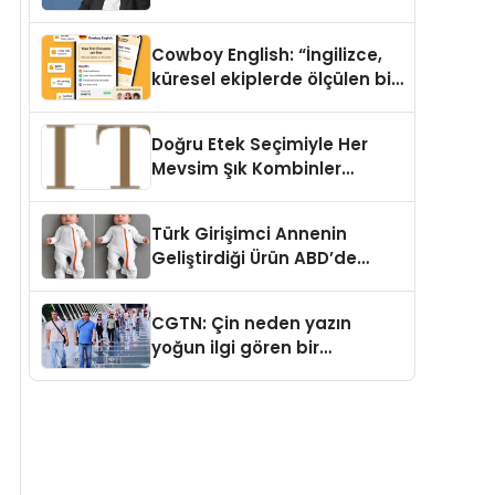
Cowboy English: “İngilizce,
küresel ekiplerde ölçülen bir
iş yetkinliğine dönüşüyor”
Doğru Etek Seçimiyle Her
Mevsim Şık Kombinler
Oluşturmak Mümkün mü?
Türk Girişimci Annenin
Geliştirdiği Ürün ABD’de
Bebeklerde Güvenli Uyku
Standardına Yeni Bir Bakış
CGTN: Çin neden yazın
Açısı Getiriyor.
yoğun ilgi gören bir
destinasyon hâline geldi?