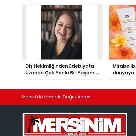
TSSA Düzenleyici Onaylarını
Aldı
Diş Hekimliğinden Edebiyata
Mirabellix
Uzanan Çok Yönlü Bir Yaşam:
dünyaya 
Yeşim Şahin Yaman
büyümesi
Mersin'de Haberin Doğru Adresi