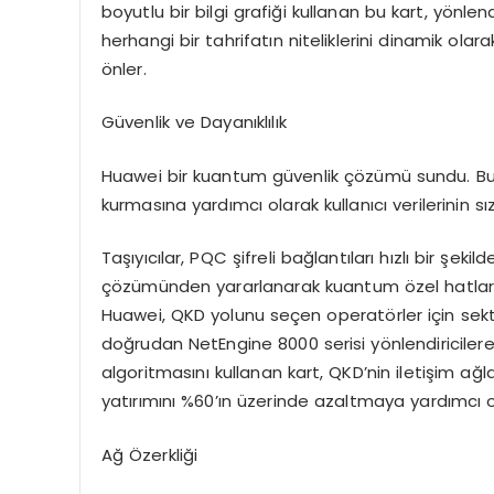
boyutlu bir bilgi grafiği kullanan bu kart, yönlen
herhangi bir tahrifatın niteliklerini dinamik ol
önler.
Güvenlik ve Dayanıklılık
Huawei bir kuantum güvenlik çözümü sundu. Bu 
kurmasına yardımcı olarak kullanıcı verilerinin s
Taşıyıcılar, PQC şifreli bağlantıları hızlı bir şe
çözümünden yararlanarak kuantum özel hatların d
Huawei, QKD yolunu seçen operatörler için sektör
doğrudan NetEngine 8000 serisi yönlendiricilere 
algoritmasını kullanan kart, QKD’nin iletişim a
yatırımını %60’ın üzerinde azaltmaya yardımcı o
Ağ Özerkliği