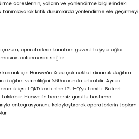
dirme adreslerinin, yolların ve yönlendirme bilgilerindeki
arak tanımlayarak kritik durumlarda yönlendirme ele geçirmeyi
çözüm, operatörlerin kuantum güvenli taşıyıcı ağlar
ızmasının önlenmesini sağlar.
kilde kurmak için Huawei’in Xsec çok noktalı dinamik dağıtım
ağıtım verimliliğini %60oranında artırabilir. Ayrıca
ün ilk içsel QKD kartı olan LPUI-Q’yu tanıttı. Bu kart
takılabilir. Huawei’in benzersiz gürültü bastırma
ğlarıyla entegrasyonunu kolaylaştırarak operatörlerin toplam
lur.