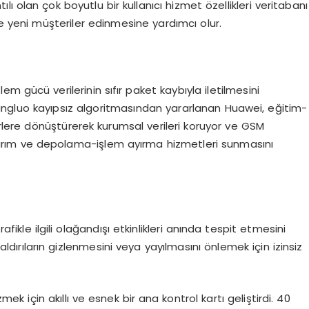
ntılı olan çok boyutlu bir kullanıcı hizmet özellikleri veritabanı
lde yeni müşteriler edinmesine yardımcı olur.
 işlem gücü verilerinin sıfır paket kaybıyla iletilmesini
r. Xingluo kayıpsız algoritmasından yararlanan Huawei, eğitim-
örlere dönüştürerek kurumsal verileri koruyor ve GSM
ıkarım ve depolama-işlem ayırma hizmetleri sunmasını
afikle ilgili olağandışı etkinlikleri anında tespit etmesini
saldırıların gizlenmesini veya yayılmasını önlemek için izinsiz
için akıllı ve esnek bir ana kontrol kartı geliştirdi. 40