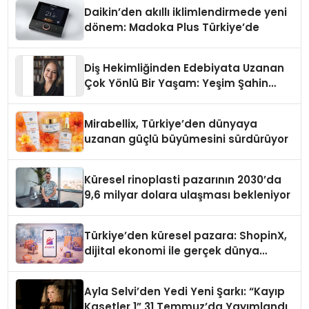
Daikin’den akıllı iklimlendirmede yeni
dönem: Madoka Plus Türkiye’de
Diş Hekimliğinden Edebiyata Uzanan
Çok Yönlü Bir Yaşam: Yeşim Şahin
Yaman
Mirabellix, Türkiye’den dünyaya
uzanan güçlü büyümesini sürdürüyor
Küresel rinoplasti pazarının 2030’da
9,6 milyar dolara ulaşması bekleniyor
Türkiye’den küresel pazara: ShopinX,
dijital ekonomi ile gerçek dünya
alışverişini bir araya getirmeyi
hedefliyor
Ayla Selvi’den Yedi Yeni Şarkı: “Kayıp
Kasetler 1” 31 Temmuz’da Yayımlandı