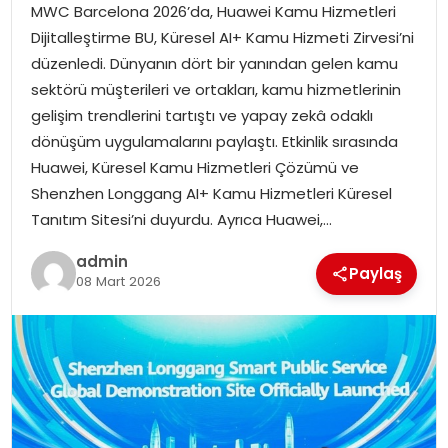
MWC Barcelona 2026’da, Huawei Kamu Hizmetleri
EKONOMI
Dijitalleştirme BU, Küresel AI+ Kamu Hizmeti Zirvesi’ni
düzenledi. Dünyanın dört bir yanından gelen kamu
MAGAZIN
sektörü müşterileri ve ortakları, kamu hizmetlerinin
gelişim trendlerini tartıştı ve yapay zekâ odaklı
DÜNYA
dönüşüm uygulamalarını paylaştı. Etkinlik sırasında
Huawei, Küresel Kamu Hizmetleri Çözümü ve
OTOMOBIL
Shenzhen Longgang AI+ Kamu Hizmetleri Küresel
Tanıtım Sitesi’ni duyurdu. Ayrıca Huawei,…
admin
Paylaş
08 Mart 2026