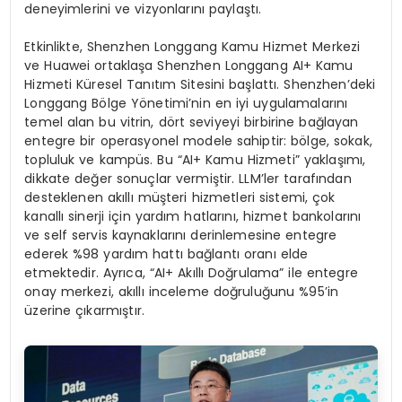
deneyimlerini ve vizyonlarını paylaştı.
Etkinlikte, Shenzhen Longgang Kamu Hizmet Merkezi
ve Huawei ortaklaşa Shenzhen Longgang AI+ Kamu
Hizmeti Küresel Tanıtım Sitesini başlattı. Shenzhen’deki
Longgang Bölge Yönetimi’nin en iyi uygulamalarını
temel alan bu vitrin, dört seviyeyi birbirine bağlayan
entegre bir operasyonel modele sahiptir: bölge, sokak,
topluluk ve kampüs. Bu “AI+ Kamu Hizmeti” yaklaşımı,
dikkate değer sonuçlar vermiştir. LLM’ler tarafından
desteklenen akıllı müşteri hizmetleri sistemi, çok
kanallı sinerji için yardım hatlarını, hizmet bankolarını
ve self servis kaynaklarını derinlemesine entegre
ederek %98 yardım hattı bağlantı oranı elde
etmektedir. Ayrıca, “AI+ Akıllı Doğrulama” ile entegre
onay merkezi, akıllı inceleme doğruluğunu %95’in
üzerine çıkarmıştır.