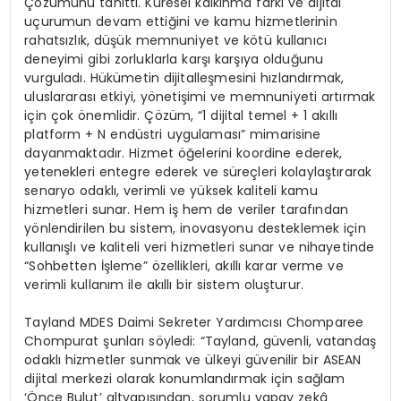
Çözümünü tanıttı. Küresel kalkınma farkı ve dijital
uçurumun devam ettiğini ve kamu hizmetlerinin
rahatsızlık, düşük memnuniyet ve kötü kullanıcı
deneyimi gibi zorluklarla karşı karşıya olduğunu
vurguladı. Hükümetin dijitalleşmesini hızlandırmak,
uluslararası etkiyi, yönetişimi ve memnuniyeti artırmak
için çok önemlidir. Çözüm, “1 dijital temel + 1 akıllı
platform + N endüstri uygulaması” mimarisine
dayanmaktadır. Hizmet öğelerini koordine ederek,
yetenekleri entegre ederek ve süreçleri kolaylaştırarak
senaryo odaklı, verimli ve yüksek kaliteli kamu
hizmetleri sunar. Hem iş hem de veriler tarafından
yönlendirilen bu sistem, inovasyonu desteklemek için
kullanışlı ve kaliteli veri hizmetleri sunar ve nihayetinde
“Sohbetten İşleme” özellikleri, akıllı karar verme ve
verimli kullanım ile akıllı bir sistem oluşturur.
Tayland MDES Daimi Sekreter Yardımcısı Chomparee
Chompurat şunları söyledi: “Tayland, güvenli, vatandaş
odaklı hizmetler sunmak ve ülkeyi güvenilir bir ASEAN
dijital merkezi olarak konumlandırmak için sağlam
‘Önce Bulut’ altyapısından, sorumlu yapay zekâ