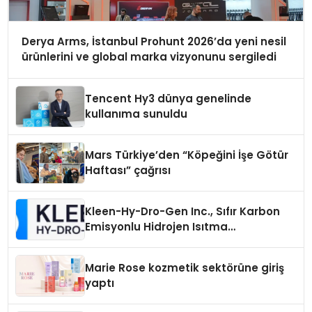
Derya Arms, İstanbul Prohunt 2026’da yeni nesil
ürünlerini ve global marka vizyonunu sergiledi
Tencent Hy3 dünya genelinde
kullanıma sunuldu
Mars Türkiye’den “Köpeğini İşe Götür
Haftası” çağrısı
Kleen-Hy-Dro-Gen Inc., Sıfır Karbon
Emisyonlu Hidrojen Isıtma
Teknolojisinde ISO ve TSSA
Düzenleyici Onaylarını Aldı
Marie Rose kozmetik sektörüne giriş
yaptı