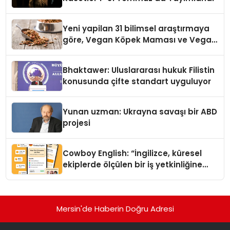
Yeni yapilan 31 bilimsel araştırmaya
göre, Vegan Köpek Maması ve Vegan
Kedi Mamasının İyi Sindirildiğini
Ortaya Koydu
Bhaktawer: Uluslararası hukuk Filistin
konusunda çifte standart uyguluyor
Yunan uzman: Ukrayna savaşı bir ABD
projesi
Cowboy English: “İngilizce, küresel
ekiplerde ölçülen bir iş yetkinliğine
dönüşüyor”
Mersin'de Haberin Doğru Adresi