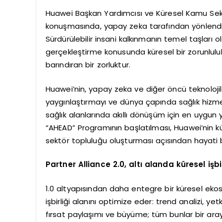
Huawei Başkan Yardımcısı ve Küresel Kamu Sektö
konuşmasında, yapay zeka tarafından yönlendir
Sürdürülebilir insani kalkınmanın temel taşları ol
gerçekleştirme konusunda küresel bir zorunlulu
barındıran bir zorluktur.
Huawei’nin, yapay zeka ve diğer öncü teknolojil
yaygınlaştırmayı ve dünya çapında sağlık hizme
sağlık alanlarında akıllı dönüşüm için en uygun 
“AHEAD” Programının başlatılması, Huawei’nin kür
sektör topluluğu oluşturması açısından hayati b
Partner Alliance 2.0, altı alanda küresel işbir
1.0 altyapısından daha entegre bir küresel ekos
işbirliği alanını optimize eder: trend analizi, ye
fırsat paylaşımı ve büyüme; tüm bunlar bir araya