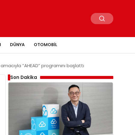
N
DÜNYA
OTOMOBIL
ak amacıyla “AHEAD” programını başlattı
Son Dakika