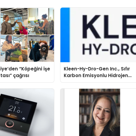
iye’den “Köpeğini İşe
Kleen-Hy-Dro-Gen Inc., Sıfır
tası” çağrısı
Karbon Emisyonlu Hidrojen
Isıtma Teknolojisinde ISO ve
TSSA Düzenleyici Onaylarını
Aldı