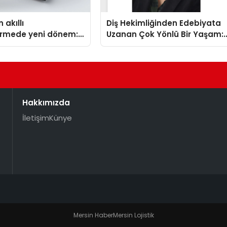
 akıllı
Diş Hekimliğinden Edebiyata
dirmede yeni dönem:
Uzanan Çok Yönlü Bir Yaşam:
lus Türkiye’de
Yeşim Şahin Yaman
Hakkımızda
İletişim
Künye
Mersin Haber
Mersin Lojistik