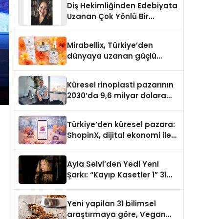
Diş Hekimliğinden Edebiyata
Uzanan Çok Yönlü Bir
Yaşam: Yeşim Şahin Yaman
Mirabellix, Türkiye’den
dünyaya uzanan güçlü
büyümesini sürdürüyor
Küresel rinoplasti pazarının
2030’da 9,6 milyar dolara
ulaşması bekleniyor
Türkiye’den küresel pazara:
ShopinX, dijital ekonomi ile
gerçek dünya alışverişini bir
araya getirmeyi hedefliyor
Ayla Selvi’den Yedi Yeni
Şarkı: “Kayıp Kasetler 1” 31
Temmuz’da Yayımlandı
Yeni yapilan 31 bilimsel
araştırmaya göre, Vegan