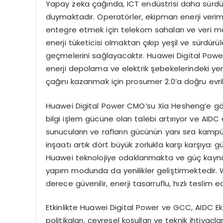
Yapay zeka çağında, ICT endüstrisi daha sürdürül
duymaktadır. Operatörler, ekipman enerji verimli
entegre etmek için telekom sahaları ve veri mer
enerji tüketicisi olmaktan çıkıp yeşil ve sürdür
geçmelerini sağlayacaktır. Huawei Digital Power,
enerji depolama ve elektrik şebekelerindeki ye
çağını kazanmak için prosumer 2.0’a doğru evri
Huawei Digital Power CMO’su Xia Hesheng’e gö
bilgi işlem gücüne olan talebi artırıyor ve AIDC 
sunucuların ve rafların gücünün yanı sıra kampü
inşaatı artık dört büyük zorlukla karşı karşıya: güv
Huawei teknolojiye odaklanmakta ve güç kayna
yapım modunda da yenilikler geliştirmektedir.
derece güvenilir, enerji tasarruflu, hızlı tesli
Etkinlikte Huawei Digital Power ve GCC, AIDC Ekos
politikaları, çevresel koşulları ve teknik ihtiya