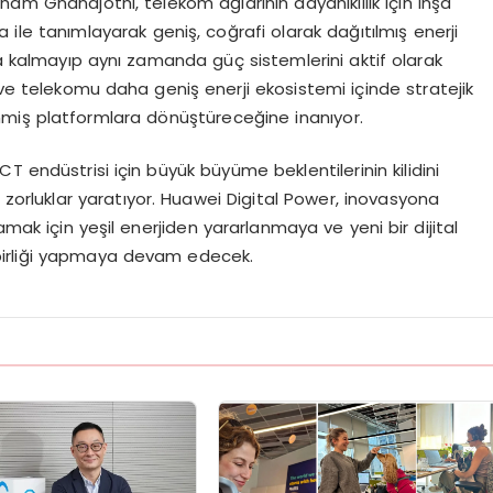
ham Gnanajothi, telekom ağlarının dayanıklılık için inşa
a ile tanımlayarak geniş, coğrafi olarak dağıtılmış enerji
la kalmayıp aynı zamanda güç sistemlerini aktif olarak
 ve telekomu daha geniş enerji ekosistemi içinde stratejik
miş platformlara dönüştüreceğine inanıyor.
ICT endüstrisi için büyük büyüme beklentilerinin kilidini
ve zorluklar yaratıyor. Huawei Digital Power, inovasyona
k için yeşil enerjiden yararlanmaya ve yeni bir dijital
işbirliği yapmaya devam edecek.