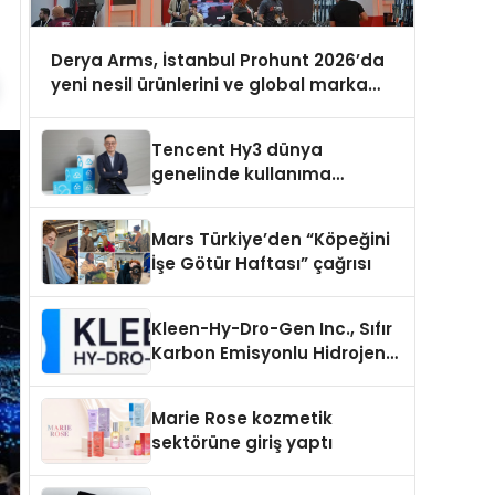
Derya Arms, İstanbul Prohunt 2026’da
yeni nesil ürünlerini ve global marka
vizyonunu sergiledi
Tencent Hy3 dünya
genelinde kullanıma
sunuldu
Mars Türkiye’den “Köpeğini
İşe Götür Haftası” çağrısı
Kleen-Hy-Dro-Gen Inc., Sıfır
Karbon Emisyonlu Hidrojen
Isıtma Teknolojisinde ISO ve
TSSA Düzenleyici Onaylarını
Marie Rose kozmetik
Aldı
sektörüne giriş yaptı