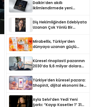
Daikin’den akıllı
iklimlendirmede yeni
dönem: Madoka Plus
Türkiye’de
Diş Hekimliğinden Edebiyata
Uzanan Çok Yönlü Bir
Yaşam: Yeşim Şahin Yaman
Mirabellix, Türkiye’den
dünyaya uzanan güçlü
büyümesini sürdürüyor
Küresel rinoplasti pazarının
2030’da 9,6 milyar dolara
ulaşması bekleniyor
Türkiye’den küresel pazara:
ShopinX, dijital ekonomi ile
gerçek dünya alışverişini bir
araya getirmeyi hedefliyor
Ayla Selvi’den Yedi Yeni
Şarkı: “Kayıp Kasetler 1” 31