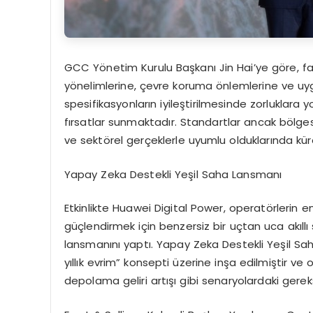
GCC Yönetim Kurulu Başkanı Jin Hai’ye göre, farklı
yönelimlerine, çevre koruma önlemlerine ve uy
spesifikasyonların iyileştirilmesinde zorluklara
fırsatlar sunmaktadır. Standartlar ancak bölges
ve sektörel gerçeklerle uyumlu olduklarında küre
Yapay Zeka Destekli Yeşil Saha Lansmanı
Etkinlikte Huawei Digital Power, operatörlerin ene
güçlendirmek için benzersiz bir uçtan uca akıll
lansmanını yaptı. Yapay Zeka Destekli Yeşil Saha
yıllık evrim” konsepti üzerine inşa edilmiştir ve
depolama geliri artışı gibi senaryolardaki gereks