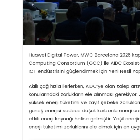
Huawei Digital Power, MWC Barcelona 2026 kaps
Computing Consortium (GCC) ile AIDC Ekosistem
ICT endüstrisini güçlendirmek için Yeni Nesil Yap
Akıllı çağ hızla ilerlerken, AIDC’ye olan talep artı
konularındaki zorlukların ele alınması gerekiy
yüksek enerji tüketimi ve zayıf şebeke zorluklarıyl
güneş enerjisi sadece düşük karbonlu enerji 
etkili enerji kaynağı haline gelmiştir. Yeşil en
enerji tüketimi zorluklarını ele almak için en u