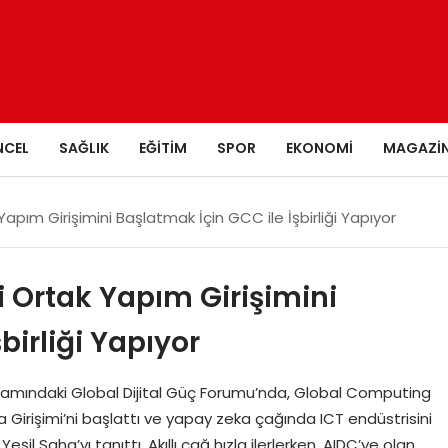
NCEL
SAĞLIK
EĞITIM
SPOR
EKONOMI
MAGAZI
pım Girişimini Başlatmak İçin GCC ile İşbirliği Yapıyor
 Ortak Yapım Girişimini
birliği Yapıyor
amındaki Global Dijital Güç Forumu’nda, Global Computing
Girişimi’ni başlattı ve yapay zeka çağında ICT endüstrisini
il Saha’yı tanıttı. Akıllı çağ hızla ilerlerken, AIDC’ye olan