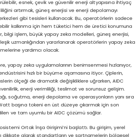
ebilir, esnek, çevik ve güvenilir enerji altyapısına ihtiyaç
liğini artırmak, güneş enerjisi ve enerji depolamayı
kezleri gibi tesisleri kullanacak. Bu, operatörlerin sadece
ülebilir kalkınma için hem tüketici hem de üretici konumuna
 bilgi işlem, büyük yapay zeka modelleri, güneş enerjisi,
rleşik uzmanlığından yararlanarak operatörlerin yapay zeka
lmelerine yardımcı olacak.
re, yapay zeka uygulamalarının benimsenmesi hızlanıyor,
endüstrisini hızlı bir büyüme aşamasına itiyor. Çiplerin,
slerin ölçeği de dramatik değişikliklere uğrarken, AIDC
enilirlik, enerji verimliliği, teslimat ve sorunsuz gelişim.
ğı, soğutma, enerji depolama ve operasyonların yanı sıra
 Watt başına tokeni en üst düzeye çıkarmak için son
m edilen ve tam uyumlu bir AIDC çözümü sağlar.
istemi Ortak İnşa Girişimi’ni başlattı. Bu girişim, yerel
çları dikkate alarak standartların ve şartnamelerin bölgesel