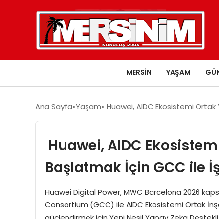
MERSIN
YAŞAM
GÜ
Ana Sayfa
Yaşam
Huawei, AIDC Ekosistemi Ortak Ya
Huawei, AIDC Ekosistemi
Başlatmak İçin GCC ile İş
Huawei Digital Power, MWC Barcelona 2026 kaps
Consortium (GCC) ile AIDC Ekosistemi Ortak İnşa 
güçlendirmek için Yeni Nesil Yapay Zeka Destekli Yeş