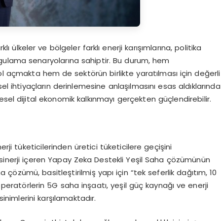
 ülkeler ve bölgeler farklı enerji karışımlarına, politika
gulama senaryolarına sahiptir. Bu durum, hem
 yol açmakta hem de sektörün birlikte yaratılması için değerli
el ihtiyaçların derinlemesine anlaşılmasını esas aldıklarında
sel dijital ekonomik kalkınmayı gerçekten güçlendirebilir.
rji tüketicilerinden üretici tüketicilere geçişini
ı sinerji içeren Yapay Zeka Destekli Yeşil Saha çözümünün
 çözümü, basitleştirilmiş yapı için “tek seferlik dağıtım, 10
 operatörlerin 5G saha inşaatı, yeşil güç kaynağı ve enerji
inimlerini karşılamaktadır.