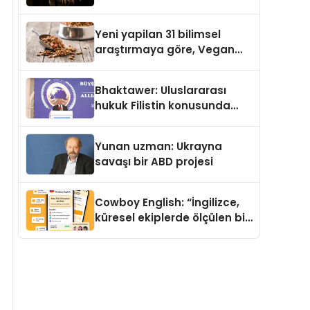
Temmuz’da Yayımlandı
Yeni yapilan 31 bilimsel
araştırmaya göre, Vegan
Köpek Maması ve Vegan
Kedi Mamasının İyi
Bhaktawer: Uluslararası
Sindirildiğini Ortaya Koydu
hukuk Filistin konusunda
çifte standart uyguluyor
Yunan uzman: Ukrayna
savaşı bir ABD projesi
Cowboy English: “İngilizce,
küresel ekiplerde ölçülen bir
iş yetkinliğine dönüşüyor”