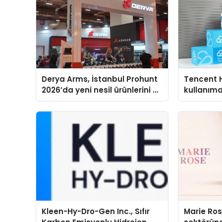
Derya Arms, İstanbul Prohunt
Tencent 
2026’da yeni nesil ürünlerini ve
kullanım
global marka vizyonunu
sergiledi
Kleen-Hy-Dro-Gen Inc., Sıfır
Marie Ro