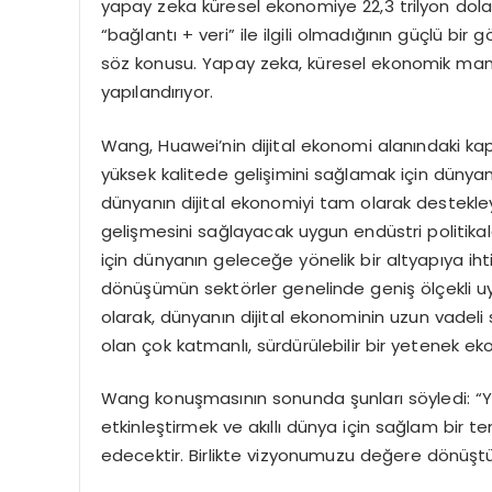
yapay zeka küresel ekonomiye 22,3 trilyon dolar
“bağlantı + veri” ile ilgili olmadığının güçlü bi
söz konusu. Yapay zeka, küresel ekonomik manzar
yapılandırıyor.
Wang, Huawei’nin dijital ekonomi alanındaki ka
yüksek kalitede gelişimini sağlamak için dünyanı
dünyanın dijital ekonomiyi tam olarak destekleye
gelişmesini sağlayacak uygun endüstri politikalar
için dünyanın geleceğe yönelik bir altyapıya ihtiya
dönüşümün sektörler genelinde geniş ölçekli u
olarak, dünyanın dijital ekonominin uzun vadeli s
olan çok katmanlı, sürdürülebilir bir yetenek eko
Wang konuşmasının sonunda şunları söyledi: “Yap
etkinleştirmek ve akıllı dünya için sağlam bir 
edecektir. Birlikte vizyonumuzu değere dönüştüre