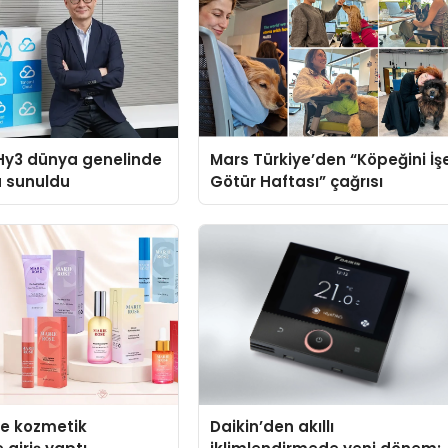
Hy3 dünya genelinde
Mars Türkiye’den “Köpeğini İş
a sunuldu
Götür Haftası” çağrısı
se kozmetik
Daikin’den akıllı