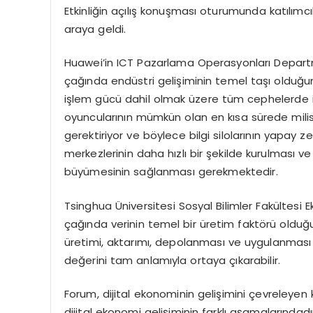
Etkinliğin açılış konuşması oturumunda katılımcıl
araya geldi.
Huawei’in ICT Pazarlama Operasyonları Departma
çağında endüstri gelişiminin temel taşı olduğuna
işlem gücü dahil olmak üzere tüm cephelerde iler
oyuncularının mümkün olan en kısa sürede milis
gerektiriyor ve böylece bilgi silolarının yapay ze
merkezlerinin daha hızlı bir şekilde kurulması v
büyümesinin sağlanması gerekmektedir.
Tsinghua Üniversitesi Sosyal Bilimler Fakültesi
çağında verinin temel bir üretim faktörü olduğ
üretimi, aktarımı, depolanması ve uygulanması sü
değerini tam anlamıyla ortaya çıkarabilir.
Forum, dijital ekonominin gelişimini çevreleyen kil
dijital ekonomi gelişiminin farklı aşamalarındadı