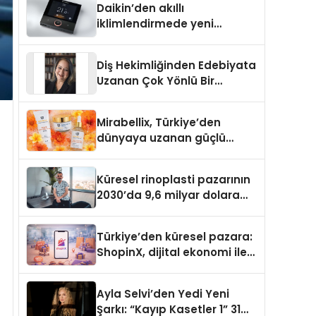
Daikin’den akıllı
iklimlendirmede yeni
dönem: Madoka Plus
Türkiye’de
Diş Hekimliğinden Edebiyata
Uzanan Çok Yönlü Bir
Yaşam: Yeşim Şahin Yaman
Mirabellix, Türkiye’den
dünyaya uzanan güçlü
büyümesini sürdürüyor
Küresel rinoplasti pazarının
2030’da 9,6 milyar dolara
ulaşması bekleniyor
Türkiye’den küresel pazara:
ShopinX, dijital ekonomi ile
gerçek dünya alışverişini bir
araya getirmeyi hedefliyor
Ayla Selvi’den Yedi Yeni
Şarkı: “Kayıp Kasetler 1” 31