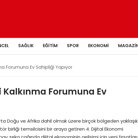
NCEL
SAĞLIK
EĞITIM
SPOR
EKONOMI
MAGAZI
nma Forumuna Ev Sahipliği Yapıyor
mi Kalkınma Forumuna Ev
a Doğu ve Afrika dahil olmak üzere birçok bölgeden yaklaşık
tör birliği temsilcisini bir araya getiren 4. Dijital Ekonomi
pay zeka çağında dijital ekonominin gelişimi için yeni fırsatları