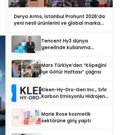
Derya Arms, İstanbul Prohunt 2026’da
yeni nesil ürünlerini ve global marka
vizyonunu sergiledi
Tencent Hy3 dünya
genelinde kullanıma
sunuldu
Mars Türkiye’den “Köpeğini
İşe Götür Haftası” çağrısı
Kleen-Hy-Dro-Gen Inc., Sıfır
Karbon Emisyonlu Hidrojen
Isıtma Teknolojisinde ISO ve
TSSA Düzenleyici Onaylarını
Marie Rose kozmetik
Aldı
sektörüne giriş yaptı