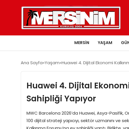
MERSIN
YAŞAM
GÜ
Ana Sayfa
Yaşam
Huawei 4. Dijital Ekonomi Kalkı
Huawei 4. Dijital Ekono
Sahipliği Yapıyor
MWC Barcelona 2026’da Huawei, Asya-Pasifik, Ort
100 dijital strateji yapıcıyı, sektör uzmanını ve sek
Kalkınma Forumu’na ev sahipliği yaptı. Birlikte, ya