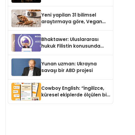
Temmuz’da Yayımlandı
Yeni yapilan 31 bilimsel
araştırmaya göre, Vegan
Köpek Maması ve Vegan
Kedi Mamasının İyi
Bhaktawer: Uluslararası
Sindirildiğini Ortaya Koydu
hukuk Filistin konusunda
çifte standart uyguluyor
Yunan uzman: Ukrayna
savaşı bir ABD projesi
Cowboy English: “İngilizce,
küresel ekiplerde ölçülen bir
iş yetkinliğine dönüşüyor”