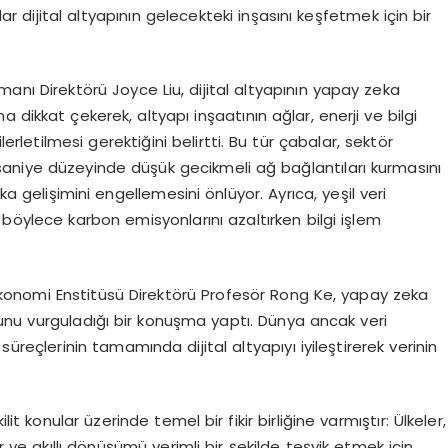
ar dijital altyapının gelecekteki inşasını keşfetmek için bir
nı Direktörü Joyce Liu, dijital altyapının yapay zeka
 dikkat çekerek, altyapı inşaatının ağlar, enerji ve bilgi
letilmesi gerektiğini belirtti. Bu tür çabalar, sektör
aniye düzeyinde düşük gecikmeli ağ bağlantıları kurmasını
ka gelişimini engellemesini önlüyor. Ayrıca, yeşil veri
e böylece karbon emisyonlarını azaltırken bilgi işlem
 Ekonomi Enstitüsü Direktörü Profesör Rong Ke, yapay zeka
unu vurguladığı bir konuşma yaptı. Dünya ancak veri
reçlerinin tamamında dijital altyapıyı iyileştirerek verinin
it konular üzerinde temel bir fikir birliğine varmıştır: Ülkeler,
r ve akıllı dönüşümü verimli bir şekilde teşvik etmek için