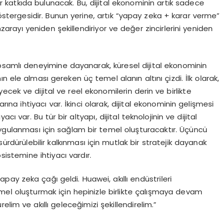
 katkıda bulunacak. Bu, dijital ekonominin artık sadece
r göstergesidir. Bunun yerine, artık “yapay zeka + karar verme”
ayı yeniden şekillendiriyor ve değer zincirlerini yeniden
psamlı deneyimine dayanarak, küresel dijital ekonominin
n ele alması gereken üç temel alanın altını çizdi. İlk olarak,
cek ve dijital ve reel ekonomilerin derin ve birlikte
ına ihtiyacı var. İkinci olarak, dijital ekonominin gelişmesi
cı var. Bu tür bir altyapı, dijital teknolojinin ve dijital
ygulanması için sağlam bir temel oluşturacaktır. Üçüncü
ürdürülebilir kalkınması için mutlak bir stratejik dayanak
sistemine ihtiyacı vardır.
ay zeka çağı geldi. Huawei, akıllı endüstrileri
temel oluşturmak için hepinizle birlikte çalışmaya devam
lim ve akıllı geleceğimizi şekillendirelim.”