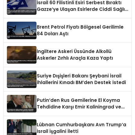
İsrail 60 Filistinli Esiri Serbest Bıraktı
Gazze’ye Ulaşan Esirlerde Ciddi Sağlık
Sorunları Dikkat Çekti
Brent Petrol Fiyatı Bölgesel Gerilimle
84 Doları Aştı
İngiltere Askeri Üssünde Alkollü
Askerler Zırhlı Araçla Kaza Yaptı
Suriye Dışişleri Bakanı Şeybani İsrail
İhlallerini Kınadı BM’den Destek İstedi
Putin’den Rus Gemilerine El Koyma
Tehdidine Karşı Emir Kaliningrad ve
Ukrayna Vurgusu
Lübnan Cumhurbaşkanı Avn Trump’a
İsrail İşgalini İletti