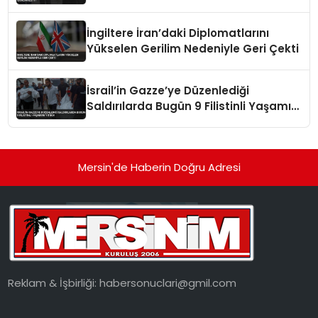
İngiltere İran’daki Diplomatlarını
Yükselen Gerilim Nedeniyle Geri Çekti
İsrail’in Gazze’ye Düzenlediği
Saldırılarda Bugün 9 Filistinli Yaşamını
Yitirdi
Mersin'de Haberin Doğru Adresi
Reklam & İşbirliği:
habersonuclari@gmil.com