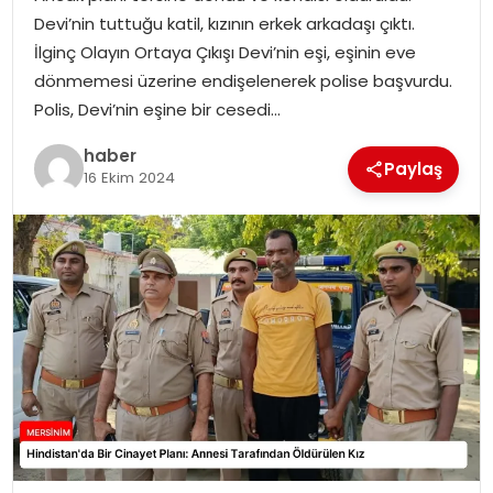
EKONOMI
Devi’nin tuttuğu katil, kızının erkek arkadaşı çıktı.
İlginç Olayın Ortaya Çıkışı Devi’nin eşi, eşinin eve
MAGAZIN
dönmemesi üzerine endişelenerek polise başvurdu.
Polis, Devi’nin eşine bir cesedi…
DÜNYA
haber
Paylaş
16 Ekim 2024
OTOMOBIL