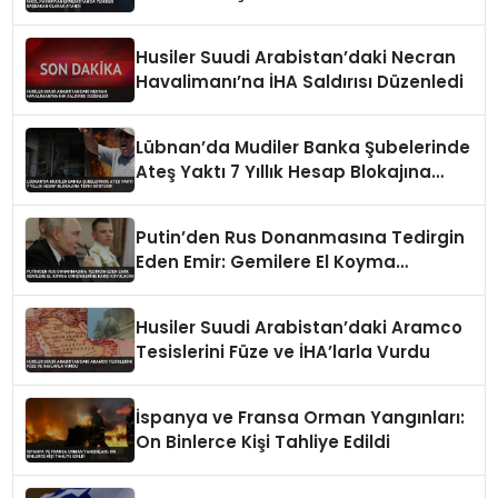
Husiler Suudi Arabistan’daki Necran
Havalimanı’na İHA Saldırısı Düzenledi
Lübnan’da Mudiler Banka Şubelerinde
Ateş Yaktı 7 Yıllık Hesap Blokajına
Tepki Gösterdi
Putin’den Rus Donanmasına Tedirgin
Eden Emir: Gemilere El Koyma
Girişimlerine Karşı Koyulacak
Husiler Suudi Arabistan’daki Aramco
Tesislerini Füze ve İHA’larla Vurdu
İspanya ve Fransa Orman Yangınları:
On Binlerce Kişi Tahliye Edildi