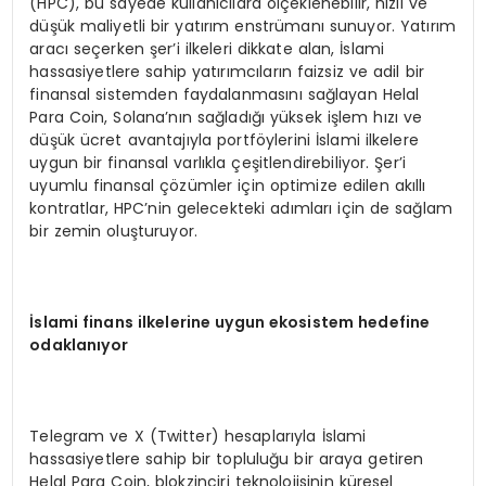
(HPC), bu sayede kullanıcılara ölçeklenebilir, hızlı ve
düşük maliyetli bir yatırım enstrümanı sunuyor. Yatırım
aracı seçerken şer’i ilkeleri dikkate alan, İslami
hassasiyetlere sahip yatırımcıların faizsiz ve adil bir
finansal sistemden faydalanmasını sağlayan Helal
Para Coin, Solana’nın sağladığı yüksek işlem hızı ve
düşük ücret avantajıyla portföylerini İslami ilkelere
uygun bir finansal varlıkla çeşitlendirebiliyor. Şer’i
uyumlu finansal çözümler için optimize edilen akıllı
kontratlar, HPC’nin gelecekteki adımları için de sağlam
bir zemin oluşturuyor.
İslami finans ilkelerine uygun ekosistem hedefine
odaklanıyor
Telegram ve X (Twitter) hesaplarıyla İslami
hassasiyetlere sahip bir topluluğu bir araya getiren
Helal Para Coin, blokzinciri teknolojisinin küresel