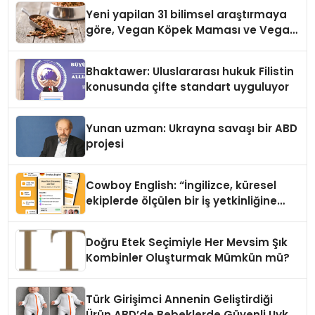
Yeni yapilan 31 bilimsel araştırmaya
göre, Vegan Köpek Maması ve Vegan
Kedi Mamasının İyi Sindirildiğini
Ortaya Koydu
Bhaktawer: Uluslararası hukuk Filistin
konusunda çifte standart uyguluyor
Yunan uzman: Ukrayna savaşı bir ABD
projesi
Cowboy English: “İngilizce, küresel
ekiplerde ölçülen bir iş yetkinliğine
dönüşüyor”
Doğru Etek Seçimiyle Her Mevsim Şık
Kombinler Oluşturmak Mümkün mü?
Türk Girişimci Annenin Geliştirdiği
Ürün ABD’de Bebeklerde Güvenli Uyku