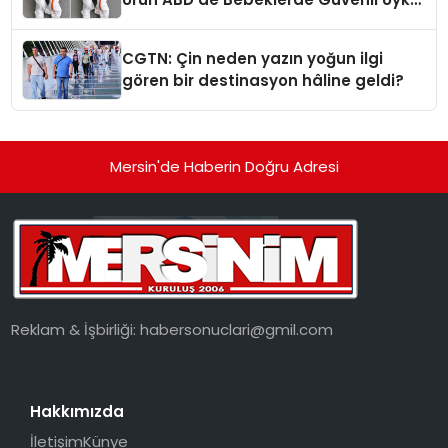
Standardına Yeni Bir Bakış Açısı
Getiriyor.
CGTN: Çin neden yazın yoğun ilgi
gören bir destinasyon hâline geldi?
Mersin'de Haberin Doğru Adresi
Reklam & İşbirliği:
habersonuclari@gmil.com
Hakkımızda
İletişim
Künye