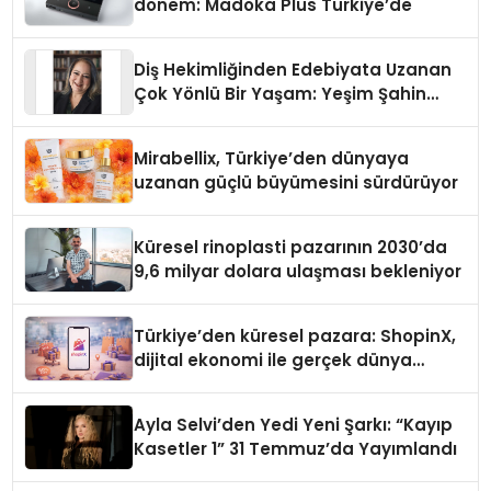
dönem: Madoka Plus Türkiye’de
Diş Hekimliğinden Edebiyata Uzanan
Çok Yönlü Bir Yaşam: Yeşim Şahin
Yaman
Mirabellix, Türkiye’den dünyaya
uzanan güçlü büyümesini sürdürüyor
Küresel rinoplasti pazarının 2030’da
9,6 milyar dolara ulaşması bekleniyor
Türkiye’den küresel pazara: ShopinX,
dijital ekonomi ile gerçek dünya
alışverişini bir araya getirmeyi
hedefliyor
Ayla Selvi’den Yedi Yeni Şarkı: “Kayıp
Kasetler 1” 31 Temmuz’da Yayımlandı