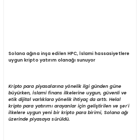
Solana ağına inşa edilen HPC, İslami hassasiyetlere
uygun kripto yatırım olanağı sunuyor
Kripto para piyasalarına y
ö
nelik ilgi gü
nden g
üne
büyürken, İslami finans ilkelerine uygun, güvenli ve
etik dijital varlıklara y
ö
nelik ihtiyaç da arttı. Helal
kripto para yatırımı arayanlar için geliştirilen ve şer
’
i
ilkelere uygun yeni bir kripto para birimi, Solana ağı
üzerinde piyasaya sürüldü.