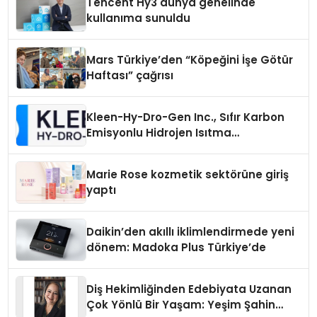
Tencent Hy3 dünya genelinde
kullanıma sunuldu
Mars Türkiye’den “Köpeğini İşe Götür
Haftası” çağrısı
Kleen-Hy-Dro-Gen Inc., Sıfır Karbon
Emisyonlu Hidrojen Isıtma
Teknolojisinde ISO ve TSSA
Düzenleyici Onaylarını Aldı
Marie Rose kozmetik sektörüne giriş
yaptı
Daikin’den akıllı iklimlendirmede yeni
dönem: Madoka Plus Türkiye’de
Diş Hekimliğinden Edebiyata Uzanan
Çok Yönlü Bir Yaşam: Yeşim Şahin