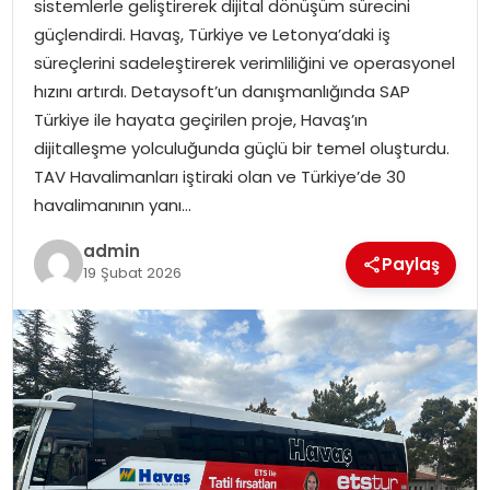
sistemlerle geliştirerek dijital dönüşüm sürecini
EKONOMI
güçlendirdi. Havaş, Türkiye ve Letonya’daki iş
süreçlerini sadeleştirerek verimliliğini ve operasyonel
MAGAZIN
hızını artırdı. Detaysoft’un danışmanlığında SAP
Türkiye ile hayata geçirilen proje, Havaş’ın
DÜNYA
dijitalleşme yolculuğunda güçlü bir temel oluşturdu.
TAV Havalimanları iştiraki olan ve Türkiye’de 30
OTOMOBIL
havalimanının yanı…
admin
Paylaş
19 Şubat 2026