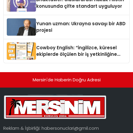
konusunda çifte standart uyguluyor
Yunan uzman: Ukrayna savaşı bir ABD
projesi
Cowboy English: “İngilizce, küresel
ekiplerde ölçülen bir iş yetkinliğine
dönüşüyor”
Mersin'de Haberin Doğru Adresi
Reklam & İşbirliği:
habersonuclari@gmil.com