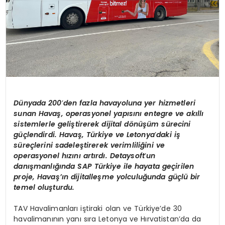
Dünyada 200
’
den fazla havayoluna yer hizmetleri
sunan Havaş, operasyonel yapısını entegre ve akıllı
sistemlerle geliştirerek dijital d
ö
nüşüm sürecini
güçlendirdi. Havaş, Türkiye ve Letonya
’
daki iş
süreçlerini sadeleştirerek verimliliğini ve
operasyonel hızını artırdı. Detaysoft
’
un
dan
ışmanlığında SAP Türkiye ile hayata geçirilen
proje, Havaş’ın dijitalleşme yolculuğunda güçlü bir
temel oluşturdu.
TAV Havalimanları iştiraki olan ve Türkiye’de 30
havalimanının yanı sıra Letonya ve Hırvatistan’da da