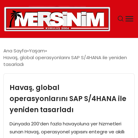
MERSIN
Ana Sayfa
Yaşam
Havaş, global operasyonlarını SAP S/4HANA ile yeniden
YAŞAM
tasarladı
GÜNCEL
Havaş, global
SAĞLIK
operasyonlarını SAP S/4HANA ile
yeniden tasarladı
EĞITIM
Dünyada 200’den fazla havayoluna yer hizmetleri
SPOR
sunan Havaş, operasyonel yapısını entegre ve akıllı