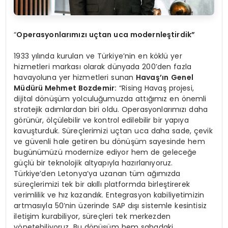
“
Operasyonlarımızı uçtan uca modernleştirdik”
1933 yılında kurulan ve Türkiye’nin en köklü yer
hizmetleri markası olarak dünyada 200’den fazla
havayoluna yer hizmetleri sunan
Havaş’ın
Genel
Müdürü Mehmet Bozdemir:
“Rising Havaş projesi,
dijital dönüşüm yolculuğumuzda attığımız en önemli
stratejik adımlardan biri oldu. Operasyonlarımızı daha
görünür, ölçülebilir ve kontrol edilebilir bir yapıya
kavuşturduk. Süreçlerimizi uçtan uca daha sade, çevik
ve güvenli hale getiren bu dönüşüm sayesinde hem
bugünümüzü modernize ediyor hem de geleceğe
güçlü bir teknolojik altyapıyla hazırlanıyoruz.
Türkiye’den Letonya’ya uzanan tüm ağımızda
süreçlerimizi tek bir akıllı platformda birleştirerek
verimlilik ve hız kazandık. Entegrasyon kabiliyetimizin
artmasıyla 50’nin üzerinde SAP dışı sistemle kesintisiz
iletişim kurabiliyor, süreçleri tek merkezden
yönetebiliyoruz. Bu dönüşüm hem sahadaki