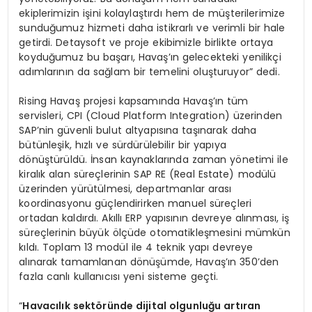
ekiplerimizin işini kolaylaştırdı hem de müşterilerimize
sunduğumuz hizmeti daha istikrarlı ve verimli bir hale
getirdi. Detaysoft ve proje ekibimizle birlikte ortaya
koyduğumuz bu başarı, Havaş’ın gelecekteki yenilikçi
adımlarının da sağlam bir temelini oluşturuyor” dedi.
Rising Havaş projesi kapsamında Havaş’ın tüm
servisleri, CPI (Cloud Platform Integration) üzerinden
SAP’nin güvenli bulut altyapısına taşınarak daha
bütünleşik, hızlı ve sürdürülebilir bir yapıya
dönüştürüldü. İnsan kaynaklarında zaman yönetimi ile
kiralık alan süreçlerinin SAP RE (Real Estate) modülü
üzerinden yürütülmesi, departmanlar arası
koordinasyonu güçlendirirken manuel süreçleri
ortadan kaldırdı. Akıllı ERP yapısının devreye alınması, iş
süreçlerinin büyük ölçüde otomatikleşmesini mümkün
kıldı. Toplam 13 modül ile 4 teknik yapı devreye
alınarak tamamlanan dönüşümde, Havaş’ın 350’den
fazla canlı kullanıcısı yeni sisteme geçti.
“
Havacılık sekt
ö
ründe dijital olgunluğu artı
ran