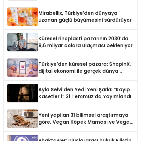
Yaman
Mirabellix, Türkiye’den dünyaya
uzanan güçlü büyümesini sürdürüyor
Küresel rinoplasti pazarının 2030’da
9,6 milyar dolara ulaşması bekleniyor
Türkiye’den küresel pazara: ShopinX,
dijital ekonomi ile gerçek dünya
alışverişini bir araya getirmeyi
hedefliyor
Ayla Selvi’den Yedi Yeni Şarkı: “Kayıp
Kasetler 1” 31 Temmuz’da Yayımlandı
Yeni yapilan 31 bilimsel araştırmaya
göre, Vegan Köpek Maması ve Vegan
Kedi Mamasının İyi Sindirildiğini
Ortaya Koydu
Bhaktawer: Uluslararası hukuk Filistin