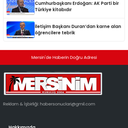
Cumhurbaşkanı Erdoğan: AK Parti bir
Türkiye kitabıdır
İletişim Başkanı Duran’dan karne alan
öğrencilere tebrik
Mersin'de Haberin Doğru Adresi
Reklam & İşbirliği:
habersonuclari@gmil.com
Hakkımızda