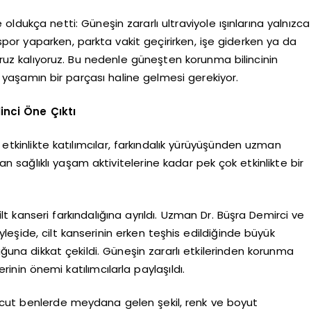
oldukça netti: Güneşin zararlı ultraviyole ışınlarına yalnızca
por yaparken, parkta vakit geçirirken, işe giderken ya da
uz kalıyoruz. Bu nedenle güneşten korunma bilincinin
ük yaşamın bir parçası haline gelmesi gerekiyor.
inci Öne Çıktı
tkinlikte katılımcılar, farkındalık yürüyüşünden uzman
an sağlıklı yaşam aktivitelerine kadar pek çok etkinlikte bir
t kanseri farkındalığına ayrıldı. Uzman Dr. Büşra Demirci ve
öyleşide, cilt kanserinin erken teşhis edildiğinde büyük
duğuna dikkat çekildi. Güneşin zararlı etkilerinden korunma
erinin önemi katılımcılarla paylaşıldı.
vcut benlerde meydana gelen şekil, renk ve boyut