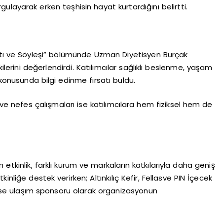
rgulayarak erken teşhisin hayat kurtardığını belirtti.
altı ve Söyleşi” bölümünde Uzman Diyetisyen Burçak
ilerini değerlendirdi. Katılımcılar sağlıklı beslenme, yaşam
 konusunda bilgi edinme fırsatı buldu.
 ve nefes çalışmaları ise katılımcılara hem fiziksel hem de
etkinlik, farklı kurum ve markaların katkılarıyla daha geniş
inliğe destek verirken; Altınkılıç Kefir, Fellasve PIN İçecek
ise ulaşım sponsoru olarak organizasyonun