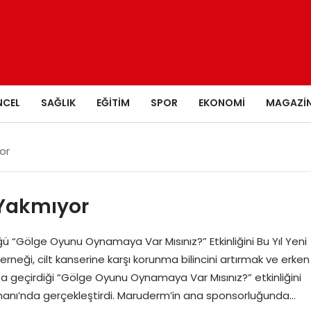
NCEL
SAĞLIK
EĞITIM
SPOR
EKONOMI
MAGAZI
or
 Yakmıyor
 “Gölge Oyunu Oynamaya Var Mısınız?” Etkinliğini Bu Yıl Yeni
neği, cilt kanserine karşı korunma bilincini artırmak ve erken
 geçirdiği “Gölge Oyunu Oynamaya Var Mısınız?” etkinliğini
rmanı’nda gerçekleştirdi. Maruderm’in ana sponsorluğunda…