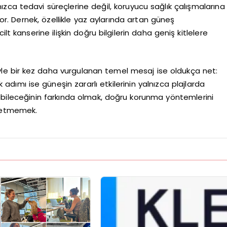
zca tedavi süreçlerine değil, koruyucu sağlık çalışmalarına
r. Dernek, özellikle yaz aylarında artan güneş
lt kanserine ilişkin doğru bilgilerin daha geniş kitlelere
yle bir kez daha vurgulanan temel mesaj ise oldukça net:
adımı ise güneşin zararlı etkilerinin yalnızca plajlarda
abileceğinin farkında olmak, doğru korunma yöntemlerini
l etmemek.