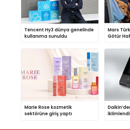
Tencent Hy3 dünya genelinde
Mars Türk
kullanıma sunuldu
Götür Haf
Marie Rose kozmetik
Daikin’den
sektörüne giriş yaptı
iklimlen
Madoka P