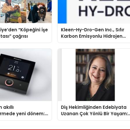
iye’den “Köpeğini İşe
Kleen-Hy-Dro-Gen Inc., Sıfır
tası” çağrısı
Karbon Emisyonlu Hidrojen
Isıtma Teknolojisinde ISO ve
TSSA Düzenleyici Onaylarını
Aldı
 akıllı
Diş Hekimliğinden Edebiyata
dirmede yeni dönem:
Uzanan Çok Yönlü Bir Yaşam:
lus Türkiye’de
Yeşim Şahin Yaman