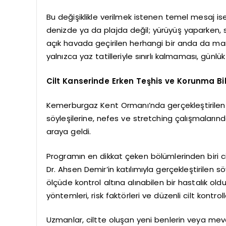
Bu değişiklikle verilmek istenen temel mesaj ise 
denizde ya da plajda değil; yürüyüş yaparken, s
açık havada geçirilen herhangi bir anda da mar
yalnızca yaz tatilleriyle sınırlı kalmaması, günl
Cilt Kanserinde Erken Teşhis ve Korunma Bil
Kemerburgaz Kent Ormanı’nda gerçekleştirilen e
söyleşilerine, nefes ve stretching çalışmalarınd
araya geldi.
Programın en dikkat çeken bölümlerinden biri cil
Dr. Ahsen Demir’in katılımıyla gerçekleştirilen s
ölçüde kontrol altına alınabilen bir hastalık ol
yöntemleri, risk faktörleri ve düzenli cilt kontroll
Uzmanlar, ciltte oluşan yeni benlerin veya me