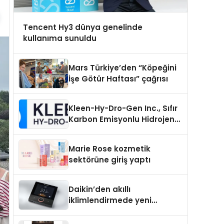
Tencent Hy3 dünya genelinde
kullanıma sunuldu
Mars Türkiye’den “Köpeğini
İşe Götür Haftası” çağrısı
Kleen-Hy-Dro-Gen Inc., Sıfır
Karbon Emisyonlu Hidrojen
Isıtma Teknolojisinde ISO ve
TSSA Düzenleyici Onaylarını
Marie Rose kozmetik
Aldı
sektörüne giriş yaptı
Daikin’den akıllı
iklimlendirmede yeni
dönem: Madoka Plus
Türkiye’de