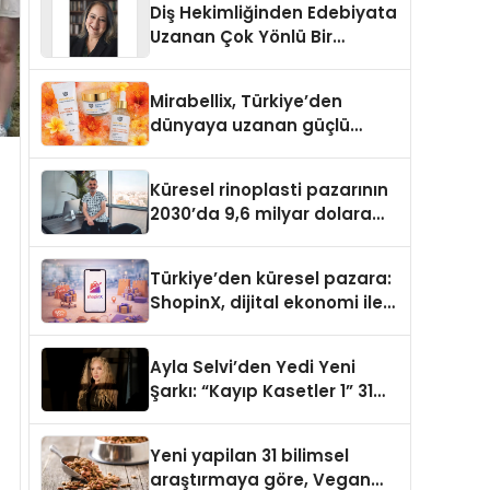
Diş Hekimliğinden Edebiyata
Uzanan Çok Yönlü Bir
Yaşam: Yeşim Şahin Yaman
Mirabellix, Türkiye’den
dünyaya uzanan güçlü
büyümesini sürdürüyor
Küresel rinoplasti pazarının
2030’da 9,6 milyar dolara
ulaşması bekleniyor
Türkiye’den küresel pazara:
ShopinX, dijital ekonomi ile
gerçek dünya alışverişini bir
araya getirmeyi hedefliyor
Ayla Selvi’den Yedi Yeni
Şarkı: “Kayıp Kasetler 1” 31
Temmuz’da Yayımlandı
Yeni yapilan 31 bilimsel
araştırmaya göre, Vegan