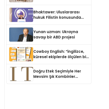
Köpek Maması ve Vegan
Kedi Mamasının İyi
Bhaktawer: Uluslararası
Sindirildiğini Ortaya Koydu
hukuk Filistin konusunda
çifte standart uyguluyor
Yunan uzman: Ukrayna
savaşı bir ABD projesi
Cowboy English: “İngilizce,
küresel ekiplerde ölçülen bir
iş yetkinliğine dönüşüyor”
Doğru Etek Seçimiyle Her
Mevsim Şık Kombinler
Oluşturmak Mümkün mü?