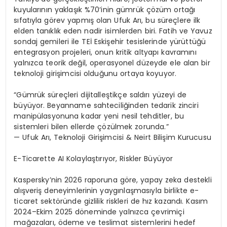
kuyularının yaklaşık
%70
‘inin gümrük çözüm ortağı
sıfatıyla görev yapmış olan Ufuk Arı, bu süreçlere ilk
elden tanıklık eden nadir isimlerden biri. Fatih ve Yavuz
sondaj gemileri ile TEİ Eskişehir tesislerinde yürüttüğü
entegrasyon projeleri, onun kritik altyapı kavramını
yalnızca teorik değil, operasyonel düzeyde ele alan bir
teknoloji girişimcisi olduğunu ortaya koyuyor.
“Gümrük süreçleri dijitalleştikçe saldırı yüzeyi de
büyüyor. Beyanname sahteciliğinden tedarik zinciri
manipülasyonuna kadar yeni nesil tehditler, bu
sistemleri bilen ellerde çözülmek zorunda.”
— Ufuk Arı, Teknoloji Girişimcisi &
Neirt
Bilişim Kurucusu
E-Ticarette AI Kolaylaştırıyor, Riskler Büyüyor
Kaspersky’nin 2026 raporuna göre, yapay
zeka
destekli
alışveriş deneyimlerinin yaygınlaşmasıyla birlikte e-
ticaret sektöründe gizlilik riskleri de hız kazandı. Kasım
2024–Ekim 2025 döneminde yalnızca çevrimiçi
mağazaları, ödeme ve teslimat sistemlerini hedef