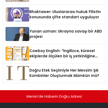
Kedi Mamasının İyi Sindirildiğini
Ortaya Koydu
Bhaktawer: Uluslararası hukuk Filistin
konusunda çifte standart uyguluyor
Yunan uzman: Ukrayna savaşı bir ABD
projesi
Cowboy English: “İngilizce, küresel
ekiplerde ölçülen bir iş yetkinliğine
dönüşüyor”
Doğru Etek Seçimiyle Her Mevsim Şık
Kombinler Oluşturmak Mümkün mü?
Mersin'de Haberin Doğru Adresi