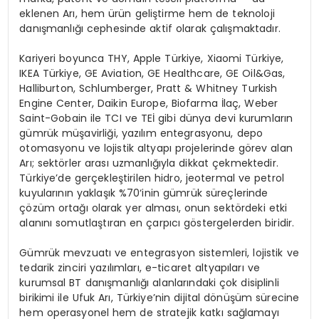
eklenen
Arı,
hem ürün geliştirme hem de teknoloji
danışmanlığı cephesinde aktif olarak çalışmaktadır.
Kariyeri boyunca THY, Apple Türkiye,
Xiaomi
Türkiye,
IKEA Türkiye, GE
Aviation
, GE Healthcare, GE
Oil&Gas
,
Halliburton
,
Schlumberger
, Pratt & Whitney
Turkish
Engine Center,
Daikin
Europe,
Biofarma
İlaç, Weber
Saint-
Gobain
ile TCI ve TEİ gibi dünya devi kurumların
gümrük müşavirliği, yazılım entegrasyonu, depo
otomasyonu ve lojistik altyapı projelerinde görev alan
Arı; sektörler arası uzmanlığıyla dikkat çekmektedir.
Türkiye’de gerçekleştirilen
hidro
, jeotermal ve petrol
kuyularının yaklaşık
%70
‘inin gümrük süreçlerinde
çözüm ortağı olarak yer alması, onun sektördeki etki
alanını somutlaştıran en çarpıcı göstergelerden biridir.
Gümrük mevzuatı ve entegrasyon sistemleri, lojistik ve
tedarik zinciri yazılımları, e-ticaret altyapıları ve
kurumsal BT danışmanlığı alanlarındaki çok disiplinli
birikimi ile Ufuk Arı, Türkiye’nin dijital dönüşüm sürecine
hem operasyonel hem de stratejik katkı sağlamayı