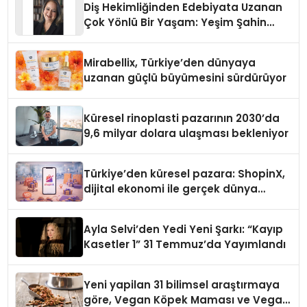
Diş Hekimliğinden Edebiyata Uzanan
Çok Yönlü Bir Yaşam: Yeşim Şahin
Yaman
Mirabellix, Türkiye’den dünyaya
uzanan güçlü büyümesini sürdürüyor
Küresel rinoplasti pazarının 2030’da
9,6 milyar dolara ulaşması bekleniyor
Türkiye’den küresel pazara: ShopinX,
dijital ekonomi ile gerçek dünya
alışverişini bir araya getirmeyi
hedefliyor
Ayla Selvi’den Yedi Yeni Şarkı: “Kayıp
Kasetler 1” 31 Temmuz’da Yayımlandı
Yeni yapilan 31 bilimsel araştırmaya
göre, Vegan Köpek Maması ve Vegan