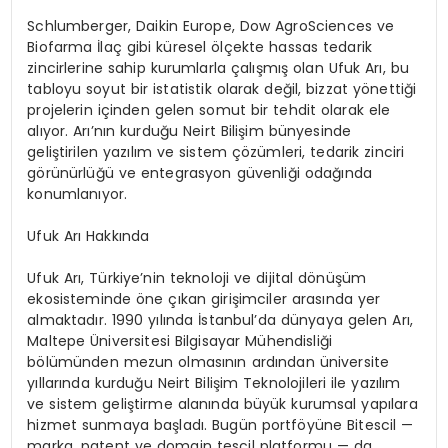
Schlumberger
,
Daikin
Europe, Dow
AgroSciences
ve
Biofarma
İlaç gibi küresel ölçekte hassas tedarik
zincirlerine sahip kurumlarla çalışmış olan Ufuk Arı, bu
tabloyu soyut bir istatistik olarak değil, bizzat yönettiği
projelerin içinden gelen somut bir tehdit olarak ele
alıyor. Arı’nın kurduğu
Neirt
Bilişim bünyesinde
geliştirilen yazılım ve sistem çözümleri, tedarik zinciri
görünürlüğü ve entegrasyon güvenliği odağında
konumlanıyor.
Ufuk Arı Hakkında
Ufuk Arı, Türkiye’nin teknoloji ve dijital dönüşüm
ekosisteminde öne çıkan girişimciler arasında yer
almaktadır. 1990 yılında İstanbul’da dünyaya gelen Arı,
Maltepe Üniversitesi Bilgisayar Mühendisliği
bölümünden mezun olmasının ardından üniversite
yıllarında kurduğu
Neirt
Bilişim Teknolojileri ile yazılım
ve sistem geliştirme alanında büyük kurumsal yapılara
hizmet sunmaya başladı. Bugün portföyüne
Bitescil
—
marka, patent ve domain tescil platformu — da