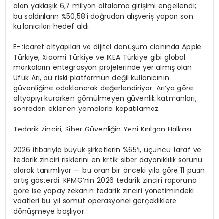
alan yaklaşık
6,7 milyon
oltalama
girişimi
engellendi;
bu saldırıların
%50,58
‘i doğrudan alışveriş yapan son
kullanıcıları hedef aldı.
E-ticaret altyapıları ve dijital dönüşüm alanında Apple
Türkiye,
Xiaomi
Türkiye ve IKEA Türkiye gibi global
markaların entegrasyon projelerinde yer almış olan
Ufuk Arı, bu riski platformun değil kullanıcının
güvenliğine odaklanarak değerlendiriyor. Arı’ya göre
altyapıyı kurarken gömülmeyen güvenlik katmanları,
sonradan eklenen yamalarla kapatılamaz.
Tedarik Zinciri, Siber Güvenliğin Yeni Kırılgan Halkası
2026 itibarıyla büyük şirketlerin
%65
‘i, üçüncü taraf ve
tedarik zinciri risklerini en kritik siber dayanıklılık sorunu
olarak tanımlıyor — bu oran bir önceki yıla göre 11 puan
artış gösterdi.
KPMG’nin
2026 tedarik zinciri raporuna
göre ise yapay zekanın tedarik zinciri yönetimindeki
vaatleri bu yıl somut operasyonel gerçekliklere
dönüşmeye başlıyor.