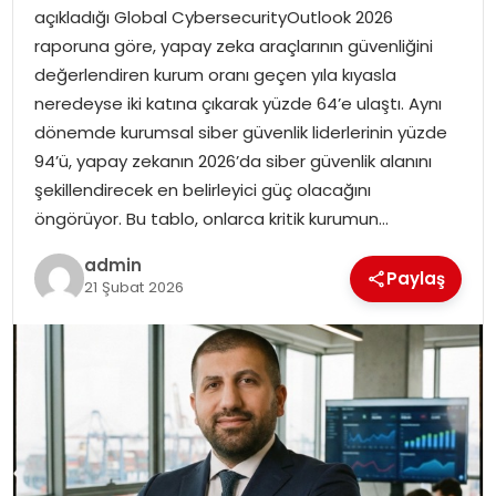
EKONOMI
açıkladığı Global CybersecurityOutlook 2026
raporuna göre, yapay zeka araçlarının güvenliğini
MAGAZIN
değerlendiren kurum oranı geçen yıla kıyasla
neredeyse iki katına çıkarak yüzde 64’e ulaştı. Aynı
DÜNYA
dönemde kurumsal siber güvenlik liderlerinin yüzde
94’ü, yapay zekanın 2026’da siber güvenlik alanını
OTOMOBIL
şekillendirecek en belirleyici güç olacağını
öngörüyor. Bu tablo, onlarca kritik kurumun…
admin
Paylaş
21 Şubat 2026