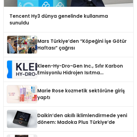
Tencent Hy3 dünya genelinde kullanıma
sunuldu
Mars Türkiye’den “Köpeğini İşe Götür
Haftası” çağrısı
Kleen-Hy-Dro-Gen Inc., Sıfır Karbon
Emisyonlu Hidrojen Isıtma
Teknolojisinde ISO ve TSSA
Düzenleyici Onaylarını Aldı
Marie Rose kozmetik sektörüne giriş
yaptı
Daikin’den akıllı iklimlendirmede yeni
dönem: Madoka Plus Türkiye’de