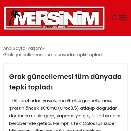
MERSIN
Ana Sayfa
Yaşam
Grok güncellemesi tüm dünyada tepki topladı
YAŞAM
GÜNCEL
Grok güncellemesi tüm dünyada
tepki topladı
SAĞLIK
xAI tarafından yayınlanan Grok 4 güncellemesi,
EĞITIM
şirketin önceki sürümü (Grok 3.5) atlayıp doğrudan
dördüncü nesle geçiş yapmasıyla çeşitli tartışmaları
SPOR
beraberinde getirdi. Memphis’teki Colossus süper
bilgisayarı kullanılarak eğitilen yeni versiyon,