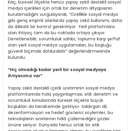
Kılıç, küresel ölçekte henüz yapay zekâ destekli sosyal
medya içerikleri için ortak bir denetim altyapısının
kurulamadığını vurgulayarak, “Özellikle sosyal medya
gibi geniş erişimli alanlarda yapay zekâ kullanımı, daha
da dikkatli bir kontrol gerektiriyor. Yerli platformlara
olan ihtiyaç tam da bu noktada ortaya çıkıyor.
Denetlenebilir, sorumluluk sahibi, topluma karşı şeffaf
olan yerli sosyal medya uygulamaları, bu boşluğu
güvenli biçimde doldurabilir” değerlendirmesinde
bulundu.
“
Hiç olmadığı kadar yerli bir sosyal medyaya
ihtiyacımız var”
Yapay zekâ destekli içerik üretiminin sosyal medya
platformlarında hızla yaygınlaşması, etik denetim ve
sorumluluk konularında küresel ölçekte büyük
boşlukları da beraberinde getiriyor. Saldırgan dil,
dezenformasyon ve hedef gösterici söylemler, bu
teknolojilerin sınırlarının hâlâ çizilemediğini gözler
önüne seriyor. Dünyada henüz ortak bir etik
çerçevenin oluşturulamamış olması, bu içeriklerin kim