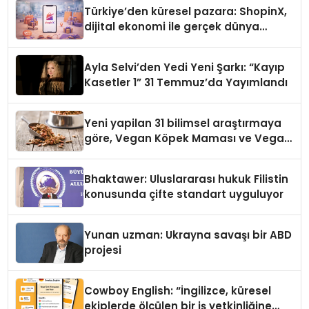
Türkiye’den küresel pazara: ShopinX,
dijital ekonomi ile gerçek dünya
alışverişini bir araya getirmeyi
hedefliyor
Ayla Selvi’den Yedi Yeni Şarkı: “Kayıp
Kasetler 1” 31 Temmuz’da Yayımlandı
Yeni yapilan 31 bilimsel araştırmaya
göre, Vegan Köpek Maması ve Vegan
Kedi Mamasının İyi Sindirildiğini
Ortaya Koydu
Bhaktawer: Uluslararası hukuk Filistin
konusunda çifte standart uyguluyor
Yunan uzman: Ukrayna savaşı bir ABD
projesi
Cowboy English: “İngilizce, küresel
ekiplerde ölçülen bir iş yetkinliğine