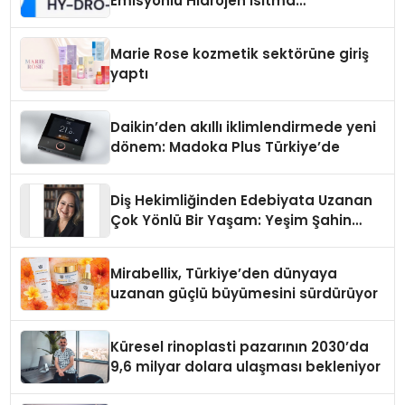
Emisyonlu Hidrojen Isıtma
Teknolojisinde ISO ve TSSA
Düzenleyici Onaylarını Aldı
Marie Rose kozmetik sektörüne giriş
yaptı
Daikin’den akıllı iklimlendirmede yeni
dönem: Madoka Plus Türkiye’de
Diş Hekimliğinden Edebiyata Uzanan
Çok Yönlü Bir Yaşam: Yeşim Şahin
Yaman
Mirabellix, Türkiye’den dünyaya
uzanan güçlü büyümesini sürdürüyor
Küresel rinoplasti pazarının 2030’da
9,6 milyar dolara ulaşması bekleniyor