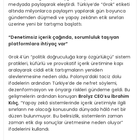
medyada paylaşarak eleştirdi. Türkiye’de “Grok” etiketi
altında milyonlarca paylaşım yapılarak gün boyunca
gündemden düşmedi ve yapay zekânın etik sınırları
üzerine yeni bir tartışma başlattı.
“
Denetimsiz iç
erik
çağında, sorumluluk taşıyan
platformlara ihtiyaç var”
Grok 4’ün “politik doğruculuğa karşı özgürlükçü” sistem
pratikleri, küfürlü ve provokatif içerik üretimine kapı
aralayarak ciddi etik tartışmaların yeniden
alevlenmesine neden oldu. Polonya’daki taciz dolu
ifadelerin ardından Türkiye’de de nefret söylemi,
dezenformasyon ve önyargı riskleri gündeme geldi. Bu
gelişmelerin ardından konuşan
Brolyz CEO
’
su İbrahim
Kılıç
, “Yapay zekâ sistemlerinde içerik üretimiyle ilgili
sınırların ne olacağı konusunda dünyada hâlâ net bir
düzen bulunmuyor. Bu belirsizlik, sistemlerin zaman
zaman etik dışı sonuçlar üretmesine neden oluyor”
ifadelerini kullandı.