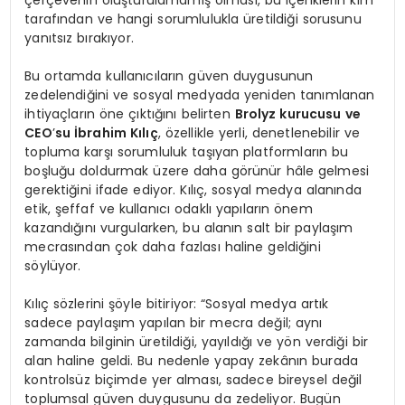
tarafından ve hangi sorumlulukla üretildiği sorusunu
yanıtsız bırakıyor.
Bu ortamda kullanıcıların güven duygusunun
zedelendiğini ve sosyal medyada yeniden tanımlanan
ihtiyaçların öne çıktığını belirten
Brolyz kurucusu ve
CEO
’
su İbrahim Kılıç
, özellikle yerli, denetlenebilir ve
topluma karşı sorumluluk taşıyan platformların bu
boşluğu doldurmak üzere daha görünür hâle gelmesi
gerektiğini ifade ediyor. Kılıç, sosyal medya alanında
etik, şeffaf ve kullanıcı odaklı yapıların önem
kazandığını vurgularken, bu alanın salt bir paylaşım
mecrasından çok daha fazlası haline geldiğini
söylüyor.
Kılıç sözlerini şöyle bitiriyor: “Sosyal medya artık
sadece paylaşım yapılan bir mecra değil; aynı
zamanda bilginin üretildiği, yayıldığı ve yön verdiği bir
alan haline geldi. Bu nedenle yapay zekânın burada
kontrolsüz biçimde yer alması, sadece bireysel değil
toplumsal güven duygusunu da zedeliyor. Bugün