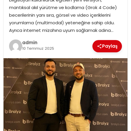
EKONOMI
mantıksal akıl yürütme ve kodlama (Grok 4 Code)
becerilerinin yanı sıra, görsel ve video içeriklerini
MAGAZIN
yorumlama (multimodal) yeteneğine sahip oldu.
Ayrıca internet mizahına uyum sağlamak adına…
DÜNYA
admin
Paylaş
10 Temmuz 2025
OTOMOBIL