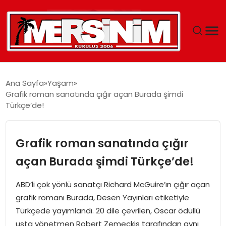
MERSIN
Ana Sayfa
Yaşam
Grafik roman sanatında çığır açan Burada şimdi
YAŞAM
Türkçe’de!
GÜNCEL
Grafik roman sanatında çığır
SAĞLIK
açan Burada şimdi Türkçe’de!
EĞITIM
ABD’li çok yönlü sanatçı Richard McGuire’ın çığır açan
grafik romanı Burada, Desen Yayınları etiketiyle
SPOR
Türkçede yayımlandı. 20 dile çevrilen, Oscar ödüllü
usta yönetmen Robert Zemeckis tarafından aynı