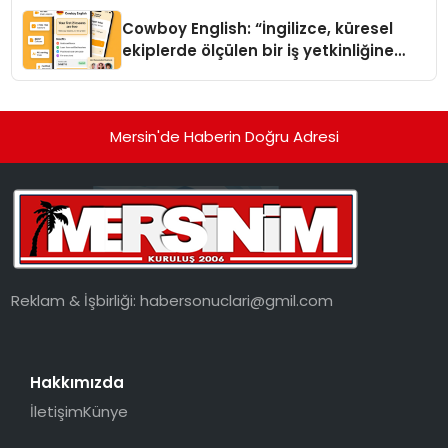
Cowboy English: “İngilizce, küresel
ekiplerde ölçülen bir iş yetkinliğine
dönüşüyor”
Mersin'de Haberin Doğru Adresi
Reklam & İşbirliği:
habersonuclari@gmil.com
Hakkımızda
İletişim
Künye