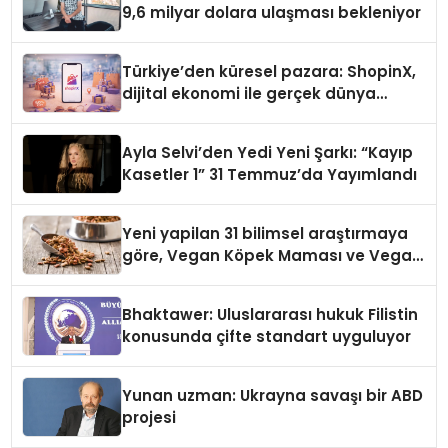
9,6 milyar dolara ulaşması bekleniyor
Türkiye’den küresel pazara: ShopinX,
dijital ekonomi ile gerçek dünya
alışverişini bir araya getirmeyi
hedefliyor
Ayla Selvi’den Yedi Yeni Şarkı: “Kayıp
Kasetler 1” 31 Temmuz’da Yayımlandı
Yeni yapilan 31 bilimsel araştırmaya
göre, Vegan Köpek Maması ve Vegan
Kedi Mamasının İyi Sindirildiğini
Ortaya Koydu
Bhaktawer: Uluslararası hukuk Filistin
konusunda çifte standart uyguluyor
Yunan uzman: Ukrayna savaşı bir ABD
projesi