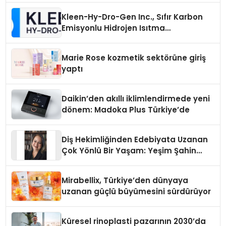
Kleen-Hy-Dro-Gen Inc., Sıfır Karbon
Emisyonlu Hidrojen Isıtma
Teknolojisinde ISO ve TSSA
Düzenleyici Onaylarını Aldı
Marie Rose kozmetik sektörüne giriş
yaptı
Daikin’den akıllı iklimlendirmede yeni
dönem: Madoka Plus Türkiye’de
Diş Hekimliğinden Edebiyata Uzanan
Çok Yönlü Bir Yaşam: Yeşim Şahin
Yaman
Mirabellix, Türkiye’den dünyaya
uzanan güçlü büyümesini sürdürüyor
Küresel rinoplasti pazarının 2030’da