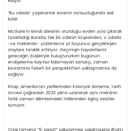
ediyor.
“Bu odada” yaşananlar evrenin sonsuzluğunda asılı
kaldı
McGuire’ın kendi ailesinin oturduğu evden yola çıkarak
tasarladığı Burada, tek bir odanın köşesinden, o odada
-ve mekânda- yüzbinlerce yıl boyunca gerçekleşen
olaylara tanıklık ettiriyor. Geçmişin hayaletlerini
geleceğin düşleriyle buluştururken bugünün
endişelerine kayıtsız kalamayan sanatçı, zaman
kavramına felsefi bir perspektiften yaklaşmamızı da
sağlıyor.
Kitap, Amerika’nın yerlilerinden kolonyal döneme, tarih
öncesi çağlardan 2033 yılına uzanarak aynı mekânın
farklı zaman dilimlerindeki hâllerinden ilginç kesitler
sunuyor.
Çizgi romana “9. sanat” yakıştırması yapılmasına ilham