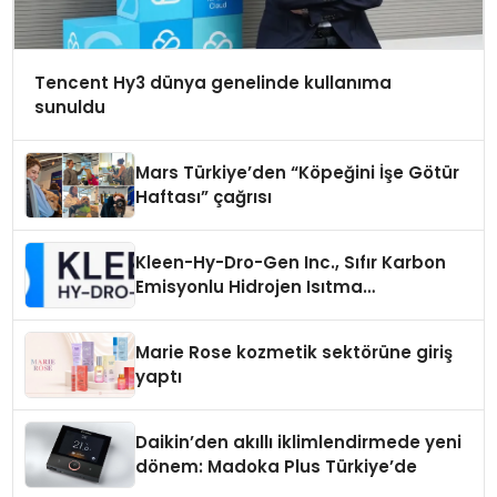
Tencent Hy3 dünya genelinde kullanıma
sunuldu
Mars Türkiye’den “Köpeğini İşe Götür
Haftası” çağrısı
Kleen-Hy-Dro-Gen Inc., Sıfır Karbon
Emisyonlu Hidrojen Isıtma
Teknolojisinde ISO ve TSSA
Düzenleyici Onaylarını Aldı
Marie Rose kozmetik sektörüne giriş
yaptı
Daikin’den akıllı iklimlendirmede yeni
dönem: Madoka Plus Türkiye’de