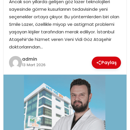
Ancak son yıllarda gelişen göz lazer teknolojileri
EKONOMI
sayesinde görme kusurlarının tedavisinde yeni
seçenekler ortaya çıkıyor. Bu yöntemlerden biri olan
MAGAZIN
Smile Lazer, özellikle miyop ve astigmat problemi
yaşayan kişiler tarafından merak ediliyor. İstanbul
DÜNYA
Ataşehir’de hizmet veren Veni Vidi Göz Ataşehir
doktorlarından…
OTOMOBIL
admin
Paylaş
13 Mart 2026