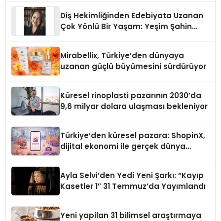
Diş Hekimliğinden Edebiyata Uzanan
Çok Yönlü Bir Yaşam: Yeşim Şahin
Yaman
Mirabellix, Türkiye’den dünyaya
uzanan güçlü büyümesini sürdürüyor
Küresel rinoplasti pazarının 2030’da
9,6 milyar dolara ulaşması bekleniyor
Türkiye’den küresel pazara: ShopinX,
dijital ekonomi ile gerçek dünya
alışverişini bir araya getirmeyi
hedefliyor
Ayla Selvi’den Yedi Yeni Şarkı: “Kayıp
Kasetler 1” 31 Temmuz’da Yayımlandı
Yeni yapilan 31 bilimsel araştırmaya