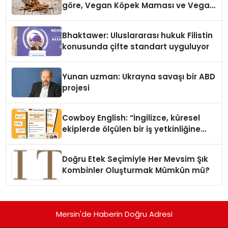
göre, Vegan Köpek Maması ve Vegan
Kedi Mamasının İyi Sindirildiğini
Ortaya Koydu
Bhaktawer: Uluslararası hukuk Filistin
konusunda çifte standart uyguluyor
Yunan uzman: Ukrayna savaşı bir ABD
projesi
Cowboy English: “İngilizce, küresel
ekiplerde ölçülen bir iş yetkinliğine
dönüşüyor”
Doğru Etek Seçimiyle Her Mevsim Şık
Kombinler Oluşturmak Mümkün mü?
Mersin'de Haberin Doğru Adresi