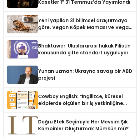
Kasetler 1” 31 Temmuz’da Yayımlandı
Yeni yapilan 31 bilimsel araştırmaya
göre, Vegan Köpek Maması ve Vegan
Kedi Mamasının İyi Sindirildiğini
Ortaya Koydu
Bhaktawer: Uluslararası hukuk Filistin
konusunda çifte standart uyguluyor
Yunan uzman: Ukrayna savaşı bir ABD
projesi
Cowboy English: “İngilizce, küresel
ekiplerde ölçülen bir iş yetkinliğine
dönüşüyor”
Doğru Etek Seçimiyle Her Mevsim Şık
Kombinler Oluşturmak Mümkün mü?