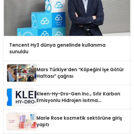
Tencent Hy3 dünya genelinde kullanıma
sunuldu
Mars Türkiye’den “Köpeğini İşe Götür
Haftası” çağrısı
Kleen-Hy-Dro-Gen Inc., Sıfır Karbon
Emisyonlu Hidrojen Isıtma
Teknolojisinde ISO ve TSSA
Düzenleyici Onaylarını Aldı
Marie Rose kozmetik sektörüne giriş
yaptı