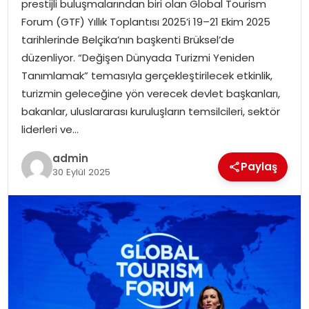
prestijli buluşmalarından biri olan Global Tourism
EKONOMI
Forum (GTF) Yıllık Toplantısı 2025’i 19–21 Ekim 2025
tarihlerinde Belçika’nın başkenti Brüksel’de
MAGAZIN
düzenliyor. “Değişen Dünyada Turizmi Yeniden
Tanımlamak” temasıyla gerçekleştirilecek etkinlik,
DÜNYA
turizmin geleceğine yön verecek devlet başkanları,
bakanlar, uluslararası kuruluşların temsilcileri, sektör
OTOMOBIL
liderleri ve…
admin
Paylaş
30 Eylül 2025