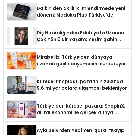
Daikin’den akıllı iklimlendirmede yeni
dönem: Madoka Plus Türkiye’de
Diş Hekimliğinden Edebiyata Uzanan
Çok Yönlü Bir Yaşam: Yeşim Şahin
Yaman
Mirabellix, Türkiye’den dünyaya
uzanan güçlü büyümesini sürdürüyor
Küresel rinoplasti pazarının 2030’da
9,6 milyar dolara ulaşması bekleniyor
Türkiye’den küresel pazara: ShopinX,
dijital ekonomi ile gerçek dünya
alışverişini bir araya getirmeyi
hedefliyor
Ayla Selvi’den Yedi Yeni Şarkı: “Kayıp