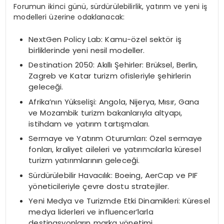
Forumun ikinci günü, sürdürülebilirlik, yatırım ve yeni iş
modelleri üzerine odaklanacak:
NextGen Policy Lab: Kamu-özel sektör iş
birliklerinde yeni nesil modeller.
Destination 2050: Akıllı Şehirler: Brüksel, Berlin,
Zagreb ve Katar turizm ofisleriyle şehirlerin
geleceği.
Afrika’nın Yükselişi: Angola, Nijerya, Mısır, Gana
ve Mozambik turizm bakanlarıyla altyapı,
istihdam ve yatırım tartışmaları.
Sermaye ve Yatırım Oturumları: Özel sermaye
fonları, kraliyet aileleri ve yatırımcılarla küresel
turizm yatırımlarının geleceği.
Sürdürülebilir Havacılık: Boeing, AerCap ve PIF
yöneticileriyle çevre dostu stratejiler.
Yeni Medya ve Turizmde Etki Dinamikleri: Küresel
medya liderleri ve influencer’larla
destinasyonların marka yönetimi.