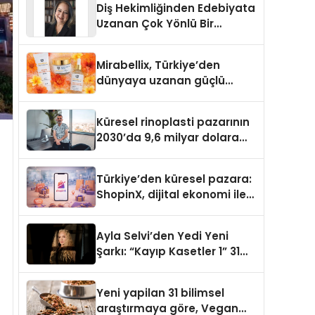
Diş Hekimliğinden Edebiyata
Uzanan Çok Yönlü Bir
Yaşam: Yeşim Şahin Yaman
Mirabellix, Türkiye’den
dünyaya uzanan güçlü
büyümesini sürdürüyor
Küresel rinoplasti pazarının
2030’da 9,6 milyar dolara
ulaşması bekleniyor
Türkiye’den küresel pazara:
ShopinX, dijital ekonomi ile
gerçek dünya alışverişini bir
araya getirmeyi hedefliyor
Ayla Selvi’den Yedi Yeni
Şarkı: “Kayıp Kasetler 1” 31
Temmuz’da Yayımlandı
Yeni yapilan 31 bilimsel
araştırmaya göre, Vegan