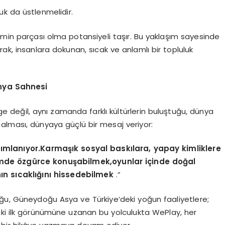
uk da üstlenmelidir.
imin parçası olma potansiyeli taşır. Bu yaklaşım sayesinde
ak, insanlara dokunan, sıcak ve anlamlı bir topluluk
nya Sahnesi
e değil, aynı zamanda farklı kültürlerin buluştuğu, dünya
 alması, dünyaya güçlü bir mesaj veriyor:
ımlanıyor.Karmaşık sosyal baskılara, yapay kimliklere
tişimde özgürce konuşabilmek,oyunlar içinde doğal
ın sıcaklığını hissedebilmek
.”
u, Güneydoğu Asya ve Türkiye’deki yoğun faaliyetlere;
i ilk görünümüne uzanan bu yolculukta WePlay, her