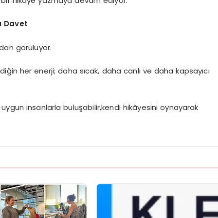
n bir hikâye yazmaya devam ediyor.
a Davet
ndan görülüyor.
diğin her enerji; daha sıcak, daha canlı ve daha kapsayıcı
uygun insanlarla buluşabilir,kendi hikâyesini oynayarak