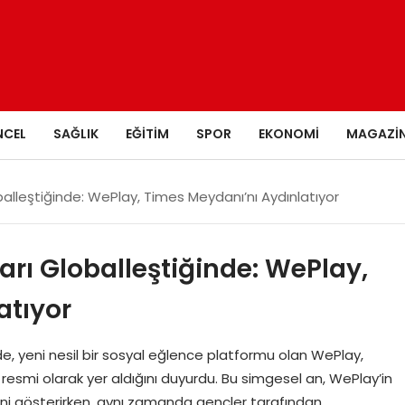
NCEL
SAĞLIK
EĞITIM
SPOR
EKONOMI
MAGAZI
alleştiğinde: WePlay, Times Meydanı’nı Aydınlatıyor
rı Globalleştiğinde: WePlay,
atıyor
, yeni nesil bir sosyal eğlence platformu olan WePlay,
esmi olarak yer aldığını duyurdu. Bu simgesel an, WePlay’in
i gösterirken, aynı zamanda gençler tarafından