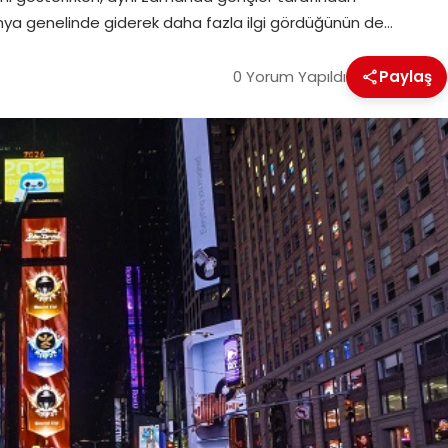
 dünya genelinde giderek daha fazla ilgi gördüğünün de…
0 Yorum Yapıldı
Paylaş