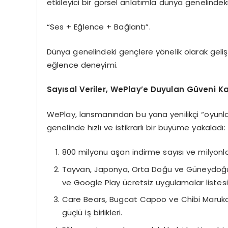
etkileyici bir görsel anlatımla dünya genelindek
“Ses + Eğlence + Bağlantı”.
Dünya genelindeki gençlere yönelik olarak geliştir
eğlence deneyimi.
Sayısal Veriler, WePlay’e Duyulan Güveni Ka
WePlay, lansmanından bu yana yenilikçi “oyunla
genelinde hızlı ve istikrarlı bir büyüme yakaladı:
800 milyonu aşan indirme sayısı ve milyonlarc
Tayvan, Japonya, Orta Doğu ve Güneydoğu
ve Google Play ücretsiz uygulamalar listes
Care Bears, Bugcat Capoo ve Chibi Maruko-
güçlü iş birlikleri.