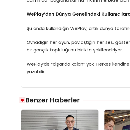
adımında “bağlantı kurma” fikrini merkeze ala
WePlay’den Dünya Genelindeki Kullanıcılar
Şu anda kullandığın WePlay, artık dünya tarafı
Oynadığın her oyun, paylaştığın her ses, göster
bir gençlik topluluğunu birlikte şekillendiriyor.
WePlay’de “dışarıda kalan” yok. Herkes kendine 
yazabilir.
Benzer Haberler