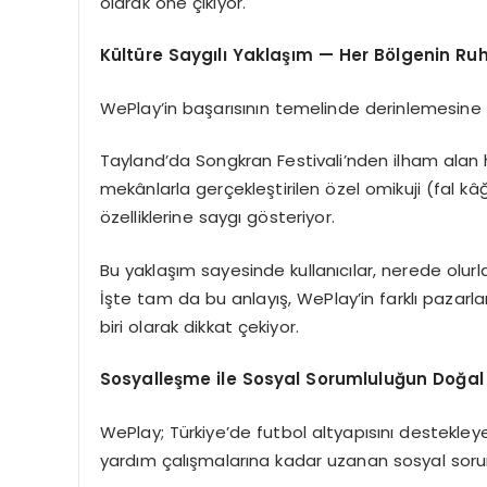
olarak öne çıkıyor.
Kültüre Saygılı Yaklaşım — Her Bölgenin R
WePlay’in başarısının temelinde derinlemesine y
Tayland’da Songkran Festivali’nden ilham alan
mekânlarla gerçekleştirilen özel omikuji (fal kâğı
özelliklerine saygı gösteriyor.
Bu yaklaşım sayesinde kullanıcılar, nerede olurla
İşte tam da bu anlayış, WePlay’in farklı pazar
biri olarak dikkat çekiyor.
Sosyalleşme ile Sosyal Sorumluluğun Doğa
WePlay; Türkiye’de futbol altyapısını destekle
yardım çalışmalarına kadar uzanan sosyal soruml