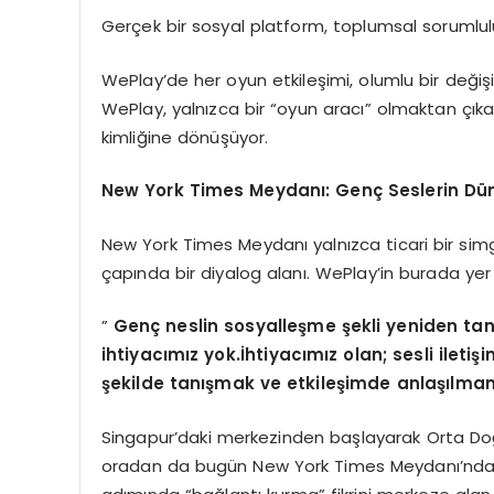
Gerçek bir sosyal platform, toplumsal sorumlul
WePlay’de her oyun etkileşimi, olumlu bir değiş
WePlay, yalnızca bir “oyun aracı” olmaktan çıkar
kimliğine dönüşüyor.
New York Times Meydanı: Genç Seslerin Dü
New York Times Meydanı yalnızca ticari bir simg
çapında bir diyalog alanı. WePlay’in burada yer
”
Genç neslin sosyalleşme şekli yeniden tan
ihtiyacımız yok.İhtiyacımız olan; sesli ile
şekilde tanışmak ve etkileşimde anlaşılman
Singapur’daki merkezinden başlayarak Orta Doğ
oradan da bugün New York Times Meydanı’ndak