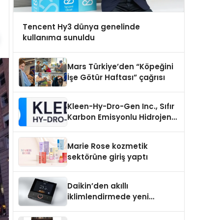
Tencent Hy3 dünya genelinde
kullanıma sunuldu
Mars Türkiye’den “Köpeğini
İşe Götür Haftası” çağrısı
Kleen-Hy-Dro-Gen Inc., Sıfır
Karbon Emisyonlu Hidrojen
Isıtma Teknolojisinde ISO ve
TSSA Düzenleyici Onaylarını
Marie Rose kozmetik
Aldı
sektörüne giriş yaptı
Daikin’den akıllı
iklimlendirmede yeni
dönem: Madoka Plus
Türkiye’de