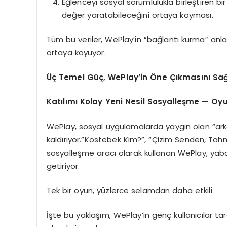
Eğlenceyi sosyal sorumlulukla birleştiren b
değer yaratabileceğini ortaya koyması.
Tüm bu veriler, WePlay’in “bağlantı kurma” anlay
ortaya koyuyor.
Üç Temel Güç, WePlay’in Öne Çıkmasını Sağ
Katılımı Kolay Yeni Nesil Sosyalleşme — Oyu
WePlay, sosyal uygulamalarda yaygın olan “arka
kaldırıyor.”Köstebek Kim?”, “Çizim Senden, Tahm
sosyalleşme aracı olarak kullanan WePlay, yaban
getiriyor.
Tek bir oyun, yüzlerce selamdan daha etkili.
İşte bu yaklaşım, WePlay’in genç kullanıcılar t