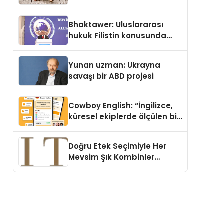
Köpek Maması ve Vegan
Kedi Mamasının İyi
Bhaktawer: Uluslararası
Sindirildiğini Ortaya Koydu
hukuk Filistin konusunda
çifte standart uyguluyor
Yunan uzman: Ukrayna
savaşı bir ABD projesi
Cowboy English: “İngilizce,
küresel ekiplerde ölçülen bir
iş yetkinliğine dönüşüyor”
Doğru Etek Seçimiyle Her
Mevsim Şık Kombinler
Oluşturmak Mümkün mü?