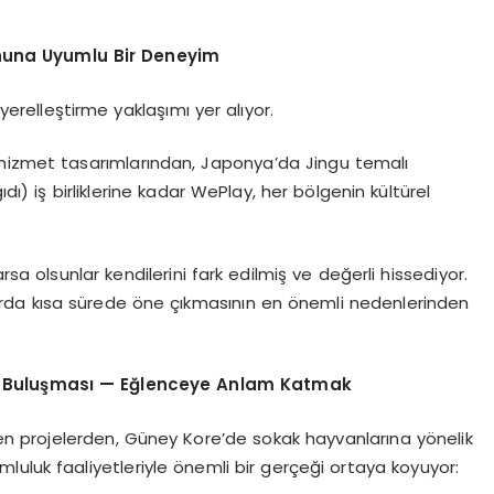
uhuna Uyumlu Bir Deneyim
erelleştirme yaklaşımı yer alıyor.
 hizmet tasarımlarından, Japonya’da Jingu temalı
dı) iş birliklerine kadar WePlay, her bölgenin kültürel
rsa olsunlar kendilerini fark edilmiş ve değerli hissediyor.
larda kısa sürede öne çıkmasının en önemli nedenlerinden
l Buluşması — Eğlenceye Anlam Katmak
yen projelerden, Güney Kore’de sokak hayvanlarına yönelik
uluk faaliyetleriyle önemli bir gerçeği ortaya koyuyor: