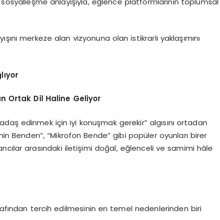
ir sosyalleşme anlayışıyla, eğlence platformlarının toplumsal
ışını merkeze alan vizyonuna olan istikrarlı yaklaşımını
lıyor
n Ortak Dil Haline Geliyor
daş edinmek için iyi konuşmak gerekir” algısını ortadan
in Benden”, “Mikrofon Bende” gibi popüler oyunları birer
cılar arasındaki iletişimi doğal, eğlenceli ve samimi hâle
arafından tercih edilmesinin en temel nedenlerinden biri