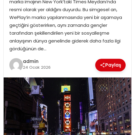
marka imajının New York’taki Times Meydanı’nda
EKONOMI
resmi olarak yer aldığını duyurdu. Bu simgesel an,
WePlay’in marka yapılanmasında yeni bir aşamaya
MAGAZIN
geçtiğini gösterirken, aynı zamanda gençler
tarafından şekillendirilen yeni bir sosyalleşme
DÜNYA
anlayışının dünya genelinde giderek daha fazla ilgi
gördüğünün de…
OTOMOBIL
admin
Paylaş
24 Ocak 2026