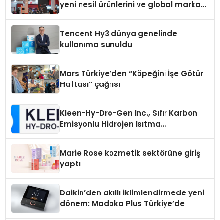
yeni nesil ürünlerini ve global marka
vizyonunu sergiledi
Tencent Hy3 dünya genelinde
kullanıma sunuldu
Mars Türkiye’den “Köpeğini İşe Götür
Haftası” çağrısı
Kleen-Hy-Dro-Gen Inc., Sıfır Karbon
Emisyonlu Hidrojen Isıtma
Teknolojisinde ISO ve TSSA
Düzenleyici Onaylarını Aldı
Marie Rose kozmetik sektörüne giriş
yaptı
Daikin’den akıllı iklimlendirmede yeni
dönem: Madoka Plus Türkiye’de