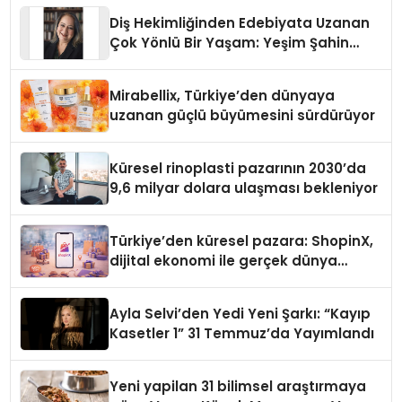
Diş Hekimliğinden Edebiyata Uzanan
Çok Yönlü Bir Yaşam: Yeşim Şahin
Yaman
Mirabellix, Türkiye’den dünyaya
uzanan güçlü büyümesini sürdürüyor
Küresel rinoplasti pazarının 2030’da
9,6 milyar dolara ulaşması bekleniyor
Türkiye’den küresel pazara: ShopinX,
dijital ekonomi ile gerçek dünya
alışverişini bir araya getirmeyi
hedefliyor
Ayla Selvi’den Yedi Yeni Şarkı: “Kayıp
Kasetler 1” 31 Temmuz’da Yayımlandı
Yeni yapilan 31 bilimsel araştırmaya