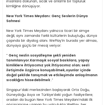
insanlara dokunan, sıcak ve anlamlı bir topluluk
kimliğine dönüşüyor.
New York Times Meydanı: Genç Seslerin Dünya
Sahnesi
New York Times Meydanı yalnızca ticari bir simge
değil, aynı zamanda farklı kültürlerin buluştuğu, dünya
çapında bir diyalog alanı. WePlay’in burada yer alması,
dünyaya güçlü bir mesaj veriyor:
”
Genç neslin sosyalleşme şekli yeniden
tanımlanıyor.Karmaşık sosyal baskılara, yapay
kimliklere ihtiyacımız yok.İhtiyacımız olan; sesli
iletişimde özgürce konuşabilmek,oyunlar içinde
doğal şekilde tanışmak ve etkileşimde anlaşılmanın
sıcaklığını hissedebilmek
.”
Singapur’daki merkezinden başlayarak Orta Doğu,
Güneydoğu Asya ve Türkiye’deki yoğun faaliyetlere;
oradan da bugün New York Times Meydanı’ndaki ilk
görünümüne uzanan bu yolculukta WePlay, her