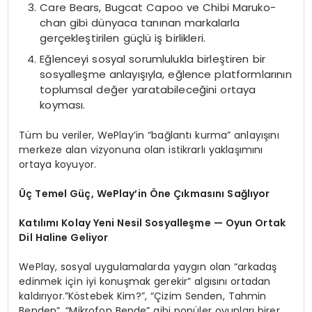
Care Bears, Bugcat Capoo ve Chibi Maruko-
chan gibi dünyaca tanınan markalarla
gerçekleştirilen güçlü iş birlikleri.
Eğlenceyi sosyal sorumlulukla birleştiren bir
sosyalleşme anlayışıyla, eğlence platformlarının
toplumsal değer yaratabileceğini ortaya
koyması.
Tüm bu veriler, WePlay’in “bağlantı kurma” anlayışını
merkeze alan vizyonuna olan istikrarlı yaklaşımını
ortaya koyuyor.
Üç Temel Güç, WePlay’in Öne Çıkmasını Sağlıyor
Katılımı Kolay Yeni Nesil Sosyalleşme — Oyun Ortak
Dil Haline Geliyor
WePlay, sosyal uygulamalarda yaygın olan “arkadaş
edinmek için iyi konuşmak gerekir” algısını ortadan
kaldırıyor.”Köstebek Kim?”, “Çizim Senden, Tahmin
Benden”, “Mikrofon Bende” gibi popüler oyunları birer