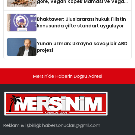
göre, Vegan Köpek Maması ve Vegan
Kedi Mamasının İyi Sindirildiğini
Ortaya Koydu
Bhaktawer: Uluslararası hukuk Filistin
konusunda çifte standart uyguluyor
Yunan uzman: Ukrayna savaşı bir ABD
projesi
Mersin'de Haberin Doğru Adresi
Reklam & İşbirliği:
habersonuclari@gmil.com