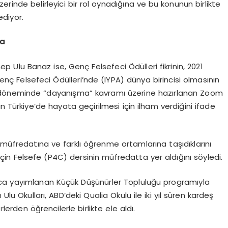
şu üzerinde belirleyici bir rol oynadığına ve bu konunun birlikte
diyor.
ya
p Ulu Banaz ise, Genç Felsefeci Ödülleri fikrinin, 2021
 Genç Felsefeci Ödülleri’nde (IYPA) dünya birincisi olmasının
 döneminde “dayanışma” kavramı üzerine hazırlanan Zoom
n Türkiye’de hayata geçirilmesi için ilham verdiğini ifade
 müfredatına ve farklı öğrenme ortamlarına taşıdıklarını
çin Felsefe (P4C) dersinin müfredatta yer aldığını söyledi.
nca yayımlanan Küçük Düşünürler Topluluğu programıyla
Ulu Okulları, ABD’deki Qualia Okulu ile iki yıl süren kardeş
rlerden öğrencilerle birlikte ele aldı.