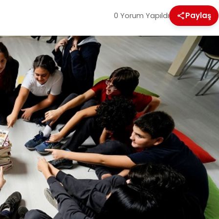
0 Yorum Yapıldı
Paylaş