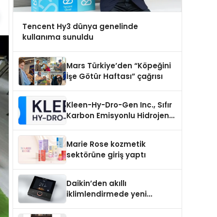
Tencent Hy3 dünya genelinde
kullanıma sunuldu
Mars Türkiye’den “Köpeğini
İşe Götür Haftası” çağrısı
Kleen-Hy-Dro-Gen Inc., Sıfır
Karbon Emisyonlu Hidrojen
Isıtma Teknolojisinde ISO ve
TSSA Düzenleyici Onaylarını
Marie Rose kozmetik
Aldı
sektörüne giriş yaptı
Daikin’den akıllı
iklimlendirmede yeni
dönem: Madoka Plus
Türkiye’de