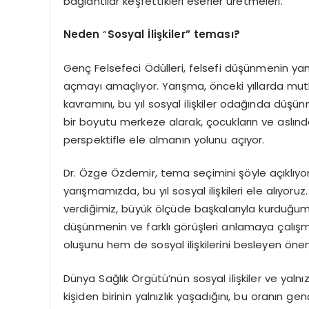
bağlantılar keşfettikleri eserler üretmeleri.”
Neden
“
Sosyal İlişkiler” t
emas
ı
?
Genç Felsefeci Ödülleri, felsefi düşünmenin yan
açmayı amaçlıyor. Yarışma, önceki yıllarda mutlul
kavramını, bu yıl sosyal ilişkiler odağında düşün
bir boyutu merkeze alarak, çocukların ve aslı
perspektifle ele almanın yolunu açıyor.
Dr. Özge Özdemir, tema seçimini şöyle açıklıyor
yarışmamızda, bu yıl sosyal ilişkileri ele alıyo
verdiğimiz, büyük ölçüde başkalarıyla kurduğumuz 
düşünmenin ve farklı görüşleri anlamaya çalışm
oluşunu hem de sosyal ilişkilerini besleyen önem
Dünya Sağlık Örgütü’nün sosyal ilişkiler ve yalnı
kişiden birinin yalnızlık yaşadığını, bu oranın 