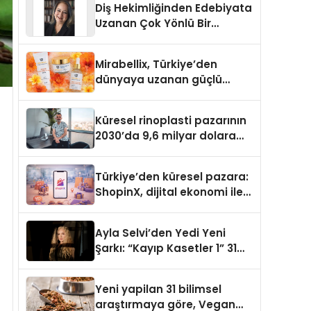
Diş Hekimliğinden Edebiyata
Uzanan Çok Yönlü Bir
Yaşam: Yeşim Şahin Yaman
Mirabellix, Türkiye’den
dünyaya uzanan güçlü
büyümesini sürdürüyor
Küresel rinoplasti pazarının
2030’da 9,6 milyar dolara
ulaşması bekleniyor
Türkiye’den küresel pazara:
ShopinX, dijital ekonomi ile
gerçek dünya alışverişini bir
araya getirmeyi hedefliyor
Ayla Selvi’den Yedi Yeni
Şarkı: “Kayıp Kasetler 1” 31
Temmuz’da Yayımlandı
Yeni yapilan 31 bilimsel
araştırmaya göre, Vegan