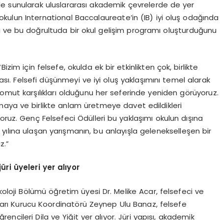
de sunularak uluslararası akademik çevrelerde de yer
okulun International Baccalaureate’in (IB) iyi oluş odağında
nı ve bu doğrultuda bir okul gelişim programı oluşturduğunu
izim için felsefe, okulda ek bir etkinlikten çok, birlikte
ı. Felsefi düşünmeyi ve iyi oluş yaklaşımını temel alarak
mut karşılıkları olduğunu her seferinde yeniden görüyoruz.
aya ve birlikte anlam üretmeye davet edildikleri
oruz. Genç Felsefeci Ödülleri bu yaklaşımı okulun dışına
yılına ulaşan yarışmanın, bu anlayışla gelenekselleşen bir
z.”
üri üyeleri yer alıyor
koloji Bölümü öğretim üyesi Dr. Melike Acar, felsefeci ve
ları Kurucu Koordinatörü Zeynep Ulu Banaz, felsefe
ncileri Dila ve Yiğit yer alıyor. Jüri yapısı, akademik