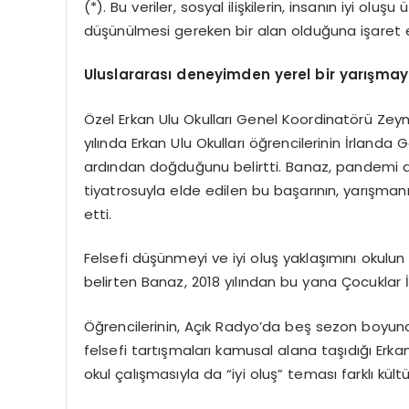
(*). Bu veriler, sosyal ilişkilerin, insanın iyi olu
düşünülmesi gereken bir alan olduğuna işaret e
Uluslararası deneyimden yerel bir yarışma
Özel Erkan Ulu Okulları Genel Koordinatörü Zeyne
yılında Erkan Ulu Okulları öğrencilerinin İrlanda
ardından doğduğunu belirtti. Banaz, pandemi
tiyatrosuyla elde edilen bu başarının, yarışmanı
etti.
Felsefi düşünmeyi ve iyi oluş yaklaşımını okulun
belirten Banaz, 2018 yılından bu yana Çocuklar İ
Öğrencilerinin, Açık Radyo’da beş sezon boyu
felsefi tartışmaları kamusal alana taşıdığı Erkan 
okul çalışmasıyla da “iyi oluş” teması farklı kültü