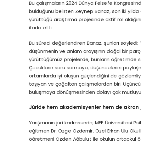
Bu çalışmaların 2024 Dünya Felsefe Kongresi’n
bulduğunu belirten Zeynep Banaz, son iki yılda 
yürüttüğü araştırma projesinde aktif rol aldığı
ifade etti.
Bu süreci değerlendiren Banaz, şunları söyledi: “B
düşünmenin ve anlam arayışının doğal bir parças
yürüttüğümüz projelerde, bunların öğretimde so
Çocukların soru sormaya, düşüncelerini paylaşm
ortamlarda iyi oluşun güçlendiğini de gözlemliy
taşıyan ve çoğaltan çalışmalardan biri. Üçüncü 
buluşmaya dönüşmesinden dolayı çok mutluyu
Jüride hem akademisyenler h
em de
akran j
Yarışmanın jüri kadrosunda, MEF Üniversitesi Psi
eğitmen Dr. Özge Özdemir, Özel Erkan Ulu Okul
öğretmeni Özden Ağbulut ile okulun ortaokul öğre