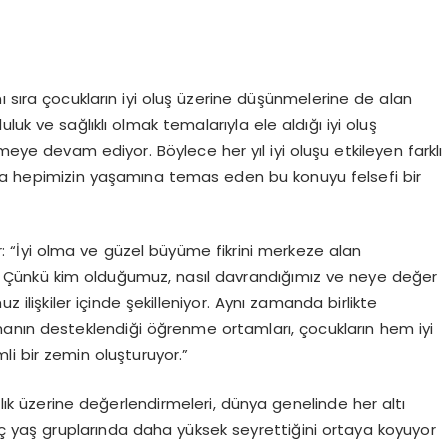
ı sıra çocukların iyi oluş üzerine düşünmelerine de alan
uk ve sağlıklı olmak temalarıyla ele aldığı iyi oluş
meye devam ediyor. Böylece her yıl iyi oluşu etkileyen farklı
nda hepimizin yaşamına temas eden bu konuyu felsefi bir
: “İyi olma ve güzel büyüme fikrini merkeze alan
ruz. Çünkü kim olduğumuz, nasıl davrandığımız ve neye değer
ilişkiler içinde şekilleniyor. Aynı zamanda birlikte
anın desteklendiği öğrenme ortamları, çocukların hem iyi
li bir zemin oluşturuyor.”
zlık üzerine değerlendirmeleri, dünya genelinde her altı
genç yaş gruplarında daha yüksek seyrettiğini ortaya koyuyor