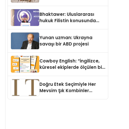
Köpek Maması ve Vegan
Kedi Mamasının İyi
Bhaktawer: Uluslararası
Sindirildiğini Ortaya Koydu
hukuk Filistin konusunda
çifte standart uyguluyor
Yunan uzman: Ukrayna
savaşı bir ABD projesi
Cowboy English: “İngilizce,
küresel ekiplerde ölçülen bir
iş yetkinliğine dönüşüyor”
Doğru Etek Seçimiyle Her
Mevsim Şık Kombinler
Oluşturmak Mümkün mü?