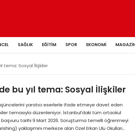
NCEL
SAĞLIK
EĞITIM
SPOR
EKONOMI
MAGAZI
l tema: Sosyal İlişkiler
e bu yıl tema: Sosyal İlişkiler
şüncelerini yaratıcı eserlerle ifade etmeye davet eden
şkiler temasıyla düzenleniyor. İstanbul’daki tüm ortaokul
on başvuru tarihi 9 Mart 2026. Soruşturma temelli öğrenmeyi
rishing) yaklaşımını merkeze alan Özel Erkan Ulu Okulları…