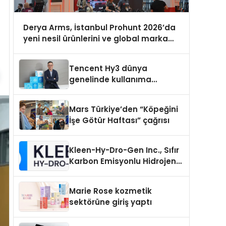
Derya Arms, İstanbul Prohunt 2026’da
yeni nesil ürünlerini ve global marka
vizyonunu sergiledi
Tencent Hy3 dünya
genelinde kullanıma
sunuldu
Mars Türkiye’den “Köpeğini
İşe Götür Haftası” çağrısı
Kleen-Hy-Dro-Gen Inc., Sıfır
Karbon Emisyonlu Hidrojen
Isıtma Teknolojisinde ISO ve
TSSA Düzenleyici Onaylarını
Marie Rose kozmetik
Aldı
sektörüne giriş yaptı