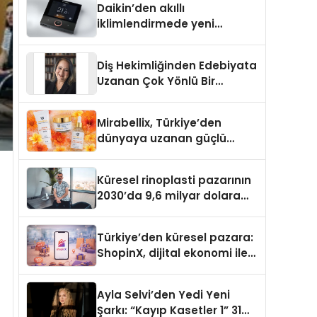
Daikin’den akıllı
iklimlendirmede yeni
dönem: Madoka Plus
Türkiye’de
Diş Hekimliğinden Edebiyata
Uzanan Çok Yönlü Bir
Yaşam: Yeşim Şahin Yaman
Mirabellix, Türkiye’den
dünyaya uzanan güçlü
büyümesini sürdürüyor
Küresel rinoplasti pazarının
2030’da 9,6 milyar dolara
ulaşması bekleniyor
Türkiye’den küresel pazara:
ShopinX, dijital ekonomi ile
gerçek dünya alışverişini bir
araya getirmeyi hedefliyor
Ayla Selvi’den Yedi Yeni
Şarkı: “Kayıp Kasetler 1” 31