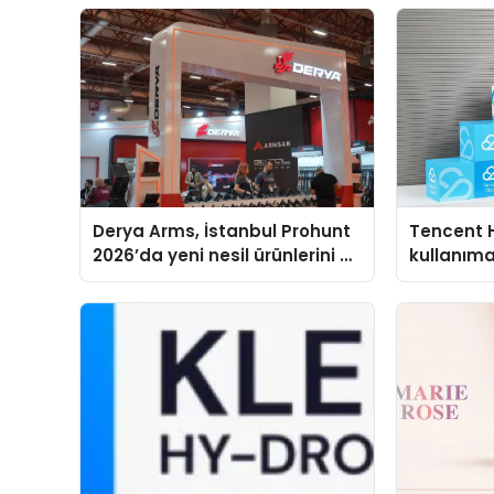
Derya Arms, İstanbul Prohunt
Tencent 
2026’da yeni nesil ürünlerini ve
kullanım
global marka vizyonunu
sergiledi