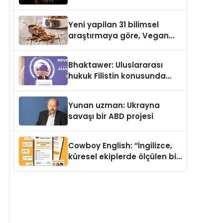
Temmuz’da Yayımlandı
Yeni yapilan 31 bilimsel
araştırmaya göre, Vegan
Köpek Maması ve Vegan
Kedi Mamasının İyi
Bhaktawer: Uluslararası
Sindirildiğini Ortaya Koydu
hukuk Filistin konusunda
çifte standart uyguluyor
Yunan uzman: Ukrayna
savaşı bir ABD projesi
Cowboy English: “İngilizce,
küresel ekiplerde ölçülen bir
iş yetkinliğine dönüşüyor”