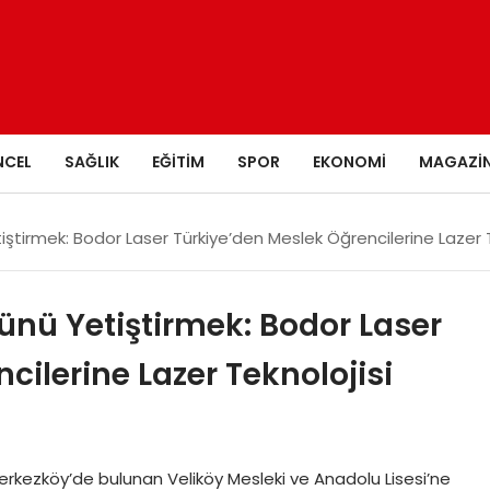
NCEL
SAĞLIK
EĞITIM
SPOR
EKONOMI
MAGAZI
tiştirmek: Bodor Laser Türkiye’den Meslek Öğrencilerine Lazer 
cünü Yetiştirmek: Bodor Laser
cilerine Lazer Teknolojisi
Çerkezköy’de bulunan Veliköy Mesleki ve Anadolu Lisesi’ne