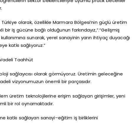
 öğrencilerin sektör beklentileriyle uyumlu pratik beceriler
.
ürkiye olarak, özellikle Marmara Bölgesi’nin güçlü üretim
 bir iş gücüne bağlı olduğunun farkındayız,”.“Gelişmiş
 kullanımına sunarak, yerel sanayinin yarın ihtiyaç duyacağı
ye katkı sağlıyoruz.”
 Vadeli Taahhüt
noloji sağlayıcısı olarak görmüyoruz. Üretimin geleceğine
 vadeli vizyonumuzun önemli bir parçasıdır.
rn üretim teknolojilerine erişim sağlayan girişimler, yeni
emli bir rol oynamaktadır.
e katkı sağlayan sanayi–eğitim iş birliklerini