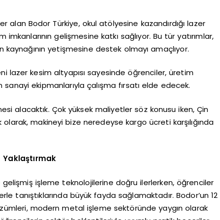
r alan Bodor Türkiye, okul atölyesine kazandırdığı lazer
 imkanlarının gelişmesine katkı sağlıyor. Bu tür yatırımlar,
san kaynağının yetişmesine destek olmayı amaçlıyor.
eni lazer kesim altyapısı sayesinde öğrenciler, üretim
 sanayi ekipmanlarıyla çalışma fırsatı elde edecek.
si alacaktık. Çok yüksek maliyetler söz konusu iken, Çin
 olarak, makineyi bize neredeyse kargo ücreti karşılığında
a Yaklaştırmak
gelişmiş işleme teknolojilerine doğru ilerlerken, öğrenciler
lerle tanıştıklarında büyük fayda sağlamaktadır. Bodor’un 12
özümleri, modern metal işleme sektöründe yaygın olarak