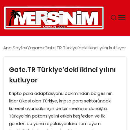
MERSIN
Ana Sayfa
Yaşam
Gate.TR Türkiye’deki ikinci yılını kutluyor
YAŞAM
Gate.TR Türkiye’deki ikinci yılını
GÜNCEL
kutluyor
SAĞLIK
Kripto para adaptasyonu bakımından bölgesinin
lider ülkesi olan Türkiye, kripto para sektöründeki
EĞITIM
küresel oyuncular için de bir merkeze dönüştü.
Türkiye’nin potansiyelini erken keşfeden ve ilk
SPOR
günden bu yana regülasyonlara tam uyum