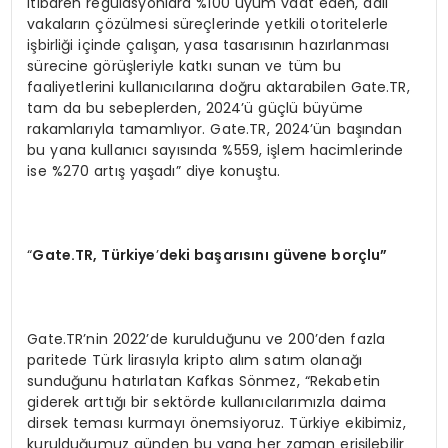
itibaren regülasyonlara %100 uyum vaat eden, adli
vakaların çözülmesi süreçlerinde yetkili otoritelerle
işbirliği içinde çalışan, yasa tasarısının hazırlanması
sürecine görüşleriyle katkı sunan ve tüm bu
faaliyetlerini kullanıcılarına doğru aktarabilen Gate.TR,
tam da bu sebeplerden, 2024’ü güçlü büyüme
rakamlarıyla tamamlıyor. Gate.TR, 2024’ün başından
bu yana kullanıcı sayısında %559, işlem hacimlerinde
ise %270 artış yaşadı” diye konuştu.
“
Gate.TR, Türkiye
’
deki başarısını güvene borçlu”
Gate.TR’nin 2022’de kurulduğunu ve 200’den fazla
paritede Türk lirasıyla kripto alım satım olanağı
sunduğunu hatırlatan Kafkas Sönmez, “Rekabetin
giderek arttığı bir sektörde kullanıcılarımızla daima
dirsek teması kurmayı önemsiyoruz. Türkiye ekibimiz,
kurulduğumuz günden bu yana her zaman erişilebilir