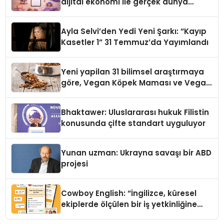
dijital ekonomi ile gerçek dünya
alışverişini bir araya getirmeyi
hedefliyor
Ayla Selvi’den Yedi Yeni Şarkı: “Kayıp
Kasetler 1” 31 Temmuz’da Yayımlandı
Yeni yapilan 31 bilimsel araştırmaya
göre, Vegan Köpek Maması ve Vegan
Kedi Mamasının İyi Sindirildiğini
Ortaya Koydu
Bhaktawer: Uluslararası hukuk Filistin
konusunda çifte standart uyguluyor
Yunan uzman: Ukrayna savaşı bir ABD
projesi
Cowboy English: “İngilizce, küresel
ekiplerde ölçülen bir iş yetkinliğine
dönüşüyor”