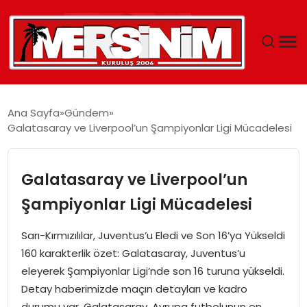
MERSIN
Ana Sayfa
Gündem
Galatasaray ve Liverpool’un Şampiyonlar Ligi Mücadelesi
YAŞAM
GÜNCEL
Galatasaray ve Liverpool’un
Şampiyonlar Ligi Mücadelesi
SAĞLIK
Sarı-Kırmızılılar, Juventus’u Eledi ve Son 16’ya Yükseldi
EĞITIM
160 karakterlik özet: Galatasaray, Juventus’u
eleyerek Şampiyonlar Ligi’nde son 16 turuna yükseldi.
SPOR
Detay haberimizde maçın detayları ve kadro
durumu var. Galatasaray, Avrupa futbolunun en