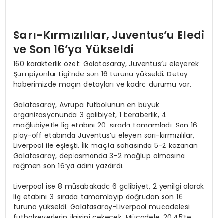
Sarı-Kırmızılılar, Juventus’u Eledi
ve Son 16’ya Yükseldi
160 karakterlik özet: Galatasaray, Juventus’u eleyerek
Şampiyonlar Ligi’nde son 16 turuna yükseldi. Detay
haberimizde maçın detayları ve kadro durumu var.
Galatasaray, Avrupa futbolunun en büyük
organizasyonunda 3 galibiyet, 1 beraberlik, 4
mağlubiyetle lig etabını 20. sırada tamamladı. Son 16
play-off etabında Juventus’u eleyen sarı-kırmızılılar,
Liverpool ile eşleşti. İlk maçta sahasında 5-2 kazanan
Galatasaray, deplasmanda 3-2 mağlup olmasına
rağmen son 16’ya adını yazdırdı.
Liverpool ise 8 müsabakada 6 galibiyet, 2 yenilgi alarak
lig etabını 3. sırada tamamlayıp doğrudan son 16
turuna yükseldi. Galatasaray-Liverpool mücadelesi
futbolseverlerin ilgisini çekecek. Mücadele, 20.45’te