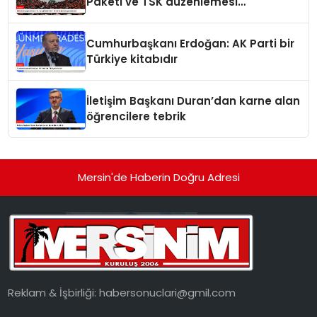
Paketi ve TSK düzenlemesi
gündemde
Cumhurbaşkanı Erdoğan: AK Parti bir
Türkiye kitabıdır
İletişim Başkanı Duran’dan karne alan
öğrencilere tebrik
Mersin'de Haberin Doğru Adresi
Reklam & İşbirliği:
habersonuclari@gmil.com