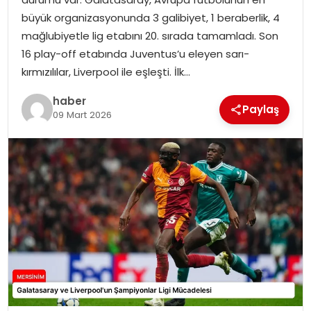
EKONOMI
büyük organizasyonunda 3 galibiyet, 1 beraberlik, 4
mağlubiyetle lig etabını 20. sırada tamamladı. Son
MAGAZIN
16 play-off etabında Juventus’u eleyen sarı-
kırmızılılar, Liverpool ile eşleşti. İlk…
DÜNYA
haber
Paylaş
09 Mart 2026
OTOMOBIL