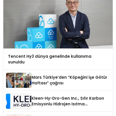
Tencent Hy3 dünya genelinde kullanıma
sunuldu
Mars Türkiye’den “Köpeğini İşe Götür
Haftası” çağrısı
Kleen-Hy-Dro-Gen Inc., Sıfır Karbon
Emisyonlu Hidrojen Isıtma
Teknolojisinde ISO ve TSSA
Düzenleyici Onaylarını Aldı