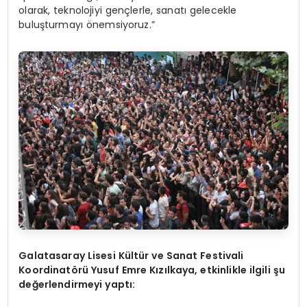
olarak, teknolojiyi gençlerle, sanatı gelecekle
buluşturmayı önemsiyoruz.”
Galatasaray Lisesi Kültür ve Sanat Festivali
Koordinat
ö
rü Yusuf Emre Kızılkaya, etkinlikle ilgili ş
u
de
ğerlendirmeyi yaptı: