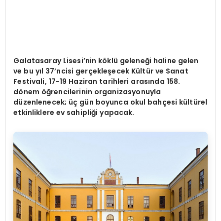
Galatasaray Lisesi
’
nin k
ö
klü geleneği haline gelen
ve bu yı
l 37
’
ncisi gerçekleşecek Kültür ve Sanat
Festivali, 17-19 Haziran tarihleri arasında 158.
d
ö
nem öğrencilerinin organizasyonuyla
düzenlenecek; üç gün boyunca okul bahçesi kültürel
etkinliklere ev sahipliği yapacak.