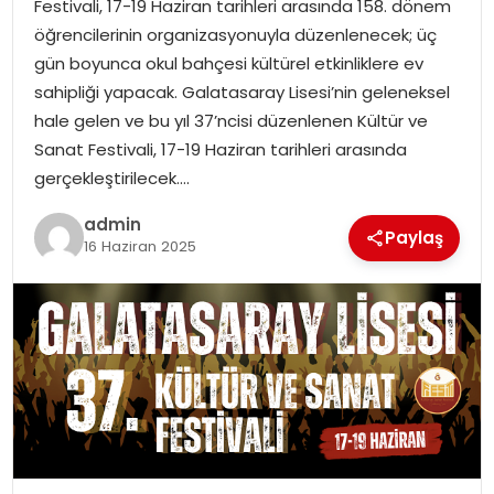
Festivali, 17-19 Haziran tarihleri arasında 158. dönem
EKONOMI
öğrencilerinin organizasyonuyla düzenlenecek; üç
gün boyunca okul bahçesi kültürel etkinliklere ev
MAGAZIN
sahipliği yapacak. Galatasaray Lisesi’nin geleneksel
hale gelen ve bu yıl 37’ncisi düzenlenen Kültür ve
DÜNYA
Sanat Festivali, 17-19 Haziran tarihleri arasında
gerçekleştirilecek….
OTOMOBIL
admin
Paylaş
16 Haziran 2025