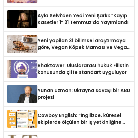
alışverişini bir araya getirmeyi
hedefliyor
Ayla Selvi’den Yedi Yeni Şarkı: “Kayıp
Kasetler 1” 31 Temmuz’da Yayımlandı
Yeni yapilan 31 bilimsel araştırmaya
göre, Vegan Köpek Maması ve Vegan
Kedi Mamasının İyi Sindirildiğini
Ortaya Koydu
Bhaktawer: Uluslararası hukuk Filistin
konusunda çifte standart uyguluyor
Yunan uzman: Ukrayna savaşı bir ABD
projesi
Cowboy English: “İngilizce, küresel
ekiplerde ölçülen bir iş yetkinliğine
dönüşüyor”