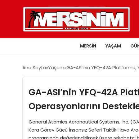
MERSIN
YAŞAM
GÜ
Ana Sayfa
Yaşam
GA-ASI’nin YFQ-42A Platformu, 
GA-ASI’nin YFQ-42A Platf
Operasyonlarını Destekl
General Atomics Aeronautical Systems, Inc. (GA
Kara Görev Gücü İnsansız Seferi Taktik Hava A
programında değerlendirilmek üzere rekabetçi bi