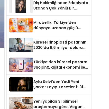
Diş Hekimliğinden Edebiyata
Uzanan Çok Yönlü Bir
Yaşam: Yeşim Şahin Yaman
Mirabellix, Türkiye’den
dünyaya uzanan güçlü
büyümesini sürdürüyor
Küresel rinoplasti pazarının
2030’da 9,6 milyar dolara
ulaşması bekleniyor
Türkiye’den küresel pazara:
ShopinX, dijital ekonomi ile
gerçek dünya alışverişini bir
araya getirmeyi hedefliyor
Ayla Selvi’den Yedi Yeni
Şarkı: “Kayıp Kasetler 1” 31
Temmuz’da Yayımlandı
Yeni yapilan 31 bilimsel
araştırmaya göre, Vegan