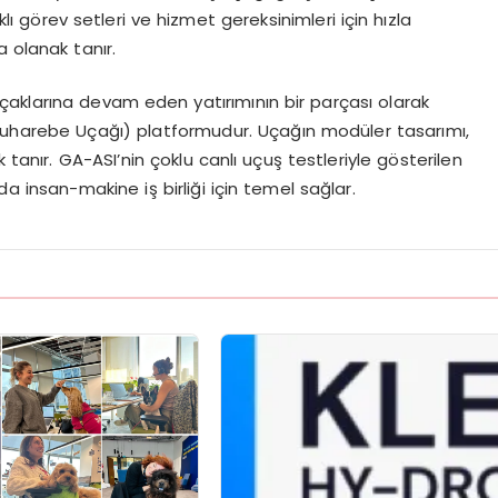
lı g
ö
rev
setleri ve hizmet gereksinimleri iç
in h
ızla
a olanak tanır.
aklarına devam eden yatırımının bir parçası olarak
uharebe Uçağı) platformudur. Uçağı
n mod
üler
tasarımı,
 tanır. GA-
ASI’nin
çoklu canlı uçuş testleriyle g
ö
sterilen
nda insan-makine iş
birliğ
i i
çin
temel sağlar.