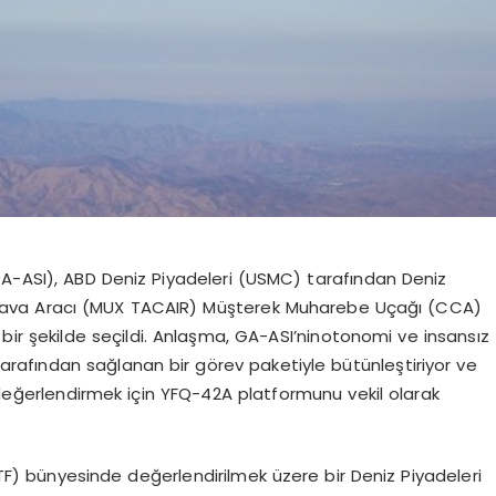
GA-ASI), ABD Deniz Piyadeleri (USMC) tarafından Deniz
Hava Aracı (MUX TACAIR)
Müşterek Muharebe Uçağı
(CCA)
ir şekilde seçildi. Anlaşma, GA-
ASI’nin
otonomi ve insansız
tarafından sağlanan bir g
ö
rev
paketiyle bütünleştiriyor ve
eğerlendirmek için YFQ-42A platformunu vekil olarak
F) b
ünyesinde
değerlendirilmek üzere bir Deniz Piyadeleri