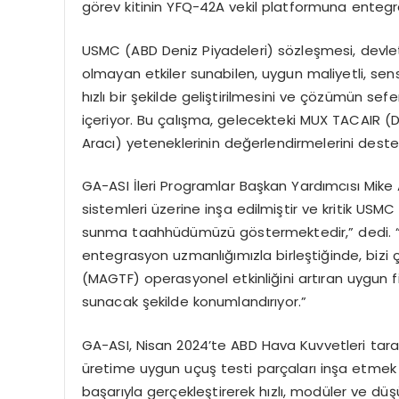
g
ö
rev
kitinin YFQ-42A vekil platformuna entegr
USMC (ABD Deniz Piyadeleri) s
ö
zleşmesi
, devl
olmayan etkiler sunabilen, uygun maliyetli,
sen
hızlı bir şekilde geliştirilmesini ve çözümün se
içeriyor. Bu çalışma, gelecekteki MUX TACAIR 
Aracı) yeteneklerinin değerlendirmelerini deste
GA-ASI İleri Programlar Başkan Yardımcısı Mike
sistemleri üzerine inşa edilmiştir ve kritik USM
sunma taahhüdümüzü g
ö
stermektedir
,” dedi
entegrasyon uzmanlığımızla birleştiğinde, biz
(MAGTF) operasyonel etkinliğini artıran uygun
sunacak şekilde konumlandırıyor.”
GA-ASI, Nisan 2024’te ABD Hava Kuvvetleri ta
üretime uygun uçuş
testi par
çaları inşa etmek
başarıyla gerçekleştirerek hızlı, modüler ve dü