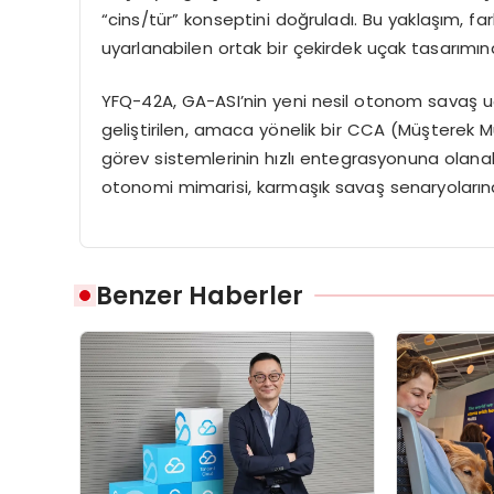
“cins/tür” konseptini doğruladı. Bu yaklaşım, fark
uyarlanabilen ortak bir çekirdek uçak tasarımın
YFQ-42A, GA-
ASI’nin
yeni nesil otonom savaş uç
geliştirilen, amaca y
ö
nelik
bir CCA (Müşterek
M
g
ö
rev
sistemlerinin hızlı entegrasyonuna olanak
otonomi mimarisi, karmaşık savaş senaryoları
Benzer Haberler