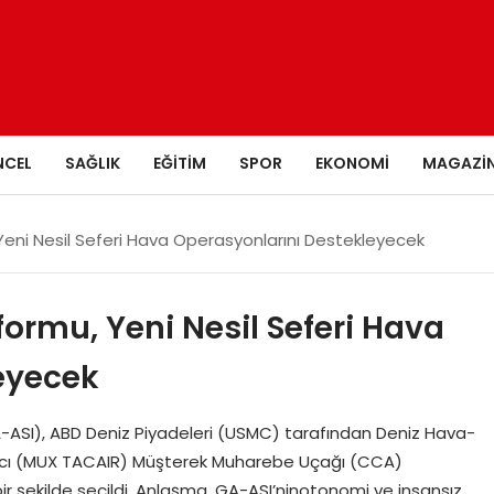
NCEL
SAĞLIK
EĞITIM
SPOR
EKONOMI
MAGAZI
Yeni Nesil Seferi Hava Operasyonlarını Destekleyecek
ormu, Yeni Nesil Seferi Hava
eyecek
-ASI), ABD Deniz Piyadeleri (USMC) tarafından Deniz Hava-
racı (MUX TACAIR) Müşterek Muharebe Uçağı (CCA)
r şekilde seçildi. Anlaşma, GA-ASI’ninotonomi ve insansız