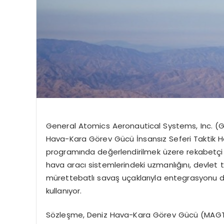
General
Atomics
Aeronautical
Systems
,
Inc
. (
Hava-Kara G
ö
rev
Gücü İnsansız Seferi Taktik 
programında değerlendirilmek üzere rekabetçi b
hava aracı sistemlerindeki uzmanlığını, devlet 
mürettebatlı savaş uçaklarıyla entegrasyonu d
kullanıyor.
S
ö
zleşme
, Deniz Hava-Kara G
ö
rev
Gücü
(MAGT