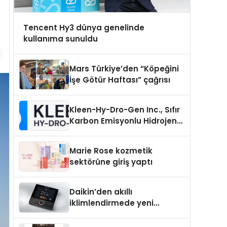
Tencent Hy3 dünya genelinde
kullanıma sunuldu
Mars Türkiye’den “Köpeğini
İşe Götür Haftası” çağrısı
Kleen-Hy-Dro-Gen Inc., Sıfır
Karbon Emisyonlu Hidrojen
Isıtma Teknolojisinde ISO ve
TSSA Düzenleyici Onaylarını
Marie Rose kozmetik
Aldı
sektörüne giriş yaptı
Daikin’den akıllı
iklimlendirmede yeni
dönem: Madoka Plus
Türkiye’de