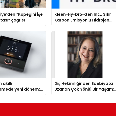
iye’den “Köpeğini İşe
Kleen-Hy-Dro-Gen Inc., Sıfır
tası” çağrısı
Karbon Emisyonlu Hidrojen
Isıtma Teknolojisinde ISO ve
TSSA Düzenleyici Onaylarını
Aldı
 akıllı
Diş Hekimliğinden Edebiyata
dirmede yeni dönem:
Uzanan Çok Yönlü Bir Yaşam:
lus Türkiye’de
Yeşim Şahin Yaman