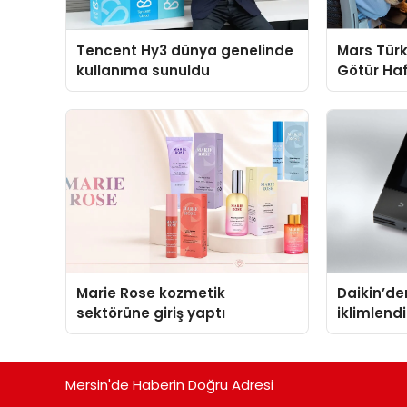
Tencent Hy3 dünya genelinde
Mars Türk
kullanıma sunuldu
Götür Haf
Marie Rose kozmetik
Daikin’den
sektörüne giriş yaptı
iklimlen
Madoka P
Mersin'de Haberin Doğru Adresi