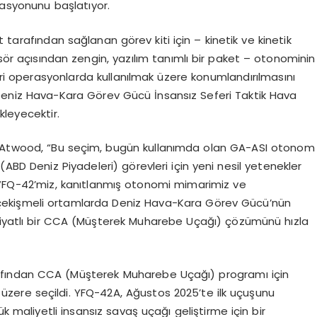
asyonunu başlatıyor.
et tarafından sağlanan g
ö
rev
kiti
için –
kinetik ve kinetik
s
ö
r açısından zengin, yazılım tanımlı bir paket – otonominin
feri operasyonlarda kullanılmak üzere konumlandırılmasını
(Deniz Hava-Kara G
ö
rev
Gücü İnsansız Seferi Taktik Hava
kleyecektir.
Atwood
, “Bu seçim, bugün kullanımda olan GA-ASI otonom
C (ABD Deniz Piyadeleri) g
ö
revleri
için yeni nesil yetenekler
. “FQ-42’miz, kanıtlanmış otonomi mimarimiz ve
i çekişmeli ortamlarda Deniz Hava-Kara G
ö
rev
Gücü’nün
 fiyatlı bir CCA (Müşterek Muharebe Uçağı) çözümünü hızla
rafından CCA (Müşterek Muharebe Uçağı) programı için
 üzere seçildi. YFQ-42A, Ağustos 2025’te ilk uçuşunu
şük maliyetli insansız savaş uçağı
geli
ştirme
için bir