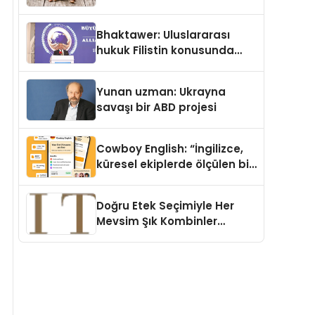
Köpek Maması ve Vegan
Kedi Mamasının İyi
Bhaktawer: Uluslararası
Sindirildiğini Ortaya Koydu
hukuk Filistin konusunda
çifte standart uyguluyor
Yunan uzman: Ukrayna
savaşı bir ABD projesi
Cowboy English: “İngilizce,
küresel ekiplerde ölçülen bir
iş yetkinliğine dönüşüyor”
Doğru Etek Seçimiyle Her
Mevsim Şık Kombinler
Oluşturmak Mümkün mü?