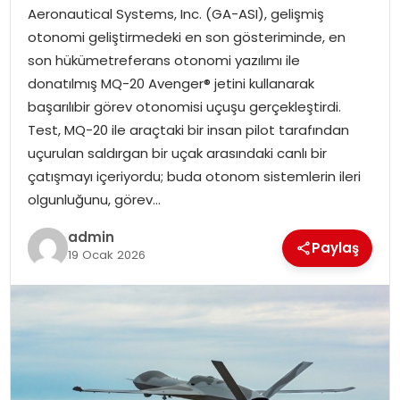
EKONOMI
Aeronautical Systems, Inc. (GA-ASI), gelişmiş
otonomi geliştirmedeki en son gösteriminde, en
MAGAZIN
son hükümetreferans otonomi yazılımı ile
donatılmış MQ-20 Avenger® jetini kullanarak
DÜNYA
başarılıbir görev otonomisi uçuşu gerçekleştirdi.
Test, MQ-20 ile araçtaki bir insan pilot tarafından
OTOMOBIL
uçurulan saldırgan bir uçak arasındaki canlı bir
çatışmayı içeriyordu; buda otonom sistemlerin ileri
olgunluğunu, görev…
admin
Paylaş
19 Ocak 2026