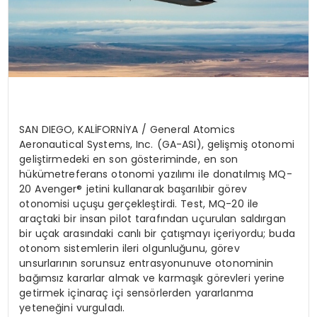
SAN DIEGO, KAL
İ
FORN
İYA /
General Atomics
Aeronautical
Systems, Inc. (GA-ASI),
geli
şmiş
otonomi
geliştirmedeki
en
son g
ö
steriminde
,
en
son
hükümet
referans
otonomi
yazılımı
ile donat
ılmış
MQ-
20 Avenger®
jetini
kullanarak
başarılı
bir
g
ö
rev
otonomisi
uçuşu
gerçekleştirdi
. Test, MQ-20
ile
araçtaki
bir
insan
pilot
tarafından
uçurulan
saldırgan
bir
uçak
arasındaki
canlı
bir
çatışmayı
içeriyordu
;
bu
da
otonom
sistemlerin
ileri
olgunluğunu
, g
ö
rev
unsurlarının
sorunsuz
entrasyonunu
ve
otonominin
bağımsız
kararlar
almak
ve
karmaşık
g
ö
revleri
yerine
getirmek
için
araç
iç
i sens
ö
rlerden
yararlanma
yeteneğini
vurguladı
.