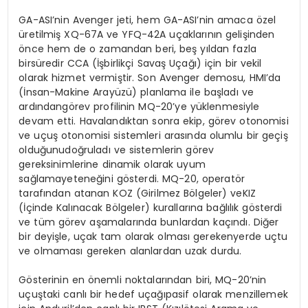
GA-
ASI’nin
Avenger
jeti
, hem GA-
ASI’nin
amaca
ö
zel
üretilmiş
XQ-67A
ve
YFQ-42A
uçaklarının
gelişinden
ö
nce
hem de o
zamandan
beri
,
beş
yıldan
fazla
bir
süredir
CCA (
İşbirlikçi
Savaş
Uçağı
)
için
bir
vekil
olarak
hizmet
vermiştir
. Son Avenger
demosu
,
HMI’da
(İ
nsan-Makine
Aray
üzü
)
planlama
ile
başladı
ve
ardından
g
ö
rev
profilinin
MQ-20’ye
yüklenmesiyle
devam
etti
.
Havalandıktan
sonra
ekip
, g
ö
rev
otonomisi
ve
uçuş
otonomisi
sistemleri
arasında
olumlu
bir
geçiş
olduğunu
doğruladı
ve
sistemlerin
g
ö
rev
gereksinimlerine
dinamik
olarak
uyum
sağlama
yeteneğini
g
ö
sterdi
. MQ-20,
operat
ö
r
tarafından
atanan
KOZ (
Girilmez
B
ö
lgeler
)
ve
KIZ
(
İçinde
Kalınacak
B
ö
lgeler
)
kurallarına
bağlılık
g
ö
sterdi
ve
tüm
g
ö
rev
aşamalarında
bunlardan
kaçındı
. Di
ğer
bir
deyişle
,
uçak
tam
olarak
olması
gereken
yerde
uçtu
ve
olmaması
gereken
alanlardan
uzak
durdu
.
G
ö
sterinin
en
ö
nemli
noktalarından
biri
, MQ-20’nin
uçuştaki
canlı
bir
hedef
uçağı
pasif
olarak
menzillemek