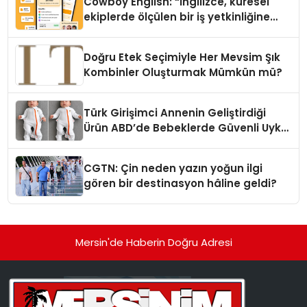
Cowboy English: “İngilizce, küresel
ekiplerde ölçülen bir iş yetkinliğine
dönüşüyor”
Doğru Etek Seçimiyle Her Mevsim Şık
Kombinler Oluşturmak Mümkün mü?
Türk Girişimci Annenin Geliştirdiği
Ürün ABD’de Bebeklerde Güvenli Uyku
Standardına Yeni Bir Bakış Açısı
Getiriyor.
CGTN: Çin neden yazın yoğun ilgi
gören bir destinasyon hâline geldi?
Mersin'de Haberin Doğru Adresi