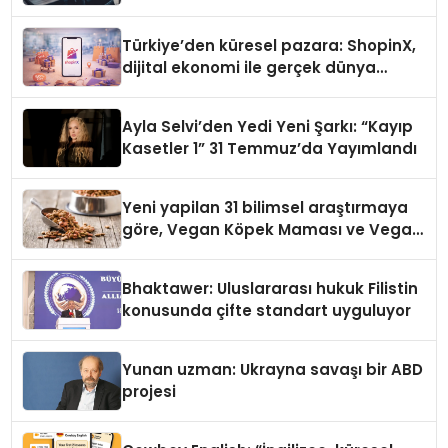
Türkiye’den küresel pazara: ShopinX,
dijital ekonomi ile gerçek dünya
alışverişini bir araya getirmeyi
hedefliyor
Ayla Selvi’den Yedi Yeni Şarkı: “Kayıp
Kasetler 1” 31 Temmuz’da Yayımlandı
Yeni yapilan 31 bilimsel araştırmaya
göre, Vegan Köpek Maması ve Vegan
Kedi Mamasının İyi Sindirildiğini
Ortaya Koydu
Bhaktawer: Uluslararası hukuk Filistin
konusunda çifte standart uyguluyor
Yunan uzman: Ukrayna savaşı bir ABD
projesi