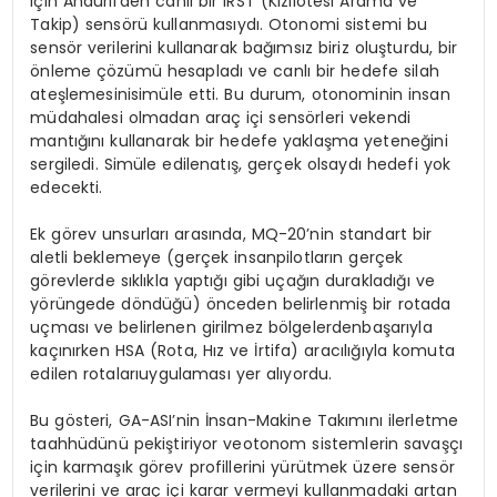
için
Anduril’den
canlı
bir IRST (K
ızıl
ö
tesi
Arama
ve
Takip
)
sens
ö
rü
kullanması
yd
ı.
Otonomi
sistemi
bu
sens
ö
r
verilerini
kullanarak
bağımsız
bir
iz
oluşturdu
,
bir
ö
nleme
çözümü
hesapladı
ve
canlı
bir
hedefe
silah
ateşlemesini
simüle
etti
. Bu durum,
otonominin
insan
müdahalesi
olmadan
araç
iç
i sens
ö
rleri
ve
kendi
mantığını
kullanarak
bir
hedefe
yaklaşma
yeteneğini
sergiledi
.
Simüle
edilen
atış
,
gerçek
olsaydı
hedefi
yok
edecekti
.
Ek g
ö
rev
unsurları
arasında
, MQ-20’nin
standart
bir
aletli
beklemeye
(
gerçek
insan
pilotların
gerçek
g
ö
revlerde
sıklıkla
yaptığı
gibi
uçağın
durakladığı
ve
y
ö
rü
ngede d
ö
ndüğü
)
ö
nceden
belirlenmiş
bir
rotada
uç
mas
ı
ve
belirlenen
girilmez
b
ö
lgelerden
başarıyla
kaçını
rken HSA (Rota, H
ız
ve
İrtifa
)
aracılığıyla
komuta
edilen
rotaları
uygulaması
yer
alıyordu
.
Bu g
ö
steri
, GA-
ASI’nin
İ
nsan-Makine
Tak
ımını
ilerletme
taahhüdünü
pekiştiriyor
ve
otonom
sistemlerin
savaşçı
için
karmaşık
g
ö
rev
profillerini
yürütmek
üzere
sens
ö
r
verilerini
ve
araç
içi
karar
vermeyi
kullanmadaki
artan