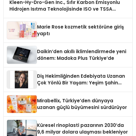
Kleen-Hy-Dro-Gen Inc., Sıfır Karbon Emisyonlu
Hidrojen Isıtma Teknolojisinde ISO ve TSSA
Düzenleyici Onaylarını Aldı
Marie Rose kozmetik sektörüne giriş
yaptı
Daikin’den akıllı iklimlendirmede yeni
dönem: Madoka Plus Türkiye’de
Diş Hekimliğinden Edebiyata Uzanan
Çok Yönlü Bir Yaşam: Yeşim Şahin
Yaman
Mirabellix, Türkiye’den dünyaya
uzanan güçlü büyümesini sürdürüyor
Küresel rinoplasti pazarının 2030’da
9,6 milyar dolara ulaşması bekleniyor