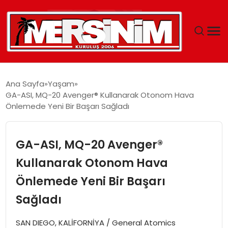
MERSIN
Ana Sayfa
Yaşam
GA-ASI, MQ-20 Avenger® Kullanarak Otonom Hava
YAŞAM
Önlemede Yeni Bir Başarı Sağladı
GÜNCEL
GA-ASI, MQ-20 Avenger®
SAĞLIK
Kullanarak Otonom Hava
Önlemede Yeni Bir Başarı
EĞITIM
Sağladı
SPOR
SAN DIEGO, KALİFORNİYA / General Atomics