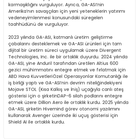
karmaşıklığını
vurguluyor
.
Ayrıca
, GA-
ASI’nin
Amerika’nın
savaşçıları
için
yeni
yeteneklerin
yatırımı
ve
deneyimlenmesi
konusundaki
sü
regelen
taahh
üdünü
de
vurguluyor
.
2023
yılında
GA-ASI,
katmanlı
üretim
geliştirme
çabalarını
desteklemek
ve
GA-ASI
ürünleri
için
tam
dijital
bir
üretim
süreci
uygulamak
üzere
Divergent
Technologies, Inc.
ile
bir
ortaklık
duyurdu
. 2024
yılında
GA-ASI,
yine
Anduril
tarafından
ü
retilen Altius 600
gezici m
ühimmatını
entegre
etmek
ve
fırlatmak
için
ABD
Hava
Kuvvetleri
Özel
Operasyonlar
Komutanlığı
ile
iş
birliği
yaptı
ve
GA-
ASI’nin
devrim
niteliğindeki
yeni
Mojave STOL (
Kısa
Kalkış
ve
İniş
)
uçağıyla
canlı
ateş
g
ö
sterisi
için
o
şirketin
DAP-6
silah
podlarını
entegre
etmek
üzere
Dillion Aero
ile
ortaklık
kurdu
. 2025
yılında
GA-ASI,
şirketin
Hivemind g
ö
rev
otonomi
yazılımını
kullanarak
Avenger
üzerinde
iki
uçuş
g
ö
sterisi
için
Shield AI
ile
ortaklık
kurdu
.