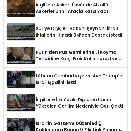
İngiltere Askeri Üssünde Alkollü
Askerler Zırhlı Araçla Kaza Yaptı
Suriye Dışişleri Bakanı Şeybani İsrail
İhlallerini Kınadı BM’den Destek İstedi
Putin’den Rus Gemilerine El Koyma
Tehdidine Karşı Emir Kaliningrad ve
Ukrayna Vurgusu
Lübnan Cumhurbaşkanı Avn Trump’a
İsrail İşgalini İletti
İngiltere İran’daki Diplomatlarını
Yükselen Gerilim Nedeniyle Geri Çekti
İsrail’in Gazze’ye Düzenlediği
Saldırılarda Bugün 9 Filistinli Yaşamını