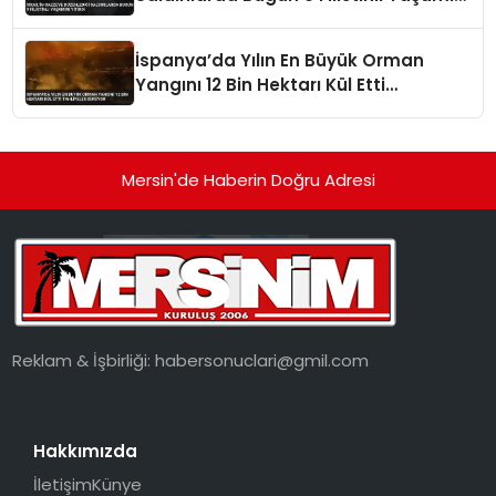
Yitirdi
İspanya’da Yılın En Büyük Orman
Yangını 12 Bin Hektarı Kül Etti
Tahliyeler Sürüyor
Mersin'de Haberin Doğru Adresi
Reklam & İşbirliği:
habersonuclari@gmil.com
Hakkımızda
İletişim
Künye