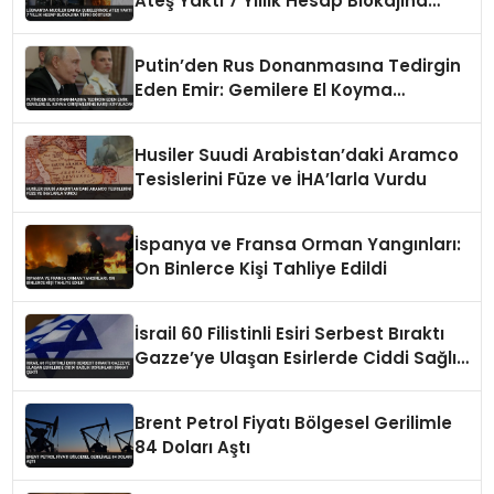
Ateş Yaktı 7 Yıllık Hesap Blokajına
Tepki Gösterdi
Putin’den Rus Donanmasına Tedirgin
Eden Emir: Gemilere El Koyma
Girişimlerine Karşı Koyulacak
Husiler Suudi Arabistan’daki Aramco
Tesislerini Füze ve İHA’larla Vurdu
İspanya ve Fransa Orman Yangınları:
On Binlerce Kişi Tahliye Edildi
İsrail 60 Filistinli Esiri Serbest Bıraktı
Gazze’ye Ulaşan Esirlerde Ciddi Sağlık
Sorunları Dikkat Çekti
Brent Petrol Fiyatı Bölgesel Gerilimle
84 Doları Aştı