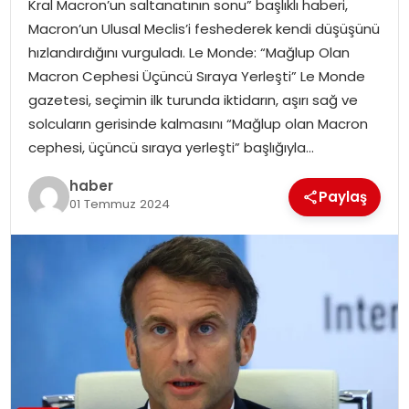
Kral Macron’un saltanatının sonu” başlıklı haberi,
EKONOMI
Macron’un Ulusal Meclis’i feshederek kendi düşüşünü
hızlandırdığını vurguladı. Le Monde: “Mağlup Olan
MAGAZIN
Macron Cephesi Üçüncü Sıraya Yerleşti” Le Monde
gazetesi, seçimin ilk turunda iktidarın, aşırı sağ ve
DÜNYA
solcuların gerisinde kalmasını “Mağlup olan Macron
cephesi, üçüncü sıraya yerleşti” başlığıyla…
OTOMOBIL
haber
Paylaş
01 Temmuz 2024