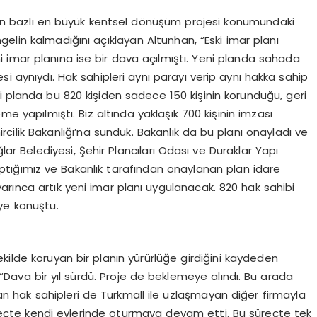
alan bazlı en büyük kentsel dönüşüm projesi konumundaki
elin kalmadığını açıklayan Altunhan, “Eski imar planı
ni imar planına ise bir dava açılmıştı. Yeni planda sahada
si aynıydı. Hak sahipleri aynı parayı verip aynı hakka sahip
i planda bu 820 kişiden sadece 150 kişinin korunduğu, geri
me yapılmıştı. Biz altında yaklaşık 700 kişinin imzası
rcilik Bakanlığı’na sunduk. Bakanlık da bu planı onayladı ve
ar Belediyesi, Şehir Plancıları Odası ve Duraklar Yapı
ptığımız ve Bakanlık tarafından onaylanan plan idare
rınca artık yeni imar planı uygulanacak. 820 hak sahibi
iye konuştu.
ekilde koruyan bir planın yürürlüğe girdiğini kaydeden
Dava bir yıl sürdü. Proje de beklemeye alındı. Bu arada
ıkılan hak sahipleri de Turkmall ile uzlaşmayan diğer firmayla
 süreçte kendi evlerinde oturmaya devam etti. Bu süreçte tek