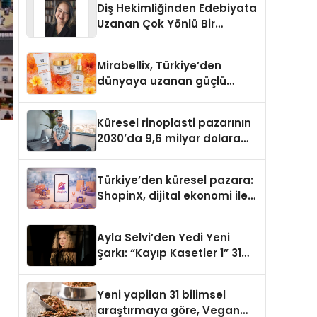
Diş Hekimliğinden Edebiyata
Uzanan Çok Yönlü Bir
Yaşam: Yeşim Şahin Yaman
Mirabellix, Türkiye’den
dünyaya uzanan güçlü
büyümesini sürdürüyor
Küresel rinoplasti pazarının
2030’da 9,6 milyar dolara
ulaşması bekleniyor
Türkiye’den küresel pazara:
ShopinX, dijital ekonomi ile
gerçek dünya alışverişini bir
araya getirmeyi hedefliyor
Ayla Selvi’den Yedi Yeni
Şarkı: “Kayıp Kasetler 1” 31
Temmuz’da Yayımlandı
Yeni yapilan 31 bilimsel
araştırmaya göre, Vegan