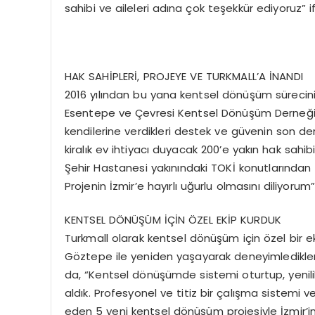
sahibi ve aileleri adına çok teşekkür ediyoruz” if
HAK SAHİPLERİ, PROJEYE VE TURKMALL’A İNANDI
2016 yılından bu yana kentsel dönüşüm sürecinin
Esentepe ve Çevresi Kentsel Dönüşüm Derneği 
kendilerine verdikleri destek ve güvenin son d
kiralık ev ihtiyacı duyacak 200’e yakın hak sahi
Şehir Hastanesi yakınındaki TOKİ konutlarından 
Projenin İzmir’e hayırlı uğurlu olmasını diliyorum
KENTSEL DÖNÜŞÜM İÇİN ÖZEL EKİP KURDUK
Turkmall olarak kentsel dönüşüm için özel bir 
Göztepe ile yeniden yaşayarak deneyimledikle
da, “Kentsel dönüşümde sistemi oturtup, yenili
aldık. Profesyonel ve titiz bir çalışma sistemi v
eden 5 yeni kentsel dönüşüm projesiyle İzmir’