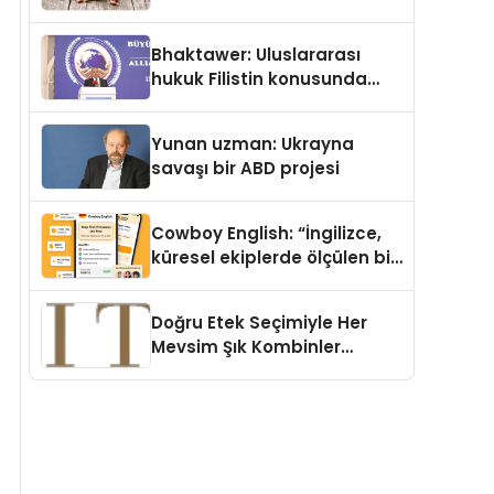
Köpek Maması ve Vegan
Kedi Mamasının İyi
Bhaktawer: Uluslararası
Sindirildiğini Ortaya Koydu
hukuk Filistin konusunda
çifte standart uyguluyor
Yunan uzman: Ukrayna
savaşı bir ABD projesi
Cowboy English: “İngilizce,
küresel ekiplerde ölçülen bir
iş yetkinliğine dönüşüyor”
Doğru Etek Seçimiyle Her
Mevsim Şık Kombinler
Oluşturmak Mümkün mü?