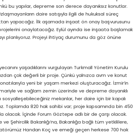
nkü bu yapılar, depreme son derece dayanıksız konutlar.
zlaşmayanların daire satışıyla ilgili de hukuksal süreç
ıktan yapacağız. İlk aşamada inşaat ön onay başvurusunu
rojelerini onaylatacağız. Eylül ayında ise inşaata başlamak
yı planlıyoruz. Projeyi ihtiyaç durumunu da göz önüne
yecanını yaşadıklarını vurgulayan Turkmall Yönetim Kurulu
ızdan çok değerli bir proje. Çünkü yalnızca avm ve konut
atılarıyla yeni bir yaşam merkezi oluşturacağız. İzmir’in
mimariyle ve sağlam zemin üzerinde ve depreme dayanıklı
rı sosyalleşebileceğiniz mekanlar, her daire için bir kapalı
ğız. Toplamda 820 hak sahibi var; proje kapsamında bin 450
 da olacak. İçinde Forum Göztepe adlı bir de çarşı olacak.
ve Şehircilik Bakanlığı’na, Bakanlığa bağlı tüm yetkililere,
natörümüz Handan Koç ve emeği geçen herkese 700 hak