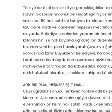
Türkiye’de özel sektör eliyle gerçekleştirilen 
Forum Göztepe’nin önünde inşaat için hiçbir eng
yalnızca 150 hak sahibini koruyan bir plandı. Ye
820 daire vardı ve dairelerin hepsinin metrekare
oluyordu. Belediye tarafından yapılan bir öncek
kalanlarının ise hak kaybına uğradığı bir düzenle
bulunan yeni bir plan hazırlayarak Çevre ve Şehi
sonrasında İzmir Büyükşehir Belediyesi, Karabağl
tarafından dava açıldı. Son aşamada, bizim ya
mahkemesi tarafından da kabul edildi. Karar uya
artık hukuksal olarak eşit haklara sahip oldu” d
ADİL BİR PLAN, HERKESE EŞİT HAK…
Uzun uğraşlar sonucu herkesin hakkını adil bir ş
Mehmet Altunhan, sözlerine şöyle devam etti: “
evleri yıkılan bir kısım hak sahibi vardı. Evleri y
uzlaşan kişilerdi. Bizim uzlaştıklarımız ise bu