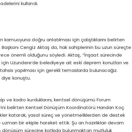
adelerini kullandı.
 kamuoyuna doğru anlatılması için çalıştıklarını belirten
Başkanı Cengiz Aktaş da, hak sahiplerinin bu uzun süreçte
erece önemli olduğunu söyledi. Aktaş, “İnşaat sürecinde
bi için Uzundere’de belediyeye ait eski deprem konutları ve
tahsis yapılması için gerekli temaslarda bulunacağız.
” diye konuştu.
ekip ve kadro kurduklarını, kentsel dönüşümü Forum
rini belirten Kentsel Dönüşüm Koordinatörü Handan Koç
kler katarak, yasal süreç ve yönetmeliklerden de destek
e uzman bir ekiple hareket ettik. Şu an hazırlıkları devam
in dönüşüm sürecine katkıda bulunmaktan mutluluk