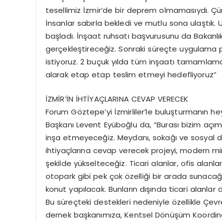
tesellimiz İzmir’de bir deprem olmamasıydı. Çü
İnsanlar sabırla bekledi ve mutlu sona ulaştık. U
başladı. İnşaat ruhsatı başvurusunu da Bakanl
gerçekleştireceğiz. Sonraki süreçte uygulama p
istiyoruz. 2 buçuk yılda tüm inşaatı tamamlama
alarak etap etap teslim etmeyi hedefliyoruz”
İZMİR’İN İHTİYAÇLARINA CEVAP VERECEK
Forum Göztepe’yi İzmirliler’le buluşturmanın he
Başkanı Levent Eyüboğlu da, “Burası bizim açım
inşa etmeyeceğiz. Meydanı, sokağı ve sosyal don
ihtiyaçlarına cevap verecek projeyi, modern 
şekilde yükselteceğiz. Ticari alanlar, ofis alanla
otopark gibi pek çok özelliği bir arada sunaca
konut yapılacak. Bunların dışında ticari alanlar
Bu süreçteki destekleri nedeniyle özellikle Çevre 
dernek başkanımıza, Kentsel Dönüşüm Koordi