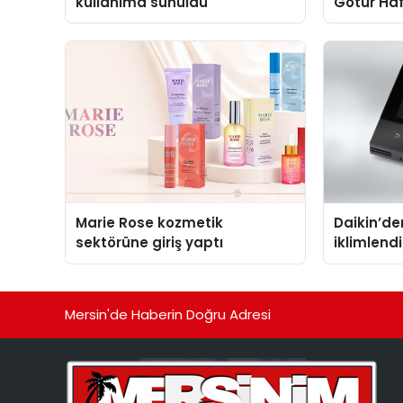
kullanıma sunuldu
Götür Haf
Marie Rose kozmetik
Daikin’den
sektörüne giriş yaptı
iklimlen
Madoka P
Mersin'de Haberin Doğru Adresi