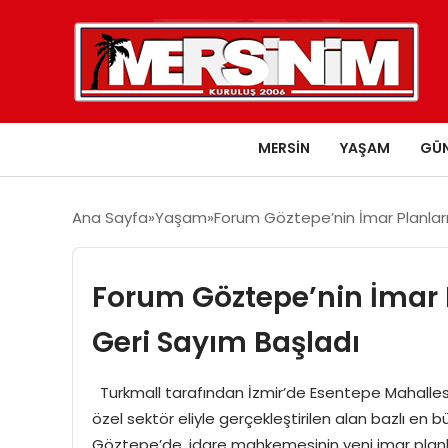
MERSIN
YAŞAM
GÜ
Ana Sayfa
Yaşam
Forum Göztepe’nin İmar Planları
Forum Göztepe’nin İmar P
Geri Sayım Başladı
Turkmall tarafından İzmir’de Esentepe Mahallesi
özel sektör eliyle gerçekleştirilen alan bazlı en
Göztepe’de, idare mahkemesinin yeni imar planları