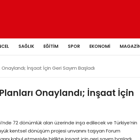
NCEL
SAĞLIK
EĞITIM
SPOR
EKONOMI
MAGAZI
 Onaylandı; İnşaat İçin Geri Sayım Başladı
lanları Onaylandı; İnşaat İçin
’nde 72 dönümlük alan üzerinde inşa edilecek ve Türkiye’nin
 büyük kentsel dönüşüm projesi unvanını taşıyan Forum
nı kabul etmesiyle birlikte inşaat için geri sayım başladı.