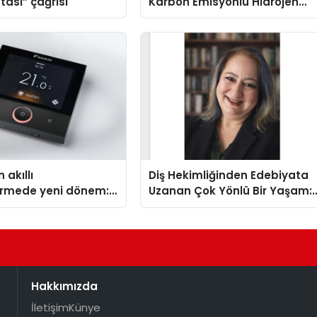
tası” çağrısı
Karbon Emisyonlu Hidrojen
Isıtma Teknolojisinde ISO ve
TSSA Düzenleyici Onaylarını
Aldı
 akıllı
Diş Hekimliğinden Edebiyata
dirmede yeni dönem:
Uzanan Çok Yönlü Bir Yaşam:
lus Türkiye’de
Yeşim Şahin Yaman
Hakkımızda
İletişim
Künye