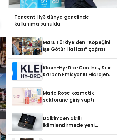
Tencent Hy3 dünya genelinde
kullanıma sunuldu
Mars Türkiye’den “Köpeğini
İşe Götür Haftası” çağrısı
Kleen-Hy-Dro-Gen Inc., Sıfır
Karbon Emisyonlu Hidrojen
Isıtma Teknolojisinde ISO ve
TSSA Düzenleyici Onaylarını
Marie Rose kozmetik
Aldı
sektörüne giriş yaptı
Daikin’den akıllı
iklimlendirmede yeni
dönem: Madoka Plus
Türkiye’de