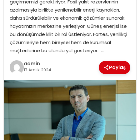
geçirmemizi gerektiriyor. Fosil yakıt rezervlerinin
EKONOMI
azalmasıyla birlikte yenilenebilir enerji kaynakları,
daha sürdürülebilir ve ekonomik çözümler sunarak
MAGAZIN
hayatımızın merkezine yerleşiyor. Güneş enerjisi ise
bu dönüşümde kilit bir rol üstleniyor. Fortes, yenilikçi
DÜNYA
çözümleriyle hem bireysel hem de kurumsal
müşterilerine bu alanda yol gösteriyor. …
OTOMOBIL
admin
Paylaş
17 Aralık 2024