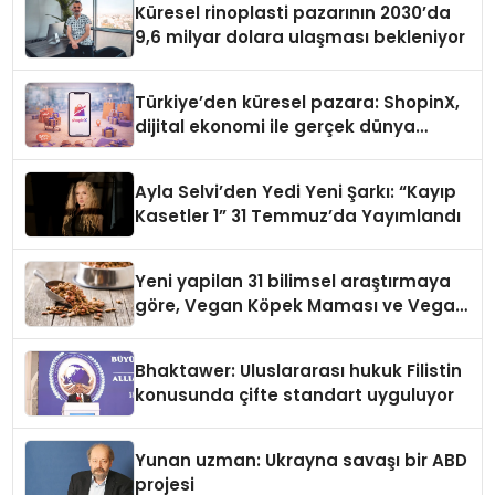
Küresel rinoplasti pazarının 2030’da
9,6 milyar dolara ulaşması bekleniyor
Türkiye’den küresel pazara: ShopinX,
dijital ekonomi ile gerçek dünya
alışverişini bir araya getirmeyi
hedefliyor
Ayla Selvi’den Yedi Yeni Şarkı: “Kayıp
Kasetler 1” 31 Temmuz’da Yayımlandı
Yeni yapilan 31 bilimsel araştırmaya
göre, Vegan Köpek Maması ve Vegan
Kedi Mamasının İyi Sindirildiğini
Ortaya Koydu
Bhaktawer: Uluslararası hukuk Filistin
konusunda çifte standart uyguluyor
Yunan uzman: Ukrayna savaşı bir ABD
projesi