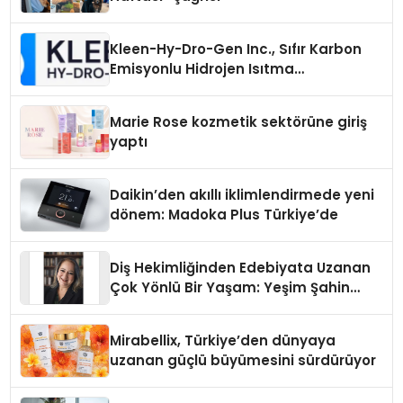
Kleen-Hy-Dro-Gen Inc., Sıfır Karbon
Emisyonlu Hidrojen Isıtma
Teknolojisinde ISO ve TSSA
Düzenleyici Onaylarını Aldı
Marie Rose kozmetik sektörüne giriş
yaptı
Daikin’den akıllı iklimlendirmede yeni
dönem: Madoka Plus Türkiye’de
Diş Hekimliğinden Edebiyata Uzanan
Çok Yönlü Bir Yaşam: Yeşim Şahin
Yaman
Mirabellix, Türkiye’den dünyaya
uzanan güçlü büyümesini sürdürüyor