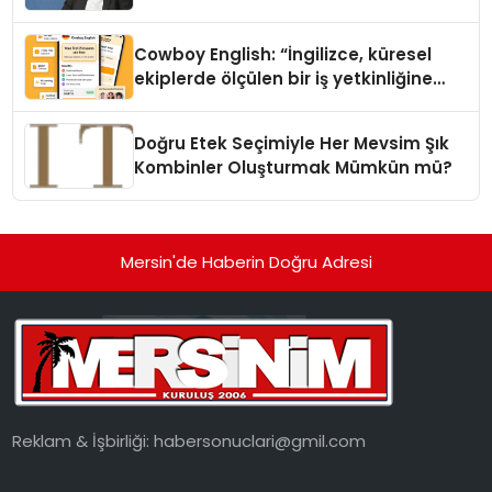
Cowboy English: “İngilizce, küresel
ekiplerde ölçülen bir iş yetkinliğine
dönüşüyor”
Doğru Etek Seçimiyle Her Mevsim Şık
Kombinler Oluşturmak Mümkün mü?
Mersin'de Haberin Doğru Adresi
Reklam & İşbirliği:
habersonuclari@gmil.com