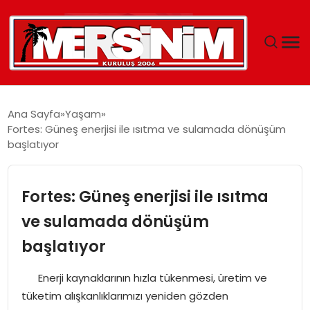
MERSIN
Ana Sayfa
Yaşam
Fortes: Güneş enerjisi ile ısıtma ve sulamada dönüşüm
YAŞAM
başlatıyor
GÜNCEL
Fortes: Güneş enerjisi ile ısıtma
SAĞLIK
ve sulamada dönüşüm
başlatıyor
EĞITIM
Enerji kaynaklarının hızla tükenmesi, üretim ve
SPOR
tüketim alışkanlıklarımızı yeniden gözden