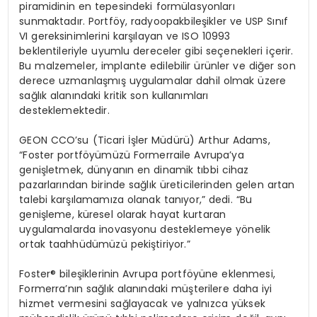
piramidinin en tepesindeki formülasyonları
sunmaktadı
r. Portf
ö
y,
radyoopak
bileşikler ve USP Sınıf
VI gereksinimlerini karşılayan ve ISO 10993
beklentileriyle uyumlu dereceler gibi seçenekleri içerir.
Bu malzemeler,
implante
edilebilir ürünler ve diğer son
derece uzmanlaşmış uygulamalar dahil olmak üzere
sağlık alanındaki kritik son kullanımları
desteklemektedir.
GEON
CCO’su
(Ticari İş
ler M
üdürü
) Arthur Adams,
“Foster
portf
ö
yümüzü
Formerra
ile Avrupa’ya
genişletmek, dünyanın en dinamik tıbbi cihaz
pazarlarından birinde sağlık üreticilerinden gelen artan
talebi karşılamamıza olanak tanıyor,” dedi. “Bu
genişleme, küresel olarak hayat kurtaran
uygulamalarda inovasyonu desteklemeye y
ö
nelik
ortak taahhüdümüzü pekiştiriyor.”
Foster
® bileşiklerinin Avrupa
portf
ö
yüne eklenmesi,
Formerra’nın
sağlık alanındaki müşterilere daha iyi
hizmet vermesini sağlayacak ve
yalnı
zca y
üksek