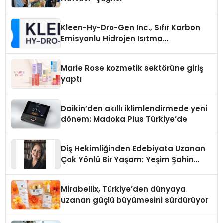
Kleen-Hy-Dro-Gen Inc., Sıfır Karbon
Emisyonlu Hidrojen Isıtma
Teknolojisinde ISO ve TSSA
Düzenleyici Onaylarını Aldı
Marie Rose kozmetik sektörüne giriş
yaptı
Daikin’den akıllı iklimlendirmede yeni
dönem: Madoka Plus Türkiye’de
Diş Hekimliğinden Edebiyata Uzanan
Çok Yönlü Bir Yaşam: Yeşim Şahin
Yaman
Mirabellix, Türkiye’den dünyaya
uzanan güçlü büyümesini sürdürüyor