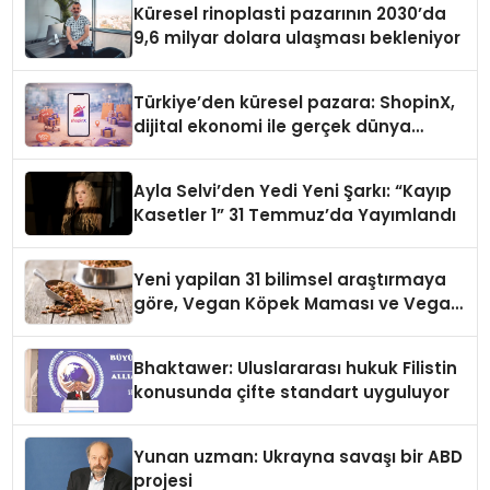
Küresel rinoplasti pazarının 2030’da
9,6 milyar dolara ulaşması bekleniyor
Türkiye’den küresel pazara: ShopinX,
dijital ekonomi ile gerçek dünya
alışverişini bir araya getirmeyi
hedefliyor
Ayla Selvi’den Yedi Yeni Şarkı: “Kayıp
Kasetler 1” 31 Temmuz’da Yayımlandı
Yeni yapilan 31 bilimsel araştırmaya
göre, Vegan Köpek Maması ve Vegan
Kedi Mamasının İyi Sindirildiğini
Ortaya Koydu
Bhaktawer: Uluslararası hukuk Filistin
konusunda çifte standart uyguluyor
Yunan uzman: Ukrayna savaşı bir ABD
projesi