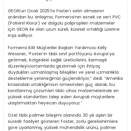
GEON’un
Ocak 2025’te
Foster’
ı satın almasının
ardından bu anlaşma,
Formerra’nın
esnek ve sert PVC
(Polivinil Klorür) ve dolgulu polipropilen malzemeler
için GEON ile olan uzun süreli, küresel ortaklığı üzerine
inşa ediliyor.
Formerra
Kilit
M
üşteriler
Başkan Yardımcısı
Kelly
Wessner
, “Foster’
ın
tıbbi
sını
f
portf
ö
yünü Avrupa’ya
getirmek, b
ö
lgedeki
sağlık üreticilerini,
karmaşı
k
d
üzenleyici
ortamlarda gezinmek için ihtiyaç
duydukları uzmanlaşmış bileşikler ve yerel uzmanlıkla
destekleme yeteneğimizi güçlendiriyor,” dedi. “Amerika
kıtasındaki ortaklığımızın ivmesinden güç alarak, bu
kanıtlanmış çözümleri tıbbi cihaz malzemelerinde en
yüksek standartları talep eden Avrupalı müşterilere
ulaştırmaktan heyecan duyuyoruz.”
Özel tıbbi polimer bileşimi alanında 30 yılı aşkın bir
süredir faaliyet g
ö
steren
Foster
, zorlu gereksinimlere
g
ö
re uyarlanmış
, y
üksek
mühendislik ürünü, polimer