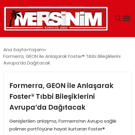
MERSIN
Ana Sayfa
Yaşam
Formerra, GEON ile Anlaşarak Foster® Tıbbi Bileşiklerini
YAŞAM
Avrupa’da Dağıtacak
GÜNCEL
Formerra, GEON ile Anlaşarak
SAĞLIK
Foster® Tıbbi Bileşiklerini
Avrupa’da Dağıtacak
EĞITIM
Genişletilen anlaşma, Formerra’nın Avrupa sağlık
SPOR
polimer portföyüne hayat kurtaran Foster®