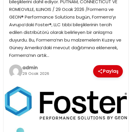
bileşiklerini dahil ediyor. PUTNAM, CONNECTICUT VE
EKONOMI
ROMEOVILLE, ILLINOIS / 29 Ocak 2026 /Formerra ve
GEON® Performance Solutions bugün, Formerra’yı
MAGAZIN
Avrupa’daki Foster®, LLC tıbbi bileşiklerinin tercih
edilen distribütörü olarak belirleyen bir anlaşma
DÜNYA
duyurdu. Bu, Formerra’nın bu malzemelerin Kuzey ve
Güney Amerika’daki mevcut dağıtımına eklenerek,
OTOMOBIL
Formerra’nın artık…
admin
Paylaş
29 Ocak 2026