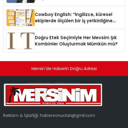
Cowboy English: “İngilizce, küresel
ekiplerde ölçülen bir iş yetkinliğine
dönüşüyor”
Doğru Etek Seçimiyle Her Mevsim Şık
Kombinler Oluşturmak Mümkün mü?
Mersin'de Haberin Doğru Adresi
Reklam & İşbirliği:
habersonuclari@gmil.com