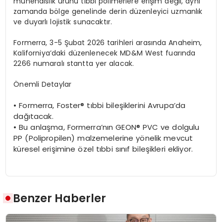
mühendislik ürünü tıbbi polimerlere erişim değil, aynı
zamanda b
ö
lge
genelinde derin düzenleyici uzmanlık
ve duyarlı lojistik sunacaktır.
Formerra, 3-5
Şubat 2026 tarihleri arasında
Anaheim
,
Kaliforniya’daki düzenlenecek MD&M West fuarında
2266 numaralı stantta yer alacak.
Önemli Detaylar
•
Formerra, Foster
® tıbbi bileşiklerini Avrupa’da
dağıtacak.
•
Bu anlaşma,
Formerra’nı
n GEON
® PVC ve dolgulu
PP (Polipropilen) malzemelerine y
ö
nelik
mevcut
küresel erişimine
ö
zel
tıbbi sınıf bileşikleri ekliyor.
Benzer Haberler