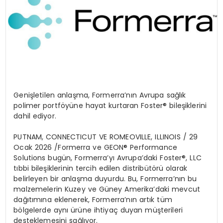
Geni
şletilen
anlaşma,
Formerra’nın
Avrupa sağlık
polimer
portf
ö
yüne hayat kurtaran
Foster
® bileşiklerini
dahil ediyor.
PUTNAM, CONNECTICUT VE ROMEOVILLE, ILLINOIS /
29
Ocak 2026 /
Formerra
ve GEON®
Performance
Solutions bug
ün,
Formerra’yı
Avrupa’daki
Foster
®
, LLC
t
ıbbi
bileşiklerinin tercih edilen
distribüt
ö
rü
olarak
belirleyen bir anlaşma duyurdu. Bu,
Formerra’nın
bu
malzemelerin Kuzey ve Güney Amerika’daki mevcut
dağıtımına eklenerek,
Formerra’nın
artık tüm
b
ö
lgelerde
aynı ürüne ihtiyaç duyan müşterileri
desteklemesini sağlıyor.