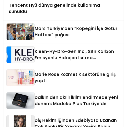
Tencent Hy3 dünya genelinde kullanıma
sunuldu
Mars Türkiye’den “Köpeğini İşe Götür
Haftası” çağrısı
Kleen-Hy-Dro-Gen Inc., Sıfır Karbon
Emisyonlu Hidrojen Isıtma
Teknolojisinde ISO ve TSSA
Düzenleyici Onaylarını Aldı
Marie Rose kozmetik sektörüne giriş
yaptı
Daikin’den akıllı iklimlendirmede yeni
dönem: Madoka Plus Türkiye’de
Diş Hekimliğinden Edebiyata Uzanan
Çok Yönlü Bir Yaşam: Yeşim Şahin