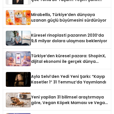
Yaman
Mirabellix, Türkiye’den dünyaya
uzanan güçlü büyümesini sürdürüyor
Küresel rinoplasti pazarının 2030’da
9,6 milyar dolara ulaşması bekleniyor
Türkiye’den küresel pazara: ShopinX,
dijital ekonomi ile gerçek dünya
alışverişini bir araya getirmeyi
hedefliyor
Ayla Selvi’den Yedi Yeni Şarkı: “Kayıp
Kasetler 1” 31 Temmuz’da Yayımlandı
Yeni yapilan 31 bilimsel araştırmaya
göre, Vegan Köpek Maması ve Vegan
Kedi Mamasının İyi Sindirildiğini
Ortaya Koydu