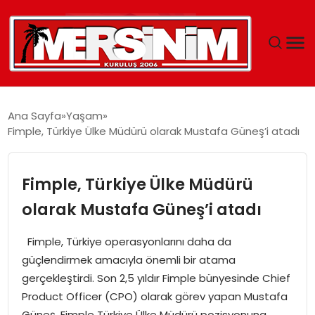
MERSIN
Ana Sayfa
Yaşam
Fimple, Türkiye Ülke Müdürü olarak Mustafa Güneş’i atadı
YAŞAM
GÜNCEL
Fimple, Türkiye Ülke Müdürü
olarak Mustafa Güneş’i atadı
SAĞLIK
Fimple, Türkiye operasyonlarını daha da
EĞITIM
güçlendirmek amacıyla önemli bir atama
gerçekleştirdi. Son 2,5 yıldır Fimple bünyesinde Chief
SPOR
Product Officer (CPO) olarak görev yapan Mustafa
Güneş, Fimple Türkiye Ülke Müdürü pozisyonuna